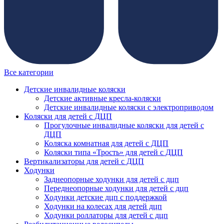
Все категории
Детские инвалидные коляски
Детские активные кресла-коляски
Детские инвалидные коляски с электроприводом
Коляски для детей с ДЦП
Прогулочные инвалидные коляски для детей с
ДЦП
Коляска комнатная для детей с ДЦП
Коляски типа «Трость» для детей с ДЦП
Вертикализаторы для детей с ДЦП
Ходунки
Заднеопорные ходунки для детей с дцп
Переднеопорные ходунки для детей с дцп
Ходунки детские дцп с поддержкой
Ходунки на колесах для детей дцп
Ходунки роллаторы для детей с дцп