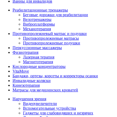
Ванны для инвалидов
Реабилитационные тренажеры
Беговые дорожки для реабилитации
Велотренажеры
Виброплатформы
Механотерапия
Противопролежневый матрас и подушки
Противопролежневые матрасы
Противопролежневые подушки
Перкуссионные массажеры
Физиотерапия
Лазерная терапия
Магнитотерапия
Кислородные концентраторы
VitaMove
Бандажи, ортезы, корсеты и корректоры осанки
Инвалидные коляски
Кинезотерапия
Матрасы для медицинских кроватей
Нарушения зрения
Видеоувеличители
Вспомогательные устройства
Гаджеты для слабовидящих и незрячих