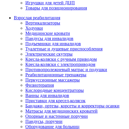
Игрушки для детей ДЦП
Товары для позиционирования
Взрослая реабилитация
Вертикализаторы
Ходунки
Медицинские кровати
Пандусы для инвалидов
Подъемники для инвалидов
Туалетные и душевые приспособления
Электрические скутеры
Кресла-коляски с ручным приводом
Кресла-коляски с электроприводом
Противопролежневый матрас и подушки
Реабилитационные тренажеры
Перкуссионные массажеры
Физиотерапия
Кислородные концентраторы
Ванны для инвалидов
Приставки для кресел-колясок
Бандажи, ортезы, корсеты и корректоры осанки
Матрасы для медицинских кроватей
Опорные и настенные поручни
Пандусы, поручни
Оборудование для больниц