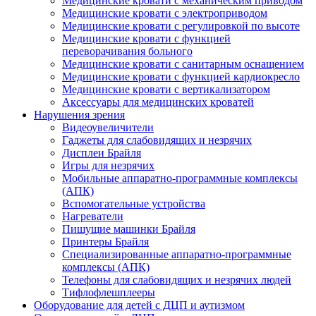
Медицинские кровати с механическим приводом
Медицинские кровати с электроприводом
Медицинские кровати с регулировкой по высоте
Медицинские кровати с функцией
переворачивания больного
Медицинские кровати с санитарным оснащением
Медицинские кровати с функцией кардиокресло
Медицинские кровати с вертикализатором
Аксессуары для медицинских кроватей
Нарушения зрения
Видеоувеличители
Гаджеты для слабовидящих и незрячих
Дисплеи Брайля
Игры для незрячих
Мобильные аппаратно-программные комплексы
(АПК)
Вспомогательные устройства
Нагреватели
Пишущие машинки Брайля
Принтеры Брайля
Специализированные аппаратно-программные
комплексы (АПК)
Телефоны для слабовидящих и незрячих людей
Тифлофлешплееры
Оборудование для детей с ДЦП и аутизмом