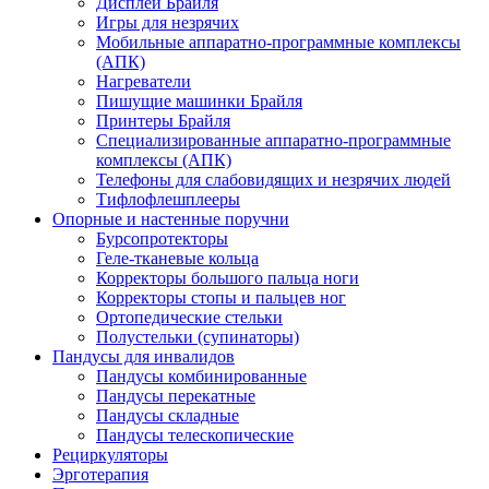
Дисплеи Брайля
Игры для незрячих
Мобильные аппаратно-программные комплексы
(АПК)
Нагреватели
Пишущие машинки Брайля
Принтеры Брайля
Специализированные аппаратно-программные
комплексы (АПК)
Телефоны для слабовидящих и незрячих людей
Тифлофлешплееры
Опорные и настенные поручни
Бурсопротекторы
Геле-тканевые кольца
Корректоры большого пальца ноги
Корректоры стопы и пальцев ног
Ортопедические стельки
Полустельки (супинаторы)
Пандусы для инвалидов
Пандусы комбинированные
Пандусы перекатные
Пандусы складные
Пандусы телескопические
Рециркуляторы
Эрготерапия