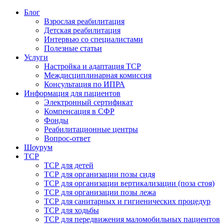
Блог
Взрослая реабилитация
Детская реабилитация
Интервью со специалистами
Полезные статьи
Услуги
Настройка и адаптация ТСР
Междисциплинарная комиссия
Консультация по ИПРА
Информация для пациентов
Электронный сертификат
Компенсация в СФР
Фонды
Реабилитационные центры
Вопрос-ответ
Шоурум
ТСР
ТСР для детей
ТСР для организации позы сидя
ТСР для организации вертикализации (поза стоя)
ТСР для организации позы лежа
ТСР для санитарных и гигиенических процедур
ТСР для ходьбы
ТСР для передвижения маломобильных пациентов