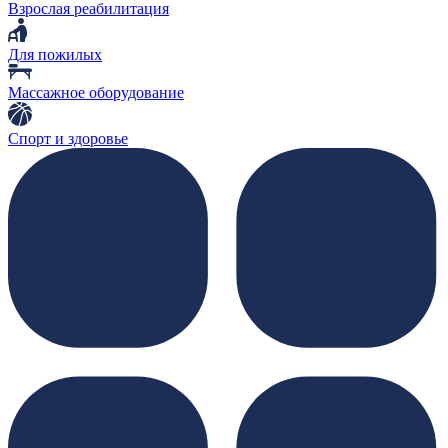
Взрослая реабилитация
Для пожилых
Массажное оборудование
Спорт и здоровье