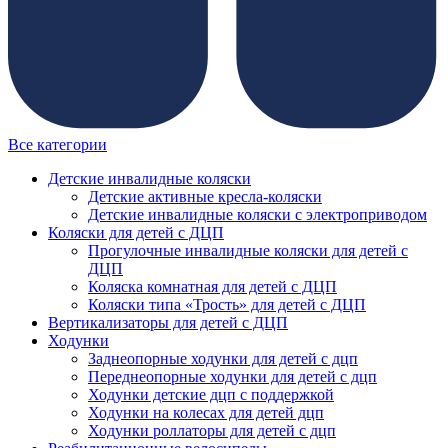
Все категории
Детские инвалидные коляски
Детские активные кресла-коляски
Детские инвалидные коляски с электроприводом
Коляски для детей с ДЦП
Прогулочные инвалидные коляски для детей с
ДЦП
Коляска комнатная для детей с ДЦП
Коляски типа «Трость» для детей с ДЦП
Вертикализаторы для детей с ДЦП
Ходунки
Заднеопорные ходунки для детей с дцп
Переднеопорные ходунки для детей с дцп
Ходунки детские дцп с поддержкой
Ходунки на колесах для детей дцп
Ходунки роллаторы для детей с дцп