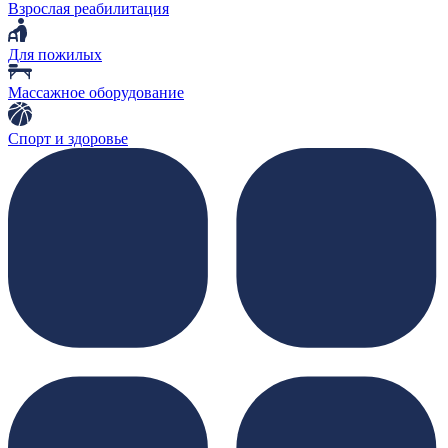
Взрослая реабилитация
Для пожилых
Массажное оборудование
Спорт и здоровье