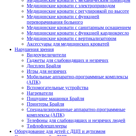
Медицинские кровати с механическим приводом
Медицинские кровати с электроприводом
Медицинские кровати с регулировкой по высоте
Медицинские кровати с функцией
переворачивания больного
Медицинские кровати с санитарным оснащением
Медицинские кровати с функцией кардиокресло
Медицинские кровати с вертикализатором
Аксессуары для медицинских кроватей
Нарушения зрения
Видеоувеличители
Гаджеты для слабовидящих и незрячих
Дисплеи Брайля
Игры для незрячих
Мобильные аппаратно-программные комплексы
(АПК)
Вспомогательные устройства
Нагреватели
Пишущие машинки Брайля
Принтеры Брайля
Специализированные аппаратно-программные
комплексы (АПК)
Телефоны для слабовидящих и незрячих людей
Тифлофлешплееры
Оборудование для детей с ДЦП и аутизмом