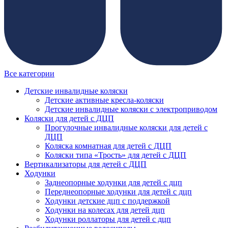
Все категории
Детские инвалидные коляски
Детские активные кресла-коляски
Детские инвалидные коляски с электроприводом
Коляски для детей с ДЦП
Прогулочные инвалидные коляски для детей с
ДЦП
Коляска комнатная для детей с ДЦП
Коляски типа «Трость» для детей с ДЦП
Вертикализаторы для детей с ДЦП
Ходунки
Заднеопорные ходунки для детей с дцп
Переднеопорные ходунки для детей с дцп
Ходунки детские дцп с поддержкой
Ходунки на колесах для детей дцп
Ходунки роллаторы для детей с дцп