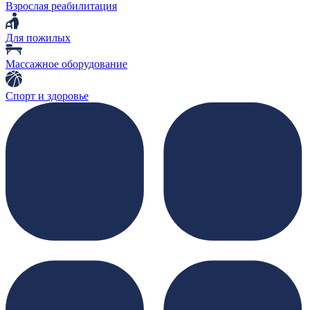
Взрослая реабилитация
Для пожилых
Массажное оборудование
Спорт и здоровье