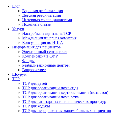
Блог
Взрослая реабилитация
Детская реабилитация
Интервью со специалистами
Полезные статьи
Услуги
Настройка и адаптация ТСР
Междисциплинарная комиссия
Консультация по ИПРА
Информация для пациентов
Электронный сертификат
Компенсация в СФР
Фонды
Реабилитационные центры
Вопрос-ответ
Шоурум
ТСР
ТСР для детей
ТСР для организации позы сидя
ТСР для организации вертикализации (поза стоя)
ТСР для организации позы лежа
ТСР для санитарных и гигиенических процедур
ТСР для ходьбы
ТСР для передвижения маломобильных пациентов