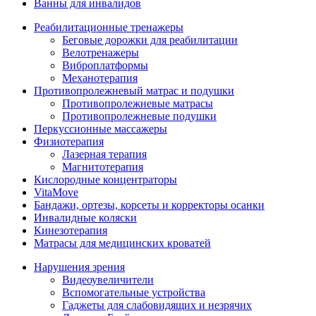
Ванны для инвалидов
Реабилитационные тренажеры
Беговые дорожки для реабилитации
Велотренажеры
Виброплатформы
Механотерапия
Противопролежневый матрас и подушки
Противопролежневые матрасы
Противопролежневые подушки
Перкуссионные массажеры
Физиотерапия
Лазерная терапия
Магнитотерапия
Кислородные концентраторы
VitaMove
Бандажи, ортезы, корсеты и корректоры осанки
Инвалидные коляски
Кинезотерапия
Матрасы для медицинских кроватей
Нарушения зрения
Видеоувеличители
Вспомогательные устройства
Гаджеты для слабовидящих и незрячих