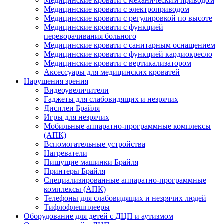
Медицинские кровати с механическим приводом
Медицинские кровати с электроприводом
Медицинские кровати с регулировкой по высоте
Медицинские кровати с функцией
переворачивания больного
Медицинские кровати с санитарным оснащением
Медицинские кровати с функцией кардиокресло
Медицинские кровати с вертикализатором
Аксессуары для медицинских кроватей
Нарушения зрения
Видеоувеличители
Гаджеты для слабовидящих и незрячих
Дисплеи Брайля
Игры для незрячих
Мобильные аппаратно-программные комплексы
(АПК)
Вспомогательные устройства
Нагреватели
Пишущие машинки Брайля
Принтеры Брайля
Специализированные аппаратно-программные
комплексы (АПК)
Телефоны для слабовидящих и незрячих людей
Тифлофлешплееры
Оборудование для детей с ДЦП и аутизмом