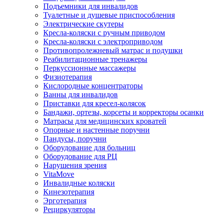
Подъемники для инвалидов
Туалетные и душевые приспособления
Электрические скутеры
Кресла-коляски с ручным приводом
Кресла-коляски с электроприводом
Противопролежневый матрас и подушки
Реабилитационные тренажеры
Перкуссионные массажеры
Физиотерапия
Кислородные концентраторы
Ванны для инвалидов
Приставки для кресел-колясок
Бандажи, ортезы, корсеты и корректоры осанки
Матрасы для медицинских кроватей
Опорные и настенные поручни
Пандусы, поручни
Оборудование для больниц
Оборудование для РЦ
Нарушения зрения
VitaMove
Инвалидные коляски
Кинезотерапия
Эрготерапия
Рециркуляторы