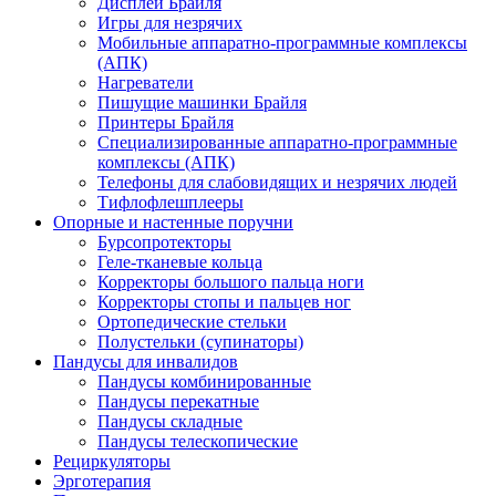
Дисплеи Брайля
Игры для незрячих
Мобильные аппаратно-программные комплексы
(АПК)
Нагреватели
Пишущие машинки Брайля
Принтеры Брайля
Специализированные аппаратно-программные
комплексы (АПК)
Телефоны для слабовидящих и незрячих людей
Тифлофлешплееры
Опорные и настенные поручни
Бурсопротекторы
Геле-тканевые кольца
Корректоры большого пальца ноги
Корректоры стопы и пальцев ног
Ортопедические стельки
Полустельки (супинаторы)
Пандусы для инвалидов
Пандусы комбинированные
Пандусы перекатные
Пандусы складные
Пандусы телескопические
Рециркуляторы
Эрготерапия