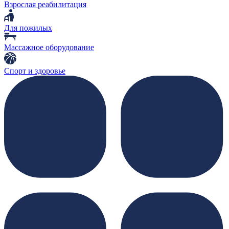
Взрослая реабилитация
Для пожилых
Массажное оборудование
Спорт и здоровье