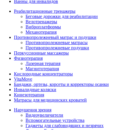
Ванны для инвалидов
Реабилитационные тренажеры
Беговые дорожки для реабилитации
Велотренажеры
Виброплатформы
Механотерапия
Противопролежневый матрас и подушки
Противопролежневые матрасы
Противопролежневые подушки
Перкуссионные массажеры
Физиотерапия
Лазерная терапия
Магнитотерапия
Кислородные концентраторы
VitaMove
Бандажи, ортезы, корсеты и корректоры осанки
Инвалидные коляски
Кинезотерапия
Матрасы для медицинских кроватей
Нарушения зрения
Видеоувеличители
Вспомогательные устройства
Гаджеты для слабовидящих и незрячих