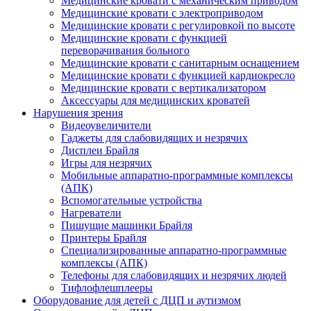
Медицинские кровати с механическим приводом
Медицинские кровати с электроприводом
Медицинские кровати с регулировкой по высоте
Медицинские кровати с функцией
переворачивания больного
Медицинские кровати с санитарным оснащением
Медицинские кровати с функцией кардиокресло
Медицинские кровати с вертикализатором
Аксессуары для медицинских кроватей
Нарушения зрения
Видеоувеличители
Гаджеты для слабовидящих и незрячих
Дисплеи Брайля
Игры для незрячих
Мобильные аппаратно-программные комплексы
(АПК)
Вспомогательные устройства
Нагреватели
Пишущие машинки Брайля
Принтеры Брайля
Специализированные аппаратно-программные
комплексы (АПК)
Телефоны для слабовидящих и незрячих людей
Тифлофлешплееры
Оборудование для детей с ДЦП и аутизмом