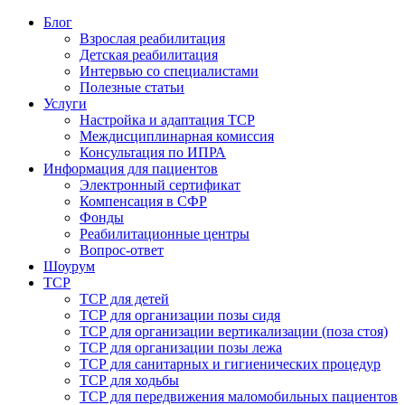
Блог
Взрослая реабилитация
Детская реабилитация
Интервью со специалистами
Полезные статьи
Услуги
Настройка и адаптация ТСР
Междисциплинарная комиссия
Консультация по ИПРА
Информация для пациентов
Электронный сертификат
Компенсация в СФР
Фонды
Реабилитационные центры
Вопрос-ответ
Шоурум
ТСР
ТСР для детей
ТСР для организации позы сидя
ТСР для организации вертикализации (поза стоя)
ТСР для организации позы лежа
ТСР для санитарных и гигиенических процедур
ТСР для ходьбы
ТСР для передвижения маломобильных пациентов