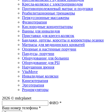
Кресла-коляски с электроприводом
Противопролежневый матрас и подушки
Реабилитационные тренажеры
Перкуссионные массажеры
Физиотерапия
Кислородные концентраторы
Ванны для инвалидов
Приставки для кресел-колясок
Бандажи, ортезы, корсеты и корректоры осанки
Матрасы для медицинских кроватей
Опорные и настенные поручни
Пандусы, поручни
Оборудование для больниц
Оборудование для РЦ
Нарушения зрения
VitaMove
Инвалидные коляски
Кинезотерапия
Эрготерапия
Рециркуляторы
2026 © mdcplanet
ФИО *
Ваш номер телефона *