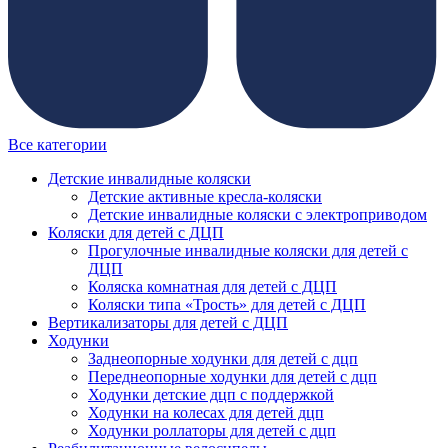
Все категории
Детские инвалидные коляски
Детские активные кресла-коляски
Детские инвалидные коляски с электроприводом
Коляски для детей с ДЦП
Прогулочные инвалидные коляски для детей с
ДЦП
Коляска комнатная для детей с ДЦП
Коляски типа «Трость» для детей с ДЦП
Вертикализаторы для детей с ДЦП
Ходунки
Заднеопорные ходунки для детей с дцп
Переднеопорные ходунки для детей с дцп
Ходунки детские дцп с поддержкой
Ходунки на колесах для детей дцп
Ходунки роллаторы для детей с дцп