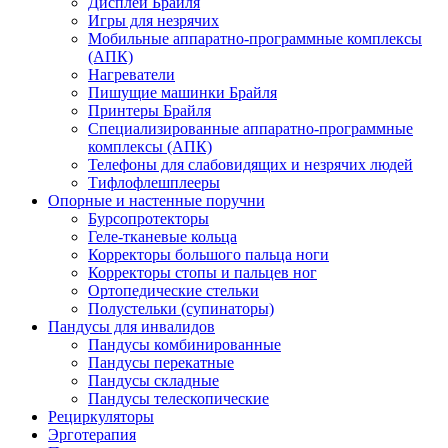
Дисплеи Брайля
Игры для незрячих
Мобильные аппаратно-программные комплексы
(АПК)
Нагреватели
Пишущие машинки Брайля
Принтеры Брайля
Специализированные аппаратно-программные
комплексы (АПК)
Телефоны для слабовидящих и незрячих людей
Тифлофлешплееры
Опорные и настенные поручни
Бурсопротекторы
Геле-тканевые кольца
Корректоры большого пальца ноги
Корректоры стопы и пальцев ног
Ортопедические стельки
Полустельки (супинаторы)
Пандусы для инвалидов
Пандусы комбинированные
Пандусы перекатные
Пандусы складные
Пандусы телескопические
Рециркуляторы
Эрготерапия