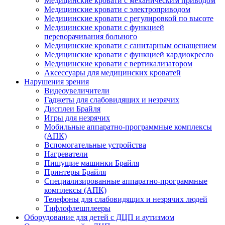
Медицинские кровати с механическим приводом
Медицинские кровати с электроприводом
Медицинские кровати с регулировкой по высоте
Медицинские кровати с функцией
переворачивания больного
Медицинские кровати с санитарным оснащением
Медицинские кровати с функцией кардиокресло
Медицинские кровати с вертикализатором
Аксессуары для медицинских кроватей
Нарушения зрения
Видеоувеличители
Гаджеты для слабовидящих и незрячих
Дисплеи Брайля
Игры для незрячих
Мобильные аппаратно-программные комплексы
(АПК)
Вспомогательные устройства
Нагреватели
Пишущие машинки Брайля
Принтеры Брайля
Специализированные аппаратно-программные
комплексы (АПК)
Телефоны для слабовидящих и незрячих людей
Тифлофлешплееры
Оборудование для детей с ДЦП и аутизмом