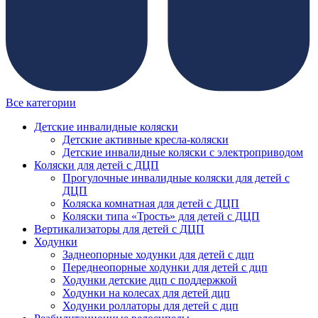
Все категории
Детские инвалидные коляски
Детские активные кресла-коляски
Детские инвалидные коляски с электроприводом
Коляски для детей с ДЦП
Прогулочные инвалидные коляски для детей с
ДЦП
Коляска комнатная для детей с ДЦП
Коляски типа «Трость» для детей с ДЦП
Вертикализаторы для детей с ДЦП
Ходунки
Заднеопорные ходунки для детей с дцп
Переднеопорные ходунки для детей с дцп
Ходунки детские дцп с поддержкой
Ходунки на колесах для детей дцп
Ходунки роллаторы для детей с дцп