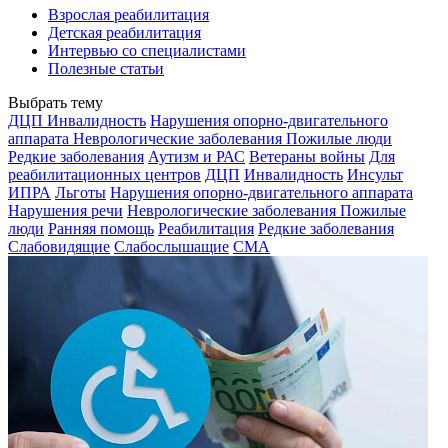
Взрослая реабилитация
Детская реабилитация
Интервью со специалистами
Полезные статьи
Выбрать тему
ДЦП
Инвалидность
Нарушения опорно-двигательного
аппарата
Неврологические заболевания
Пожилые люди
Редкие заболевания
Аутизм и РАС
Ветераны войны
Для
реабилитационных центров
ДЦП
Инвалидность
Инсульт
ИПРА
Льготы
Нарушения опорно-двигательного аппарата
Нарушения речи
Неврологические заболевания
Пожилые
люди
Ранняя помощь
Реабилитация
Редкие заболевания
Слабовидящие
Слабослышащие
СМА