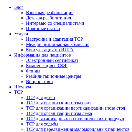
Блог
Взрослая реабилитация
Детская реабилитация
Интервью со специалистами
Полезные статьи
Услуги
Настройка и адаптация ТСР
Междисциплинарная комиссия
Консультация по ИПРА
Информация для пациентов
Электронный сертификат
Компенсация в СФР
Фонды
Реабилитационные центры
Вопрос-ответ
Шоурум
ТСР
ТСР для детей
ТСР для организации позы сидя
ТСР для организации вертикализации (поза стоя)
ТСР для организации позы лежа
ТСР для санитарных и гигиенических процедур
ТСР для ходьбы
ТСР для передвижения маломобильных пациентов