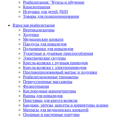
Реабилитация: "Курсы и обучение
Кинезотерапия
Игрушки для детей ДЦП
Товары для позиционирования
Взрослая реабилитация
Вертикализаторы
Ходунки
Медицинские кровати
Пандусы для инвалидов
Подъемники для инвалидов
Туалетные и душевые приспособления
Электрические скутеры
Кресла-коляски с ручным приводом
Кресла-коляски с электроприводом
Противопролежневый матрас и подушки
Реабилитационные тренажеры
Перкуссионные массажеры
Физиотерапия
Кислородные концентраторы
Ванны для инвалидов
Приставки для кресел-колясок
Бандажи, ортезы, корсеты и корректоры осанки
Матрасы для медицинских кроватей
Опорные и настенные поручни