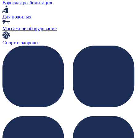
Взрослая реабилитация
Для пожилых
Массажное оборудование
Спорт и здоровье