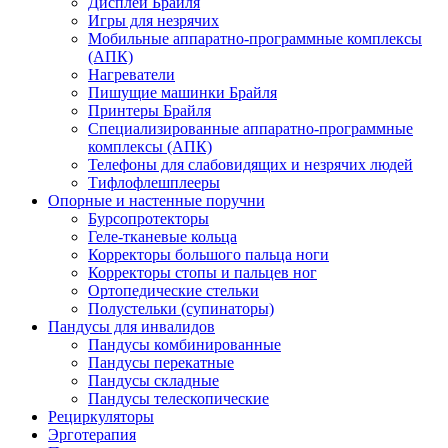
Дисплеи Брайля
Игры для незрячих
Мобильные аппаратно-программные комплексы
(АПК)
Нагреватели
Пишущие машинки Брайля
Принтеры Брайля
Специализированные аппаратно-программные
комплексы (АПК)
Телефоны для слабовидящих и незрячих людей
Тифлофлешплееры
Опорные и настенные поручни
Бурсопротекторы
Геле-тканевые кольца
Корректоры большого пальца ноги
Корректоры стопы и пальцев ног
Ортопедические стельки
Полустельки (супинаторы)
Пандусы для инвалидов
Пандусы комбинированные
Пандусы перекатные
Пандусы складные
Пандусы телескопические
Рециркуляторы
Эрготерапия