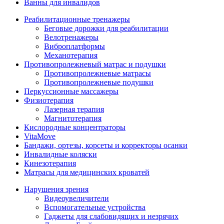
Ванны для инвалидов
Реабилитационные тренажеры
Беговые дорожки для реабилитации
Велотренажеры
Виброплатформы
Механотерапия
Противопролежневый матрас и подушки
Противопролежневые матрасы
Противопролежневые подушки
Перкуссионные массажеры
Физиотерапия
Лазерная терапия
Магнитотерапия
Кислородные концентраторы
VitaMove
Бандажи, ортезы, корсеты и корректоры осанки
Инвалидные коляски
Кинезотерапия
Матрасы для медицинских кроватей
Нарушения зрения
Видеоувеличители
Вспомогательные устройства
Гаджеты для слабовидящих и незрячих