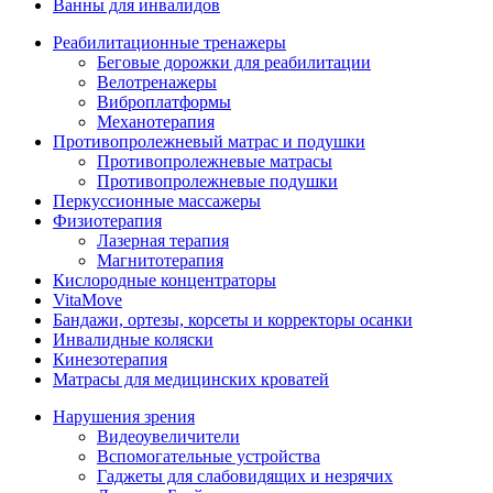
Ванны для инвалидов
Реабилитационные тренажеры
Беговые дорожки для реабилитации
Велотренажеры
Виброплатформы
Механотерапия
Противопролежневый матрас и подушки
Противопролежневые матрасы
Противопролежневые подушки
Перкуссионные массажеры
Физиотерапия
Лазерная терапия
Магнитотерапия
Кислородные концентраторы
VitaMove
Бандажи, ортезы, корсеты и корректоры осанки
Инвалидные коляски
Кинезотерапия
Матрасы для медицинских кроватей
Нарушения зрения
Видеоувеличители
Вспомогательные устройства
Гаджеты для слабовидящих и незрячих