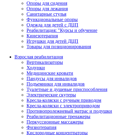
Опоры для сидения
Опоры для лежания
Санитарные стулья
Функциональные опоры
Одежда для детей с ДЦП
Реабилитация: "Курсы и обучение
Кинезотерапия
Игрушки для детей ДЦП
Товары для позиционирования
Взрослая реабилитация
Вертикализаторы
Ходунки
Медицинские кровати
Пандусы для инвалидов
Подъемники для инвалидов
Туалетные и душевые приспособления
Электрические скутеры
Кресла-коляски с ручным приводом
Кресла-коляски с электроприводом
Противопролежневый матрас и подушки
Реабилитационные тренажеры
Перкуссионные массажеры
Физиотерапия
Кислородные концентраторы