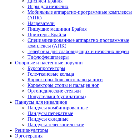
Дисплеи Брайля
Игры для незрячих
Мобильные аппаратно-программные комплексы
(АПК)
Нагреватели
Пишущие машинки Брайля
Принтеры Брайля
Специализированные аппаратно-программные
комплексы (АПК)
Телефоны для слабовидящих и незрячих людей
Тифлофлешплееры
Опорные и настенные поручни
Бурсопротекторы
Геле-тканевые кольца
Корректоры большого пальца ноги
Корректоры стопы и пальцев ног
Ортопедические стельки
Полустельки (супинаторы)
Пандусы для инвалидов
Пандусы комбинированные
Пандусы перекатные
Пандусы складные
Пандусы телескопические
Рециркуляторы
Эрготерапия