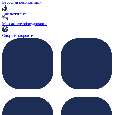
Взрослая реабилитация
Для пожилых
Массажное оборудование
Спорт и здоровье