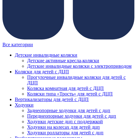
Все категории
Детские инвалидные коляски
Детские активные кресла-коляски
Детские инвалидные коляски с электроприводом
Коляски для детей с ДЦП
Прогулочные инвалидные коляски для детей с
ДЦП
Коляска комнатная для детей с ДЦП
Коляски типа «Трость» для детей с ДЦП
Вертикализаторы для детей с ДЦП
Ходунки
Заднеопорные ходунки для детей с дцп
Переднеопорные ходунки для детей с дцп
Ходунки детские дцп с поддержкой
Ходунки на колесах для детей дцп
Ходунки роллаторы для детей с дцп