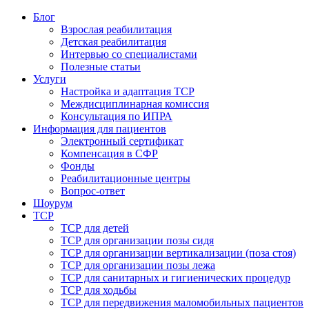
Блог
Взрослая реабилитация
Детская реабилитация
Интервью со специалистами
Полезные статьи
Услуги
Настройка и адаптация ТСР
Междисциплинарная комиссия
Консультация по ИПРА
Информация для пациентов
Электронный сертификат
Компенсация в СФР
Фонды
Реабилитационные центры
Вопрос-ответ
Шоурум
ТСР
ТСР для детей
ТСР для организации позы сидя
ТСР для организации вертикализации (поза стоя)
ТСР для организации позы лежа
ТСР для санитарных и гигиенических процедур
ТСР для ходьбы
ТСР для передвижения маломобильных пациентов