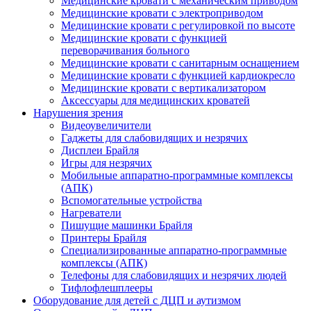
Медицинские кровати с механическим приводом
Медицинские кровати с электроприводом
Медицинские кровати с регулировкой по высоте
Медицинские кровати с функцией
переворачивания больного
Медицинские кровати с санитарным оснащением
Медицинские кровати с функцией кардиокресло
Медицинские кровати с вертикализатором
Аксессуары для медицинских кроватей
Нарушения зрения
Видеоувеличители
Гаджеты для слабовидящих и незрячих
Дисплеи Брайля
Игры для незрячих
Мобильные аппаратно-программные комплексы
(АПК)
Вспомогательные устройства
Нагреватели
Пишущие машинки Брайля
Принтеры Брайля
Специализированные аппаратно-программные
комплексы (АПК)
Телефоны для слабовидящих и незрячих людей
Тифлофлешплееры
Оборудование для детей с ДЦП и аутизмом