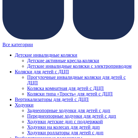
Все категории
Детские инвалидные коляски
Детские активные кресла-коляски
Детские инвалидные коляски с электроприводом
Коляски для детей с ДЦП
Прогулочные инвалидные коляски для детей с
ДЦП
Коляска комнатная для детей с ДЦП
Коляски типа «Трость» для детей с ДЦП
Вертикализаторы для детей с ДЦП
Ходунки
Заднеопорные ходунки для детей с дцп
Переднеопорные ходунки для детей с дцп
Ходунки детские дцп с поддержкой
Ходунки на колесах для детей дцп
Ходунки роллаторы для детей с дцп