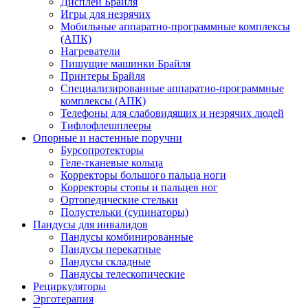
Дисплеи Брайля
Игры для незрячих
Мобильные аппаратно-программные комплексы
(АПК)
Нагреватели
Пишущие машинки Брайля
Принтеры Брайля
Специализированные аппаратно-программные
комплексы (АПК)
Телефоны для слабовидящих и незрячих людей
Тифлофлешплееры
Опорные и настенные поручни
Бурсопротекторы
Геле-тканевые кольца
Корректоры большого пальца ноги
Корректоры стопы и пальцев ног
Ортопедические стельки
Полустельки (супинаторы)
Пандусы для инвалидов
Пандусы комбинированные
Пандусы перекатные
Пандусы складные
Пандусы телескопические
Рециркуляторы
Эрготерапия