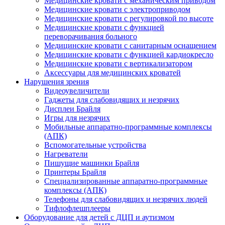
Медицинские кровати с механическим приводом
Медицинские кровати с электроприводом
Медицинские кровати с регулировкой по высоте
Медицинские кровати с функцией
переворачивания больного
Медицинские кровати с санитарным оснащением
Медицинские кровати с функцией кардиокресло
Медицинские кровати с вертикализатором
Аксессуары для медицинских кроватей
Нарушения зрения
Видеоувеличители
Гаджеты для слабовидящих и незрячих
Дисплеи Брайля
Игры для незрячих
Мобильные аппаратно-программные комплексы
(АПК)
Вспомогательные устройства
Нагреватели
Пишущие машинки Брайля
Принтеры Брайля
Специализированные аппаратно-программные
комплексы (АПК)
Телефоны для слабовидящих и незрячих людей
Тифлофлешплееры
Оборудование для детей с ДЦП и аутизмом