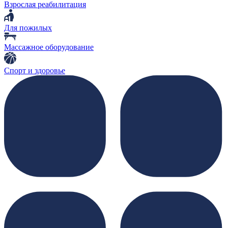
Взрослая реабилитация
Для пожилых
Массажное оборудование
Спорт и здоровье