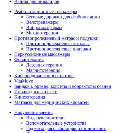
Ванны для инвалидов
Реабилитационные тренажеры
Беговые дорожки для реабилитации
Велотренажеры
Виброплатформы
Механотерапия
Противопролежневый матрас и подушки
Противопролежневые матрасы
Противопролежневые подушки
Перкуссионные массажеры
Физиотерапия
Лазерная терапия
Магнитотерапия
Кислородные концентраторы
VitaMove
Бандажи, ортезы, корсеты и корректоры осанки
Инвалидные коляски
Кинезотерапия
Матрасы для медицинских кроватей
Нарушения зрения
Видеоувеличители
Вспомогательные устройства
Гаджеты для слабовидящих и незрячих