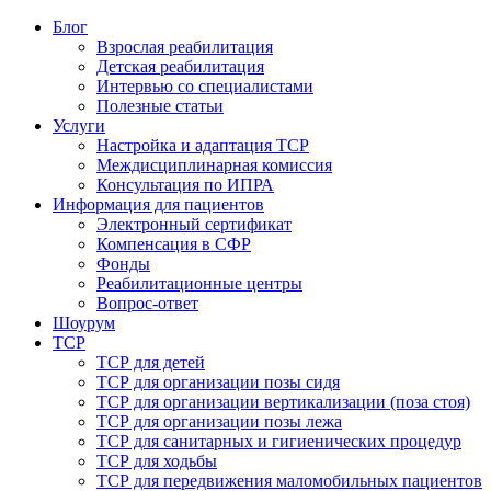
Блог
Взрослая реабилитация
Детская реабилитация
Интервью со специалистами
Полезные статьи
Услуги
Настройка и адаптация ТСР
Междисциплинарная комиссия
Консультация по ИПРА
Информация для пациентов
Электронный сертификат
Компенсация в СФР
Фонды
Реабилитационные центры
Вопрос-ответ
Шоурум
ТСР
ТСР для детей
ТСР для организации позы сидя
ТСР для организации вертикализации (поза стоя)
ТСР для организации позы лежа
ТСР для санитарных и гигиенических процедур
ТСР для ходьбы
ТСР для передвижения маломобильных пациентов