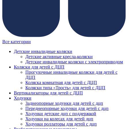
Все категории
Детские инвалидные коляски
Детские активные кресла-коляски
Детские инвалидные коляски с электроприводом
Коляски для детей с ДЦП
Прогулочные инвалидные коляски для детей с
ДЦП
Коляска комнатная для детей с ДЦП
Коляски типа «Трость» для детей с ДЦП
Вертикализаторы для детей с ДЦП
Ходунки
Заднеопорные ходунки для детей с дцп
Переднеопорные ходунки для детей с дцп
Ходунки детские дцп с поддержкой
Ходунки на колесах для детей дцп
Ходунки роллаторы для детей с дцп