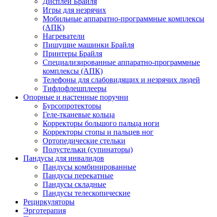
Дисплеи Брайля
Игры для незрячих
Мобильные аппаратно-программные комплексы
(АПК)
Нагреватели
Пишущие машинки Брайля
Принтеры Брайля
Специализированные аппаратно-программные
комплексы (АПК)
Телефоны для слабовидящих и незрячих людей
Тифлофлешплееры
Опорные и настенные поручни
Бурсопротекторы
Геле-тканевые кольца
Корректоры большого пальца ноги
Корректоры стопы и пальцев ног
Ортопедические стельки
Полустельки (супинаторы)
Пандусы для инвалидов
Пандусы комбинированные
Пандусы перекатные
Пандусы складные
Пандусы телескопические
Рециркуляторы
Эрготерапия