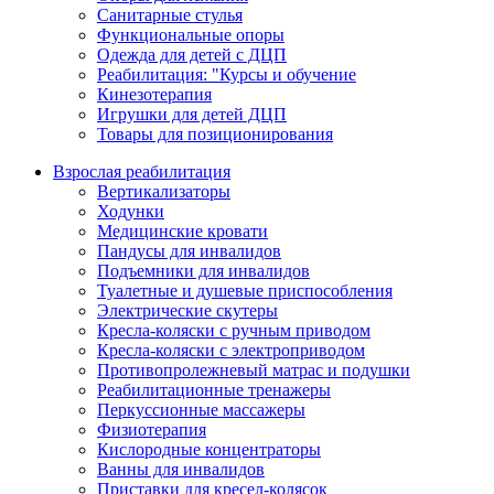
Санитарные стулья
Функциональные опоры
Одежда для детей с ДЦП
Реабилитация: "Курсы и обучение
Кинезотерапия
Игрушки для детей ДЦП
Товары для позиционирования
Взрослая реабилитация
Вертикализаторы
Ходунки
Медицинские кровати
Пандусы для инвалидов
Подъемники для инвалидов
Туалетные и душевые приспособления
Электрические скутеры
Кресла-коляски с ручным приводом
Кресла-коляски с электроприводом
Противопролежневый матрас и подушки
Реабилитационные тренажеры
Перкуссионные массажеры
Физиотерапия
Кислородные концентраторы
Ванны для инвалидов
Приставки для кресел-колясок