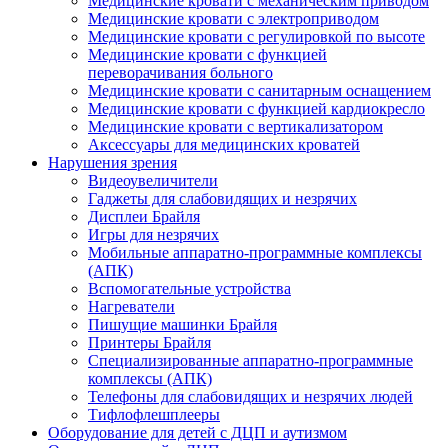
Медицинские кровати с механическим приводом
Медицинские кровати с электроприводом
Медицинские кровати с регулировкой по высоте
Медицинские кровати с функцией
переворачивания больного
Медицинские кровати с санитарным оснащением
Медицинские кровати с функцией кардиокресло
Медицинские кровати с вертикализатором
Аксессуары для медицинских кроватей
Нарушения зрения
Видеоувеличители
Гаджеты для слабовидящих и незрячих
Дисплеи Брайля
Игры для незрячих
Мобильные аппаратно-программные комплексы
(АПК)
Вспомогательные устройства
Нагреватели
Пишущие машинки Брайля
Принтеры Брайля
Специализированные аппаратно-программные
комплексы (АПК)
Телефоны для слабовидящих и незрячих людей
Тифлофлешплееры
Оборудование для детей с ДЦП и аутизмом