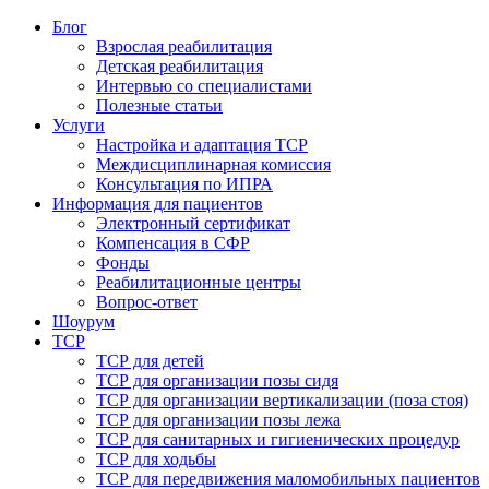
Блог
Взрослая реабилитация
Детская реабилитация
Интервью со специалистами
Полезные статьи
Услуги
Настройка и адаптация ТСР
Междисциплинарная комиссия
Консультация по ИПРА
Информация для пациентов
Электронный сертификат
Компенсация в СФР
Фонды
Реабилитационные центры
Вопрос-ответ
Шоурум
ТСР
ТСР для детей
ТСР для организации позы сидя
ТСР для организации вертикализации (поза стоя)
ТСР для организации позы лежа
ТСР для санитарных и гигиенических процедур
ТСР для ходьбы
ТСР для передвижения маломобильных пациентов