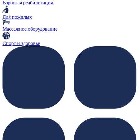
Взрослая реабилитация
Для пожилых
Массажное оборудование
Спорт и здоровье