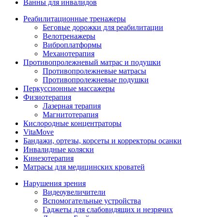
Ванны для инвалидов
Реабилитационные тренажеры
Беговые дорожки для реабилитации
Велотренажеры
Виброплатформы
Механотерапия
Противопролежневый матрас и подушки
Противопролежневые матрасы
Противопролежневые подушки
Перкуссионные массажеры
Физиотерапия
Лазерная терапия
Магнитотерапия
Кислородные концентраторы
VitaMove
Бандажи, ортезы, корсеты и корректоры осанки
Инвалидные коляски
Кинезотерапия
Матрасы для медицинских кроватей
Нарушения зрения
Видеоувеличители
Вспомогательные устройства
Гаджеты для слабовидящих и незрячих