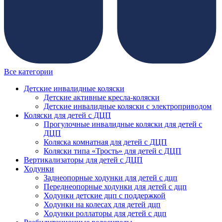
Все категории
Детские инвалидные коляски
Детские активные кресла-коляски
Детские инвалидные коляски с электроприводом
Коляски для детей с ДЦП
Прогулочные инвалидные коляски для детей с
ДЦП
Коляска комнатная для детей с ДЦП
Коляски типа «Трость» для детей с ДЦП
Вертикализаторы для детей с ДЦП
Ходунки
Заднеопорные ходунки для детей с дцп
Переднеопорные ходунки для детей с дцп
Ходунки детские дцп с поддержкой
Ходунки на колесах для детей дцп
Ходунки роллаторы для детей с дцп