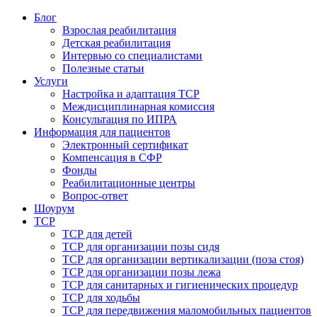
Блог
Взрослая реабилитация
Детская реабилитация
Интервью со специалистами
Полезные статьи
Услуги
Настройка и адаптация ТСР
Междисциплинарная комиссия
Консультация по ИПРА
Информация для пациентов
Электронный сертификат
Компенсация в СФР
Фонды
Реабилитационные центры
Вопрос-ответ
Шоурум
ТСР
ТСР для детей
ТСР для организации позы сидя
ТСР для организации вертикализации (поза стоя)
ТСР для организации позы лежа
ТСР для санитарных и гигиенических процедур
ТСР для ходьбы
ТСР для передвижения маломобильных пациентов