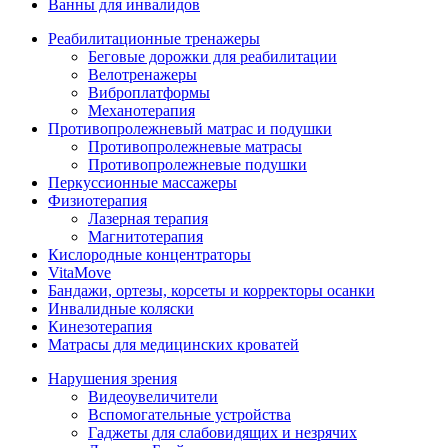
Ванны для инвалидов
Реабилитационные тренажеры
Беговые дорожки для реабилитации
Велотренажеры
Виброплатформы
Механотерапия
Противопролежневый матрас и подушки
Противопролежневые матрасы
Противопролежневые подушки
Перкуссионные массажеры
Физиотерапия
Лазерная терапия
Магнитотерапия
Кислородные концентраторы
VitaMove
Бандажи, ортезы, корсеты и корректоры осанки
Инвалидные коляски
Кинезотерапия
Матрасы для медицинских кроватей
Нарушения зрения
Видеоувеличители
Вспомогательные устройства
Гаджеты для слабовидящих и незрячих