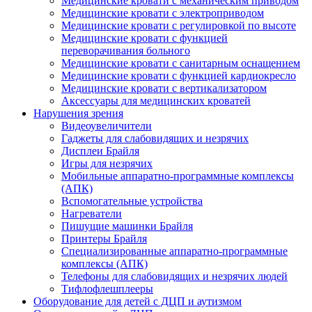
Медицинские кровати с механическим приводом
Медицинские кровати с электроприводом
Медицинские кровати с регулировкой по высоте
Медицинские кровати с функцией
переворачивания больного
Медицинские кровати с санитарным оснащением
Медицинские кровати с функцией кардиокресло
Медицинские кровати с вертикализатором
Аксессуары для медицинских кроватей
Нарушения зрения
Видеоувеличители
Гаджеты для слабовидящих и незрячих
Дисплеи Брайля
Игры для незрячих
Мобильные аппаратно-программные комплексы
(АПК)
Вспомогательные устройства
Нагреватели
Пишущие машинки Брайля
Принтеры Брайля
Специализированные аппаратно-программные
комплексы (АПК)
Телефоны для слабовидящих и незрячих людей
Тифлофлешплееры
Оборудование для детей с ДЦП и аутизмом