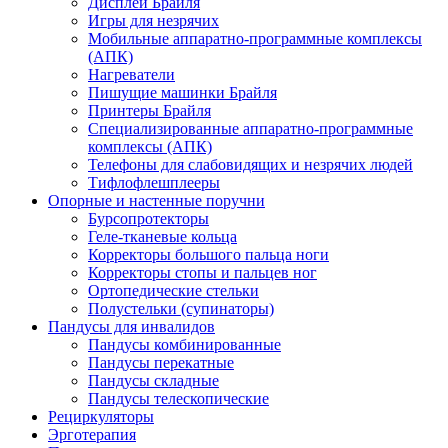
Дисплеи Брайля
Игры для незрячих
Мобильные аппаратно-программные комплексы
(АПК)
Нагреватели
Пишущие машинки Брайля
Принтеры Брайля
Специализированные аппаратно-программные
комплексы (АПК)
Телефоны для слабовидящих и незрячих людей
Тифлофлешплееры
Опорные и настенные поручни
Бурсопротекторы
Геле-тканевые кольца
Корректоры большого пальца ноги
Корректоры стопы и пальцев ног
Ортопедические стельки
Полустельки (супинаторы)
Пандусы для инвалидов
Пандусы комбинированные
Пандусы перекатные
Пандусы складные
Пандусы телескопические
Рециркуляторы
Эрготерапия