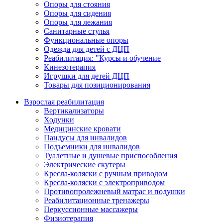
Опоры для стояния
Опоры для сидения
Опоры для лежания
Санитарные стулья
Функциональные опоры
Одежда для детей с ДЦП
Реабилитация: "Курсы и обучение
Кинезотерапия
Игрушки для детей ДЦП
Товары для позиционирования
Взрослая реабилитация
Вертикализаторы
Ходунки
Медицинские кровати
Пандусы для инвалидов
Подъемники для инвалидов
Туалетные и душевые приспособления
Электрические скутеры
Кресла-коляски с ручным приводом
Кресла-коляски с электроприводом
Противопролежневый матрас и подушки
Реабилитационные тренажеры
Перкуссионные массажеры
Физиотерапия