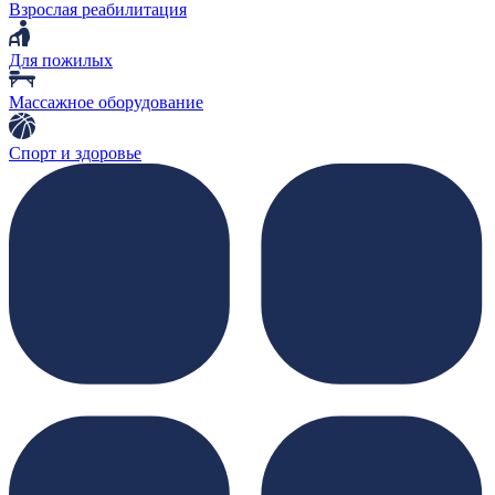
Взрослая реабилитация
Для пожилых
Массажное оборудование
Спорт и здоровье