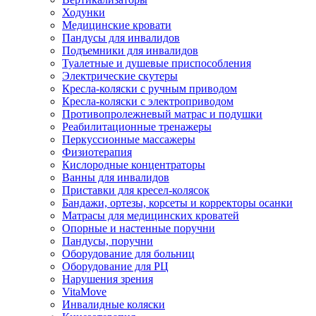
Ходунки
Медицинские кровати
Пандусы для инвалидов
Подъемники для инвалидов
Туалетные и душевые приспособления
Электрические скутеры
Кресла-коляски с ручным приводом
Кресла-коляски с электроприводом
Противопролежневый матрас и подушки
Реабилитационные тренажеры
Перкуссионные массажеры
Физиотерапия
Кислородные концентраторы
Ванны для инвалидов
Приставки для кресел-колясок
Бандажи, ортезы, корсеты и корректоры осанки
Матрасы для медицинских кроватей
Опорные и настенные поручни
Пандусы, поручни
Оборудование для больниц
Оборудование для РЦ
Нарушения зрения
VitaMove
Инвалидные коляски