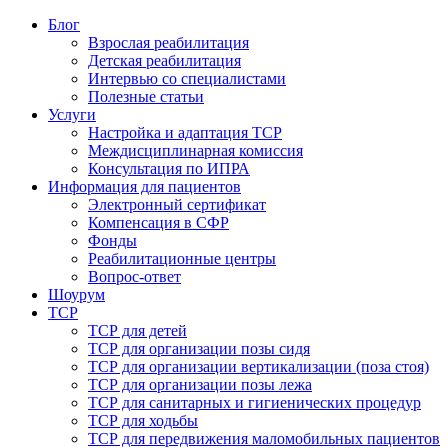
Блог
Взрослая реабилитация
Детская реабилитация
Интервью со специалистами
Полезные статьи
Услуги
Настройка и адаптация ТСР
Междисциплинарная комиссия
Консультация по ИПРА
Информация для пациентов
Электронный сертификат
Компенсация в СФР
Фонды
Реабилитационные центры
Вопрос-ответ
Шоурум
ТСР
ТСР для детей
ТСР для организации позы сидя
ТСР для организации вертикализации (поза стоя)
ТСР для организации позы лежа
ТСР для санитарных и гигиенических процедур
ТСР для ходьбы
ТСР для передвижения маломобильных пациентов