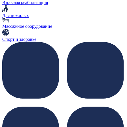
Взрослая реабилитация
Для пожилых
Массажное оборудование
Спорт и здоровье