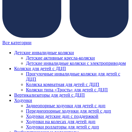
Все категории
Детские инвалидные коляски
Детские активные кресла-коляски
Детские инвалидные коляски с электроприводом
Коляски для детей с ДЦП
Прогулочные инвалидные коляски для детей с
ДЦП
Коляска комнатная для детей с ДЦП
Коляски типа «Трость» для детей с ДЦП
Вертикализаторы для детей с ДЦП
Ходунки
Заднеопорные ходунки для детей с дцп
Переднеопорные ходунки для детей с дцп
Ходунки детские дцп с поддержкой
Ходунки на колесах для детей дцп
Ходунки роллаторы для детей с дцп