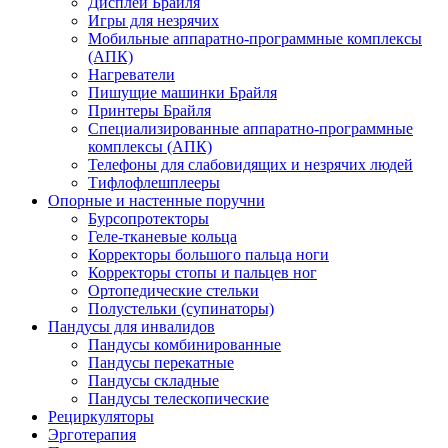
Дисплеи Брайля
Игры для незрячих
Мобильные аппаратно-программные комплексы
(АПК)
Нагреватели
Пишущие машинки Брайля
Принтеры Брайля
Специализированные аппаратно-программные
комплексы (АПК)
Телефоны для слабовидящих и незрячих людей
Тифлофлешплееры
Опорные и настенные поручни
Бурсопротекторы
Геле-тканевые кольца
Корректоры большого пальца ноги
Корректоры стопы и пальцев ног
Ортопедические стельки
Полустельки (супинаторы)
Пандусы для инвалидов
Пандусы комбинированные
Пандусы перекатные
Пандусы складные
Пандусы телескопические
Рециркуляторы
Эрготерапия