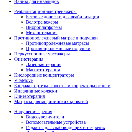
Ванны для инвалидов
Реабилитационные тренажеры
Беговые дорожки для реабилитации
Велотренажеры
Виброплатформы
Механотерапия
Противопролежневый матрас и подушки
Противопролежневые матрасы
Противопролежневые подушки
Перкуссионные массажеры
Физиотерапия
Лазерная терапия
Магнитотерапия
Кислородные концентраторы
VitaMove
Бандажи, ортезы, корсеты и корректоры осанки
Инвалидные коляски
Кинезотерапия
Матрасы для медицинских кроватей
Нарушения зрения
Видеоувеличители
Вспомогательные устройства
Гаджеты для слабовидящих и незрячих