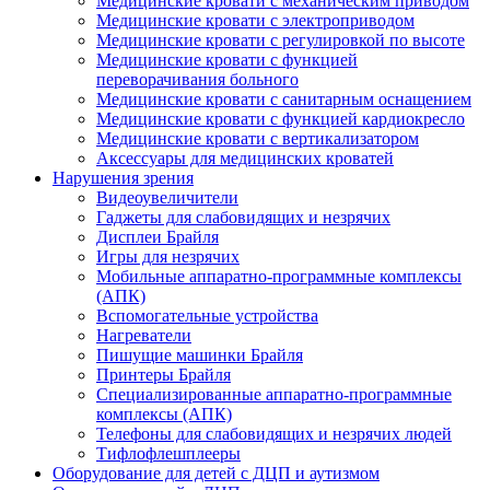
Медицинские кровати с механическим приводом
Медицинские кровати с электроприводом
Медицинские кровати с регулировкой по высоте
Медицинские кровати с функцией
переворачивания больного
Медицинские кровати с санитарным оснащением
Медицинские кровати с функцией кардиокресло
Медицинские кровати с вертикализатором
Аксессуары для медицинских кроватей
Нарушения зрения
Видеоувеличители
Гаджеты для слабовидящих и незрячих
Дисплеи Брайля
Игры для незрячих
Мобильные аппаратно-программные комплексы
(АПК)
Вспомогательные устройства
Нагреватели
Пишущие машинки Брайля
Принтеры Брайля
Специализированные аппаратно-программные
комплексы (АПК)
Телефоны для слабовидящих и незрячих людей
Тифлофлешплееры
Оборудование для детей с ДЦП и аутизмом