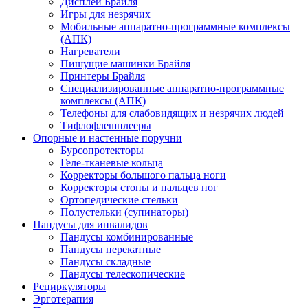
Дисплеи Брайля
Игры для незрячих
Мобильные аппаратно-программные комплексы
(АПК)
Нагреватели
Пишущие машинки Брайля
Принтеры Брайля
Специализированные аппаратно-программные
комплексы (АПК)
Телефоны для слабовидящих и незрячих людей
Тифлофлешплееры
Опорные и настенные поручни
Бурсопротекторы
Геле-тканевые кольца
Корректоры большого пальца ноги
Корректоры стопы и пальцев ног
Ортопедические стельки
Полустельки (супинаторы)
Пандусы для инвалидов
Пандусы комбинированные
Пандусы перекатные
Пандусы складные
Пандусы телескопические
Рециркуляторы
Эрготерапия