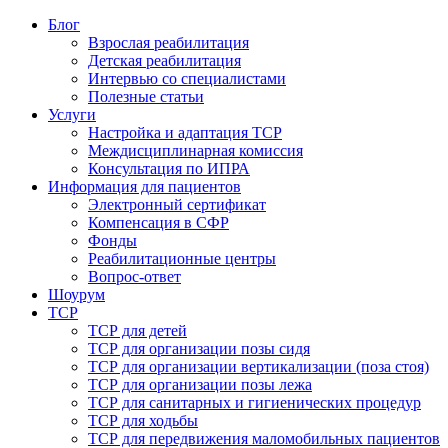
Блог
Взрослая реабилитация
Детская реабилитация
Интервью со специалистами
Полезные статьи
Услуги
Настройка и адаптация ТСР
Междисциплинарная комиссия
Консультация по ИПРА
Информация для пациентов
Электронный сертификат
Компенсация в СФР
Фонды
Реабилитационные центры
Вопрос-ответ
Шоурум
ТСР
ТСР для детей
ТСР для организации позы сидя
ТСР для организации вертикализации (поза стоя)
ТСР для организации позы лежа
ТСР для санитарных и гигиенических процедур
ТСР для ходьбы
ТСР для передвижения маломобильных пациентов