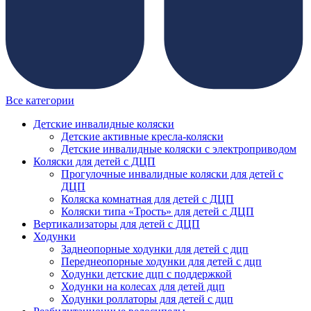
Все категории
Детские инвалидные коляски
Детские активные кресла-коляски
Детские инвалидные коляски с электроприводом
Коляски для детей с ДЦП
Прогулочные инвалидные коляски для детей с
ДЦП
Коляска комнатная для детей с ДЦП
Коляски типа «Трость» для детей с ДЦП
Вертикализаторы для детей с ДЦП
Ходунки
Заднеопорные ходунки для детей с дцп
Переднеопорные ходунки для детей с дцп
Ходунки детские дцп с поддержкой
Ходунки на колесах для детей дцп
Ходунки роллаторы для детей с дцп