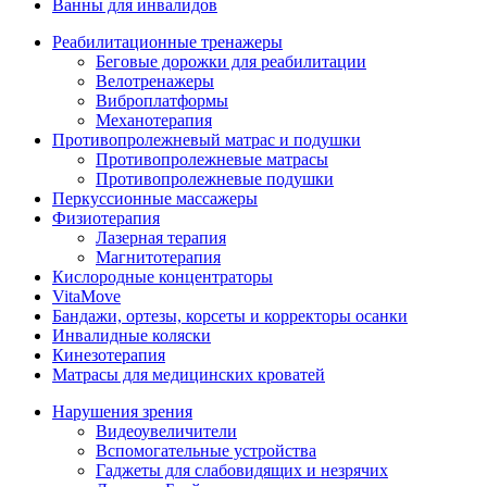
Ванны для инвалидов
Реабилитационные тренажеры
Беговые дорожки для реабилитации
Велотренажеры
Виброплатформы
Механотерапия
Противопролежневый матрас и подушки
Противопролежневые матрасы
Противопролежневые подушки
Перкуссионные массажеры
Физиотерапия
Лазерная терапия
Магнитотерапия
Кислородные концентраторы
VitaMove
Бандажи, ортезы, корсеты и корректоры осанки
Инвалидные коляски
Кинезотерапия
Матрасы для медицинских кроватей
Нарушения зрения
Видеоувеличители
Вспомогательные устройства
Гаджеты для слабовидящих и незрячих