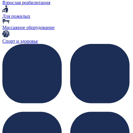
Взрослая реабилитация
Для пожилых
Массажное оборудование
Спорт и здоровье