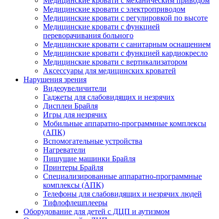
Медицинские кровати с механическим приводом
Медицинские кровати с электроприводом
Медицинские кровати с регулировкой по высоте
Медицинские кровати с функцией
переворачивания больного
Медицинские кровати с санитарным оснащением
Медицинские кровати с функцией кардиокресло
Медицинские кровати с вертикализатором
Аксессуары для медицинских кроватей
Нарушения зрения
Видеоувеличители
Гаджеты для слабовидящих и незрячих
Дисплеи Брайля
Игры для незрячих
Мобильные аппаратно-программные комплексы
(АПК)
Вспомогательные устройства
Нагреватели
Пишущие машинки Брайля
Принтеры Брайля
Специализированные аппаратно-программные
комплексы (АПК)
Телефоны для слабовидящих и незрячих людей
Тифлофлешплееры
Оборудование для детей с ДЦП и аутизмом