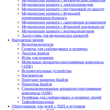
Медицинские кровати с механическим приводом
Медицинские кровати с электроприводом
Медицинские кровати с регулировкой по высоте
Медицинские кровати с функцией
переворачивания больного
Медицинские кровати с санитарным оснащением
Медицинские кровати с функцией кардиокресло
Медицинские кровати с вертикализатором
Аксессуары для медицинских кроватей
Нарушения зрения
Видеоувеличители
Гаджеты для слабовидящих и незрячих
Дисплеи Брайля
Игры для незрячих
Мобильные аппаратно-программные комплексы
(АПК)
Вспомогательные устройства
Нагреватели
Пишущие машинки Брайля
Принтеры Брайля
Специализированные аппаратно-программные
комплексы (АПК)
Телефоны для слабовидящих и незрячих людей
Тифлофлешплееры
Оборудование для детей с ДЦП и аутизмом