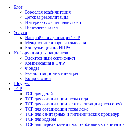
Блог
Взрослая реабилитация
Детская реабилитация
Интервью со специалистами
Полезные статьи
Услуги
Настройка и адаптация ТСР
Междисциплинарная комиссия
Консультация по ИПРА
Информация для пациентов
Электронный сертификат
Компенсация в СФР
Фонды
Реабилитационные центры
Вопрос-ответ
Шоурум
ТСР
ТСР для детей
ТСР для организации позы сидя
ТСР для организации вертикализации (поза стоя)
ТСР для организации позы лежа
ТСР для санитарных и гигиенических процедур
ТСР для ходьбы
ТСР для передвижения маломобильных пациентов