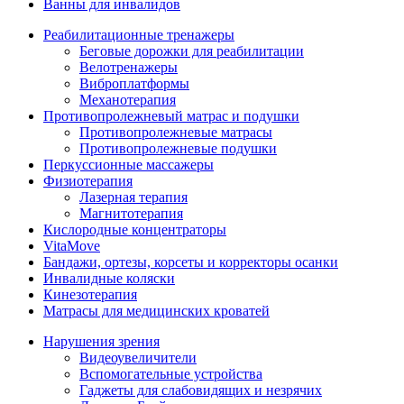
Ванны для инвалидов
Реабилитационные тренажеры
Беговые дорожки для реабилитации
Велотренажеры
Виброплатформы
Механотерапия
Противопролежневый матрас и подушки
Противопролежневые матрасы
Противопролежневые подушки
Перкуссионные массажеры
Физиотерапия
Лазерная терапия
Магнитотерапия
Кислородные концентраторы
VitaMove
Бандажи, ортезы, корсеты и корректоры осанки
Инвалидные коляски
Кинезотерапия
Матрасы для медицинских кроватей
Нарушения зрения
Видеоувеличители
Вспомогательные устройства
Гаджеты для слабовидящих и незрячих