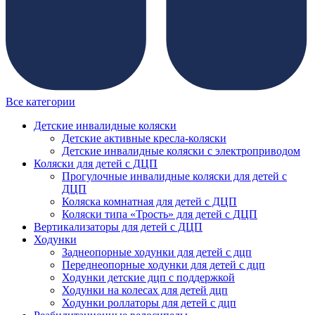
Все категории
Детские инвалидные коляски
Детские активные кресла-коляски
Детские инвалидные коляски с электроприводом
Коляски для детей с ДЦП
Прогулочные инвалидные коляски для детей с
ДЦП
Коляска комнатная для детей с ДЦП
Коляски типа «Трость» для детей с ДЦП
Вертикализаторы для детей с ДЦП
Ходунки
Заднеопорные ходунки для детей с дцп
Переднеопорные ходунки для детей с дцп
Ходунки детские дцп с поддержкой
Ходунки на колесах для детей дцп
Ходунки роллаторы для детей с дцп