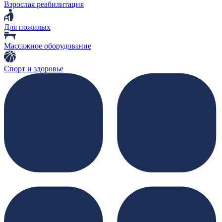
Взрослая реабилитация
Для пожилых
Массажное оборудование
Спорт и здоровье