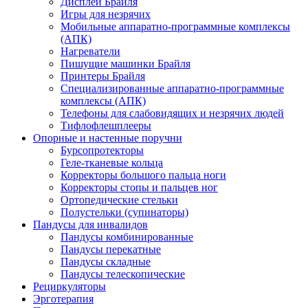
Дисплеи Брайля
Игры для незрячих
Мобильные аппаратно-программные комплексы
(АПК)
Нагреватели
Пишущие машинки Брайля
Принтеры Брайля
Специализированные аппаратно-программные
комплексы (АПК)
Телефоны для слабовидящих и незрячих людей
Тифлофлешплееры
Опорные и настенные поручни
Бурсопротекторы
Геле-тканевые кольца
Корректоры большого пальца ноги
Корректоры стопы и пальцев ног
Ортопедические стельки
Полустельки (супинаторы)
Пандусы для инвалидов
Пандусы комбинированные
Пандусы перекатные
Пандусы складные
Пандусы телескопические
Рециркуляторы
Эрготерапия