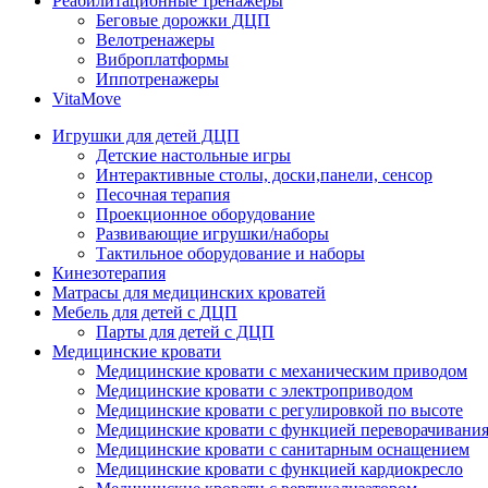
Реабилитационные тренажеры
Беговые дорожки ДЦП
Велотренажеры
Виброплатформы
Иппотренажеры
VitaMove
Игрушки для детей ДЦП
Детские настольные игры
Интерактивные столы, доски,панели, сенсор
Песочная терапия
Проекционное оборудование
Развивающие игрушки/наборы
Тактильное оборудование и наборы
Кинезотерапия
Матрасы для медицинских кроватей
Мебель для детей с ДЦП
Парты для детей с ДЦП
Медицинские кровати
Медицинские кровати с механическим приводом
Медицинские кровати с электроприводом
Медицинские кровати с регулировкой по высоте
Медицинские кровати с функцией переворачивания
Медицинские кровати с санитарным оснащением
Медицинские кровати с функцией кардиокресло