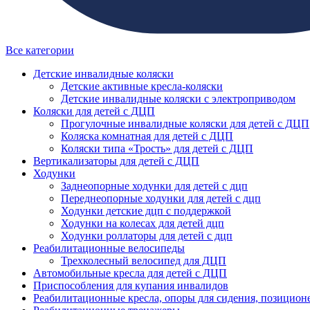
Все категории
Детские инвалидные коляски
Детские активные кресла-коляски
Детские инвалидные коляски с электроприводом
Коляски для детей с ДЦП
Прогулочные инвалидные коляски для детей с ДЦП
Коляска комнатная для детей с ДЦП
Коляски типа «Трость» для детей с ДЦП
Вертикализаторы для детей с ДЦП
Ходунки
Заднеопорные ходунки для детей с дцп
Переднеопорные ходунки для детей с дцп
Ходунки детские дцп с поддержкой
Ходунки на колесах для детей дцп
Ходунки роллаторы для детей с дцп
Реабилитационные велосипеды
Трехколесный велосипед для ДЦП
Автомобильные кресла для детей с ДЦП
Приспособления для купания инвалидов
Реабилитационные кресла, опоры для сидения, позицион