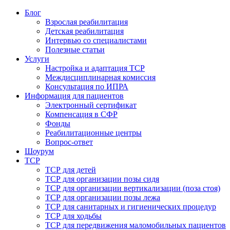
Блог
Взрослая реабилитация
Детская реабилитация
Интервью со специалистами
Полезные статьи
Услуги
Настройка и адаптация ТСР
Междисциплинарная комиссия
Консультация по ИПРА
Информация для пациентов
Электронный сертификат
Компенсация в СФР
Фонды
Реабилитационные центры
Вопрос-ответ
Шоурум
ТСР
ТСР для детей
ТСР для организации позы сидя
ТСР для организации вертикализации (поза стоя)
ТСР для организации позы лежа
ТСР для санитарных и гигиенических процедур
ТСР для ходьбы
ТСР для передвижения маломобильных пациентов