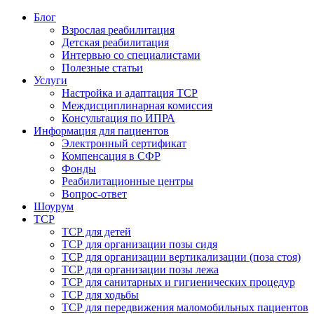
Блог
Взрослая реабилитация
Детская реабилитация
Интервью со специалистами
Полезные статьи
Услуги
Настройка и адаптация ТСР
Междисциплинарная комиссия
Консультация по ИПРА
Информация для пациентов
Электронный сертификат
Компенсация в СФР
Фонды
Реабилитационные центры
Вопрос-ответ
Шоурум
ТСР
ТСР для детей
ТСР для организации позы сидя
ТСР для организации вертикализации (поза стоя)
ТСР для организации позы лежа
ТСР для санитарных и гигиенических процедур
ТСР для ходьбы
ТСР для передвижения маломобильных пациентов