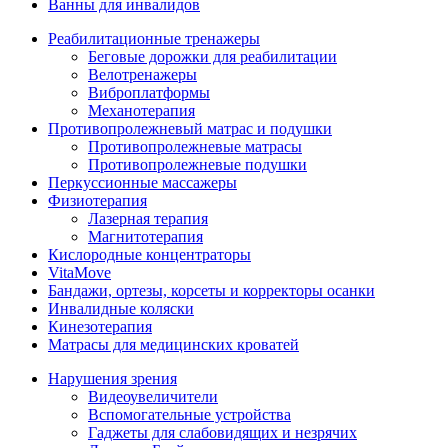
Ванны для инвалидов
Реабилитационные тренажеры
Беговые дорожки для реабилитации
Велотренажеры
Виброплатформы
Механотерапия
Противопролежневый матрас и подушки
Противопролежневые матрасы
Противопролежневые подушки
Перкуссионные массажеры
Физиотерапия
Лазерная терапия
Магнитотерапия
Кислородные концентраторы
VitaMove
Бандажи, ортезы, корсеты и корректоры осанки
Инвалидные коляски
Кинезотерапия
Матрасы для медицинских кроватей
Нарушения зрения
Видеоувеличители
Вспомогательные устройства
Гаджеты для слабовидящих и незрячих