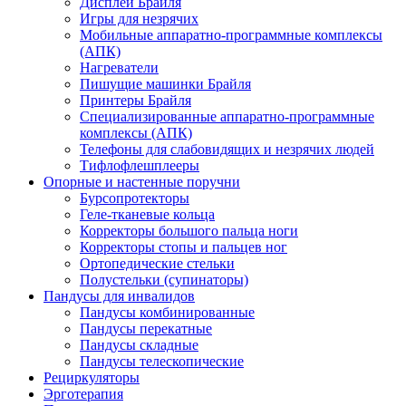
Дисплеи Брайля
Игры для незрячих
Мобильные аппаратно-программные комплексы
(АПК)
Нагреватели
Пишущие машинки Брайля
Принтеры Брайля
Специализированные аппаратно-программные
комплексы (АПК)
Телефоны для слабовидящих и незрячих людей
Тифлофлешплееры
Опорные и настенные поручни
Бурсопротекторы
Геле-тканевые кольца
Корректоры большого пальца ноги
Корректоры стопы и пальцев ног
Ортопедические стельки
Полустельки (супинаторы)
Пандусы для инвалидов
Пандусы комбинированные
Пандусы перекатные
Пандусы складные
Пандусы телескопические
Рециркуляторы
Эрготерапия