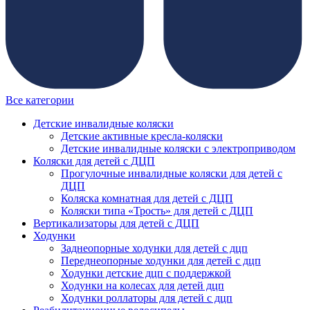
Все категории
Детские инвалидные коляски
Детские активные кресла-коляски
Детские инвалидные коляски с электроприводом
Коляски для детей с ДЦП
Прогулочные инвалидные коляски для детей с
ДЦП
Коляска комнатная для детей с ДЦП
Коляски типа «Трость» для детей с ДЦП
Вертикализаторы для детей с ДЦП
Ходунки
Заднеопорные ходунки для детей с дцп
Переднеопорные ходунки для детей с дцп
Ходунки детские дцп с поддержкой
Ходунки на колесах для детей дцп
Ходунки роллаторы для детей с дцп