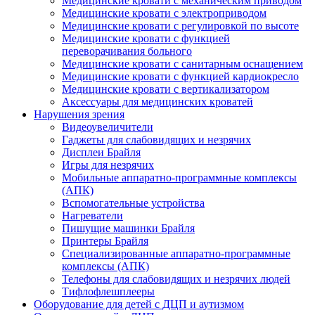
Медицинские кровати с механическим приводом
Медицинские кровати с электроприводом
Медицинские кровати с регулировкой по высоте
Медицинские кровати с функцией
переворачивания больного
Медицинские кровати с санитарным оснащением
Медицинские кровати с функцией кардиокресло
Медицинские кровати с вертикализатором
Аксессуары для медицинских кроватей
Нарушения зрения
Видеоувеличители
Гаджеты для слабовидящих и незрячих
Дисплеи Брайля
Игры для незрячих
Мобильные аппаратно-программные комплексы
(АПК)
Вспомогательные устройства
Нагреватели
Пишущие машинки Брайля
Принтеры Брайля
Специализированные аппаратно-программные
комплексы (АПК)
Телефоны для слабовидящих и незрячих людей
Тифлофлешплееры
Оборудование для детей с ДЦП и аутизмом