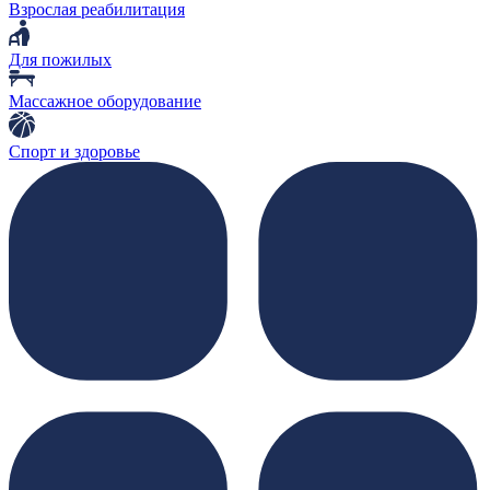
Взрослая реабилитация
Для пожилых
Массажное оборудование
Спорт и здоровье