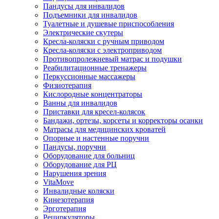
Пандусы для инвалидов
Подъемники для инвалидов
Туалетные и душевые приспособления
Электрические скутеры
Кресла-коляски с ручным приводом
Кресла-коляски с электроприводом
Противопролежневый матрас и подушки
Реабилитационные тренажеры
Перкуссионные массажеры
Физиотерапия
Кислородные концентраторы
Ванны для инвалидов
Приставки для кресел-колясок
Бандажи, ортезы, корсеты и корректоры осанки
Матрасы для медицинских кроватей
Опорные и настенные поручни
Пандусы, поручни
Оборудование для больниц
Оборудование для РЦ
Нарушения зрения
VitaMove
Инвалидные коляски
Кинезотерапия
Эрготерапия
Рециркуляторы