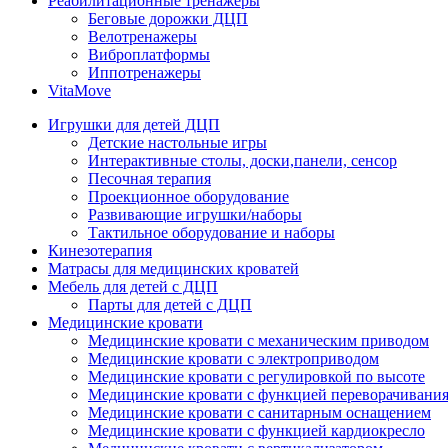
Реабилитационные тренажеры
Беговые дорожки ДЦП
Велотренажеры
Виброплатформы
Иппотренажеры
VitaMove
Игрушки для детей ДЦП
Детские настольные игры
Интерактивные столы, доски,панели, сенсор
Песочная терапия
Проекционное оборудование
Развивающие игрушки/наборы
Тактильное оборудование и наборы
Кинезотерапия
Матрасы для медицинских кроватей
Мебель для детей с ДЦП
Парты для детей с ДЦП
Медицинские кровати
Медицинские кровати с механическим приводом
Медицинские кровати с электроприводом
Медицинские кровати с регулировкой по высоте
Медицинские кровати с функцией переворачивания
Медицинские кровати с санитарным оснащением
Медицинские кровати с функцией кардиокресло