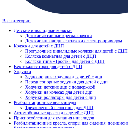
Все категории
Детские инвалидные коляски
Детские активные кресла-коляски
Детские инвалидные коляски с электроприводом
Коляски для детей с ДЦП
Прогулочные инвалидные коляски для детей с ДЦП
Коляска комнатная для детей с ДЦП
Коляски типа «Трость» для детей с ДЦП
Вертикализаторы для детей с ДЦП
Ходунки
Заднеопорные ходунки для детей с дцп
Переднеопорные ходунки для детей с дцп
Ходунки детские дцп с поддержкой
Ходунки на колесах для детей дцп
Ходунки роллаторы для детей с дцп
Реабилитационные велосипеды
Трехколесный велосипед для ДЦП
Автомобильные кресла для детей с ДЦП
Приспособления для купания инвалидов
Реабилитационные кресла, опоры для сидения, позицион