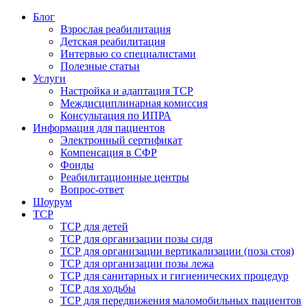
Блог
Взрослая реабилитация
Детская реабилитация
Интервью со специалистами
Полезные статьи
Услуги
Настройка и адаптация ТСР
Междисциплинарная комиссия
Консультация по ИПРА
Информация для пациентов
Электронный сертификат
Компенсация в СФР
Фонды
Реабилитационные центры
Вопрос-ответ
Шоурум
ТСР
ТСР для детей
ТСР для организации позы сидя
ТСР для организации вертикализации (поза стоя)
ТСР для организации позы лежа
ТСР для санитарных и гигиенических процедур
ТСР для ходьбы
ТСР для передвижения маломобильных пациентов