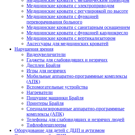
Медицинские кровати с механическим приводом
Медицинские кровати с электроприводом
Медицинские кровати с регулировкой по высоте
Медицинские кровати с функцией
переворачивания больного
Медицинские кровати с санитарным оснащением
Медицинские кровати с функцией кардиокресло
Медицинские кровати с вертикализатором
Аксессуары для медицинских кроватей
Нарушения зрения
Видеоувеличители
Гаджеты для слабовидящих и незрячих
Дисплеи Брайля
Игры для незрячих
Мобильные аппаратно-программные комплексы
(АПК)
Вспомогательные устройства
Нагреватели
Пишущие машинки Брайля
Принтеры Брайля
Специализированные аппаратно-программные
комплексы (АПК)
Телефоны для слабовидящих и незрячих людей
Тифлофлешплееры
Оборудование для детей с ДЦП и аутизмом