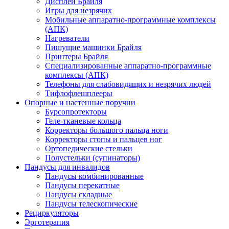
Дисплеи Брайля
Игры для незрячих
Мобильные аппаратно-программные комплексы
(АПК)
Нагреватели
Пишущие машинки Брайля
Принтеры Брайля
Специализированные аппаратно-программные
комплексы (АПК)
Телефоны для слабовидящих и незрячих людей
Тифлофлешплееры
Опорные и настенные поручни
Бурсопротекторы
Геле-тканевые кольца
Корректоры большого пальца ноги
Корректоры стопы и пальцев ног
Ортопедические стельки
Полустельки (супинаторы)
Пандусы для инвалидов
Пандусы комбинированные
Пандусы перекатные
Пандусы складные
Пандусы телескопические
Рециркуляторы
Эрготерапия