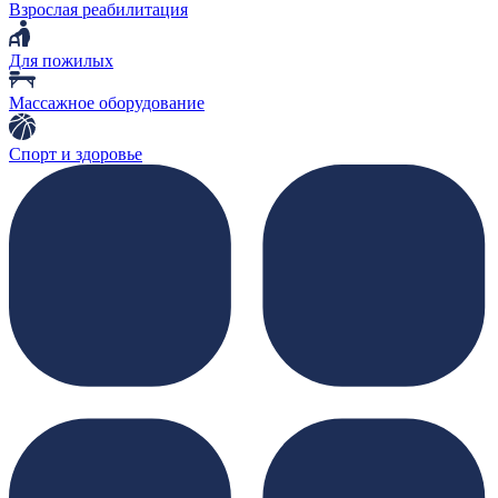
Взрослая реабилитация
Для пожилых
Массажное оборудование
Спорт и здоровье