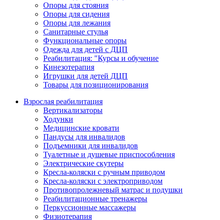
Опоры для стояния
Опоры для сидения
Опоры для лежания
Санитарные стулья
Функциональные опоры
Одежда для детей с ДЦП
Реабилитация: "Курсы и обучение
Кинезотерапия
Игрушки для детей ДЦП
Товары для позиционирования
Взрослая реабилитация
Вертикализаторы
Ходунки
Медицинские кровати
Пандусы для инвалидов
Подъемники для инвалидов
Туалетные и душевые приспособления
Электрические скутеры
Кресла-коляски с ручным приводом
Кресла-коляски с электроприводом
Противопролежневый матрас и подушки
Реабилитационные тренажеры
Перкуссионные массажеры
Физиотерапия