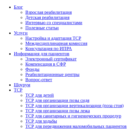
Блог
Взрослая реабилитация
Детская реабилитация
Интервью со специалистами
Полезные статьи
Услуги
Настройка и адаптация ТСР
Междисциплинарная комиссия
Консультация по ИПРА
Информация для пациентов
Электронный сертификат
Компенсация в СФР
Фонды
Реабилитационные центры
Вопрос-ответ
Шоурум
ТСР
ТСР для детей
ТСР для организации позы сидя
ТСР для организации вертикализации (поза стоя)
ТСР для организации позы лежа
ТСР для санитарных и гигиенических процедур
ТСР для ходьбы
ТСР для передвижения маломобильных пациентов