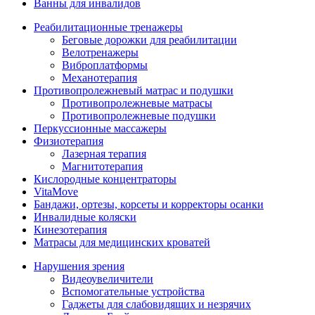
Ванны для инвалидов
Реабилитационные тренажеры
Беговые дорожки для реабилитации
Велотренажеры
Виброплатформы
Механотерапия
Противопролежневый матрас и подушки
Противопролежневые матрасы
Противопролежневые подушки
Перкуссионные массажеры
Физиотерапия
Лазерная терапия
Магнитотерапия
Кислородные концентраторы
VitaMove
Бандажи, ортезы, корсеты и корректоры осанки
Инвалидные коляски
Кинезотерапия
Матрасы для медицинских кроватей
Нарушения зрения
Видеоувеличители
Вспомогательные устройства
Гаджеты для слабовидящих и незрячих