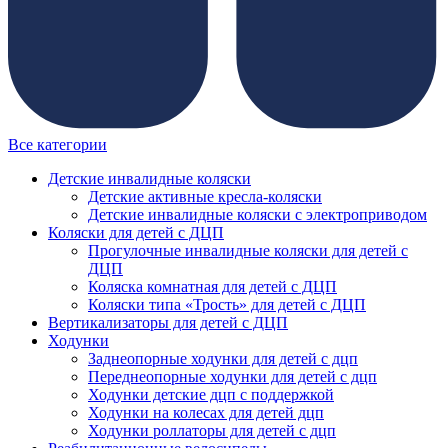
Все категории
Детские инвалидные коляски
Детские активные кресла-коляски
Детские инвалидные коляски с электроприводом
Коляски для детей с ДЦП
Прогулочные инвалидные коляски для детей с
ДЦП
Коляска комнатная для детей с ДЦП
Коляски типа «Трость» для детей с ДЦП
Вертикализаторы для детей с ДЦП
Ходунки
Заднеопорные ходунки для детей с дцп
Переднеопорные ходунки для детей с дцп
Ходунки детские дцп с поддержкой
Ходунки на колесах для детей дцп
Ходунки роллаторы для детей с дцп