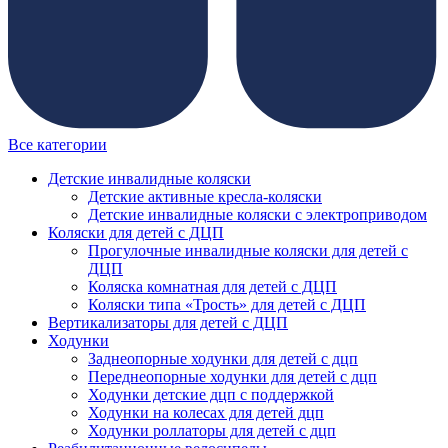
Все категории
Детские инвалидные коляски
Детские активные кресла-коляски
Детские инвалидные коляски с электроприводом
Коляски для детей с ДЦП
Прогулочные инвалидные коляски для детей с
ДЦП
Коляска комнатная для детей с ДЦП
Коляски типа «Трость» для детей с ДЦП
Вертикализаторы для детей с ДЦП
Ходунки
Заднеопорные ходунки для детей с дцп
Переднеопорные ходунки для детей с дцп
Ходунки детские дцп с поддержкой
Ходунки на колесах для детей дцп
Ходунки роллаторы для детей с дцп