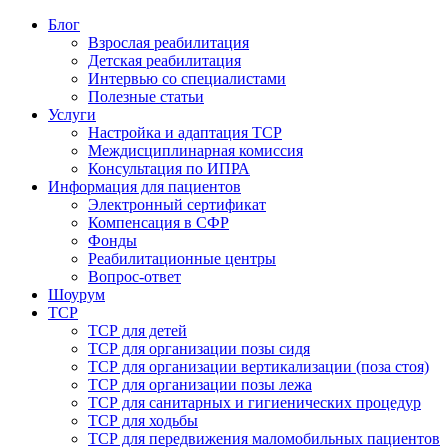
Блог
Взрослая реабилитация
Детская реабилитация
Интервью со специалистами
Полезные статьи
Услуги
Настройка и адаптация ТСР
Междисциплинарная комиссия
Консультация по ИПРА
Информация для пациентов
Электронный сертификат
Компенсация в СФР
Фонды
Реабилитационные центры
Вопрос-ответ
Шоурум
ТСР
ТСР для детей
ТСР для организации позы сидя
ТСР для организации вертикализации (поза стоя)
ТСР для организации позы лежа
ТСР для санитарных и гигиенических процедур
ТСР для ходьбы
ТСР для передвижения маломобильных пациентов