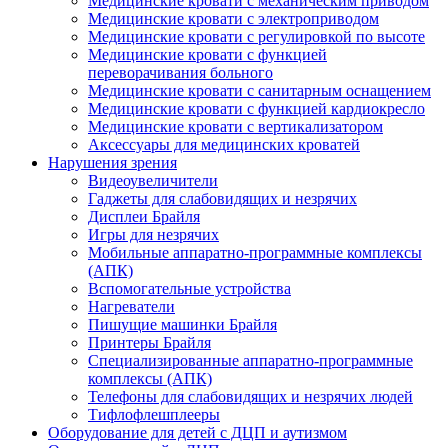
Медицинские кровати с механическим приводом
Медицинские кровати с электроприводом
Медицинские кровати с регулировкой по высоте
Медицинские кровати с функцией
переворачивания больного
Медицинские кровати с санитарным оснащением
Медицинские кровати с функцией кардиокресло
Медицинские кровати с вертикализатором
Аксессуары для медицинских кроватей
Нарушения зрения
Видеоувеличители
Гаджеты для слабовидящих и незрячих
Дисплеи Брайля
Игры для незрячих
Мобильные аппаратно-программные комплексы
(АПК)
Вспомогательные устройства
Нагреватели
Пишущие машинки Брайля
Принтеры Брайля
Специализированные аппаратно-программные
комплексы (АПК)
Телефоны для слабовидящих и незрячих людей
Тифлофлешплееры
Оборудование для детей с ДЦП и аутизмом