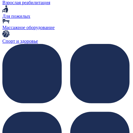
Взрослая реабилитация
Для пожилых
Массажное оборудование
Спорт и здоровье