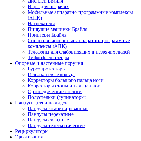
Дисплеи Брайля
Игры для незрячих
Мобильные аппаратно-программные комплексы
(АПК)
Нагреватели
Пишущие машинки Брайля
Принтеры Брайля
Специализированные аппаратно-программные
комплексы (АПК)
Телефоны для слабовидящих и незрячих людей
Тифлофлешплееры
Опорные и настенные поручни
Бурсопротекторы
Геле-тканевые кольца
Корректоры большого пальца ноги
Корректоры стопы и пальцев ног
Ортопедические стельки
Полустельки (супинаторы)
Пандусы для инвалидов
Пандусы комбинированные
Пандусы перекатные
Пандусы складные
Пандусы телескопические
Рециркуляторы
Эрготерапия