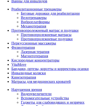
Ванны для инвалидов
Реабилитационные тренажеры
Беговые дорожки для реабилитации
Велотренажеры
Виброплатформы
Механотерапия
Противопролежневый матрас и подушки
Противопролежневые матрасы
Противопролежневые подушки
Перкуссионные массажеры
Физиотерапия
Лазерная терапия
Магнитотерапия
Кислородные концентраторы
VitaMove
Бандажи, ортезы, корсеты и корректоры осанки
Инвалидные коляски
Кинезотерапия
Матрасы для медицинских кроватей
Нарушения зрения
Видеоувеличители
Вспомогательные устройства
Гаджеты для слабовидящих и незрячих