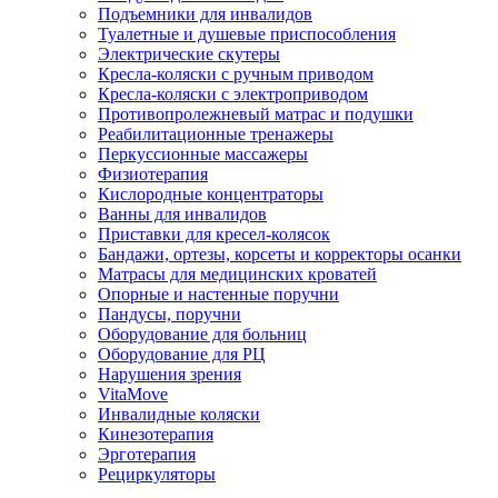
Подъемники для инвалидов
Туалетные и душевые приспособления
Электрические скутеры
Кресла-коляски с ручным приводом
Кресла-коляски с электроприводом
Противопролежневый матрас и подушки
Реабилитационные тренажеры
Перкуссионные массажеры
Физиотерапия
Кислородные концентраторы
Ванны для инвалидов
Приставки для кресел-колясок
Бандажи, ортезы, корсеты и корректоры осанки
Матрасы для медицинских кроватей
Опорные и настенные поручни
Пандусы, поручни
Оборудование для больниц
Оборудование для РЦ
Нарушения зрения
VitaMove
Инвалидные коляски
Кинезотерапия
Эрготерапия
Рециркуляторы