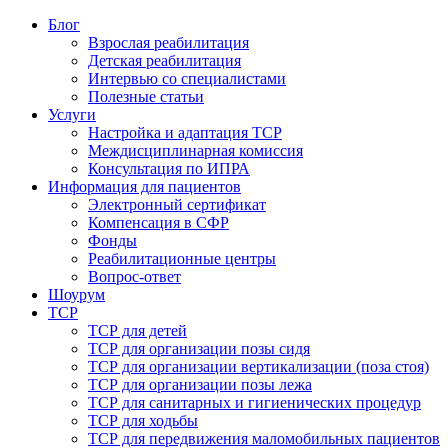
Блог
Взрослая реабилитация
Детская реабилитация
Интервью со специалистами
Полезные статьи
Услуги
Настройка и адаптация ТСР
Междисциплинарная комиссия
Консультация по ИПРА
Информация для пациентов
Электронный сертификат
Компенсация в СФР
Фонды
Реабилитационные центры
Вопрос-ответ
Шоурум
ТСР
ТСР для детей
ТСР для организации позы сидя
ТСР для организации вертикализации (поза стоя)
ТСР для организации позы лежа
ТСР для санитарных и гигиенических процедур
ТСР для ходьбы
ТСР для передвижения маломобильных пациентов