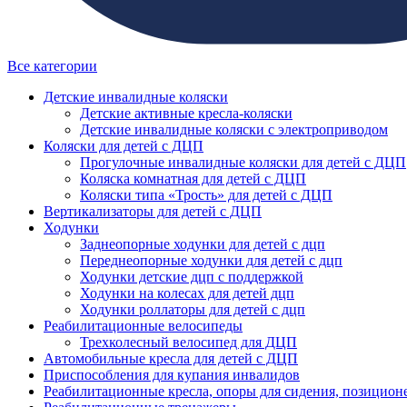
Все категории
Детские инвалидные коляски
Детские активные кресла-коляски
Детские инвалидные коляски с электроприводом
Коляски для детей с ДЦП
Прогулочные инвалидные коляски для детей с ДЦП
Коляска комнатная для детей с ДЦП
Коляски типа «Трость» для детей с ДЦП
Вертикализаторы для детей с ДЦП
Ходунки
Заднеопорные ходунки для детей с дцп
Переднеопорные ходунки для детей с дцп
Ходунки детские дцп с поддержкой
Ходунки на колесах для детей дцп
Ходунки роллаторы для детей с дцп
Реабилитационные велосипеды
Трехколесный велосипед для ДЦП
Автомобильные кресла для детей с ДЦП
Приспособления для купания инвалидов
Реабилитационные кресла, опоры для сидения, позицион