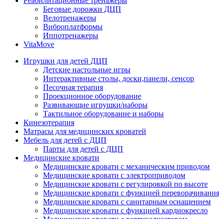
Реабилитационные тренажеры
Беговые дорожки ДЦП
Велотренажеры
Виброплатформы
Иппотренажеры
VitaMove
Игрушки для детей ДЦП
Детские настольные игры
Интерактивные столы, доски,панели, сенсор
Песочная терапия
Проекционное оборудование
Развивающие игрушки/наборы
Тактильное оборудование и наборы
Кинезотерапия
Матрасы для медицинских кроватей
Мебель для детей с ДЦП
Парты для детей с ДЦП
Медицинские кровати
Медицинские кровати с механическим приводом
Медицинские кровати с электроприводом
Медицинские кровати с регулировкой по высоте
Медицинские кровати с функцией переворачивания
Медицинские кровати с санитарным оснащением
Медицинские кровати с функцией кардиокресло