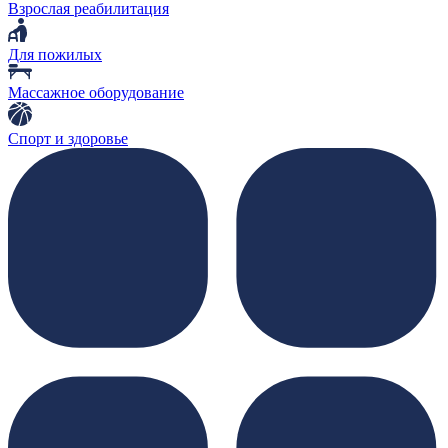
Взрослая реабилитация
Для пожилых
Массажное оборудование
Спорт и здоровье