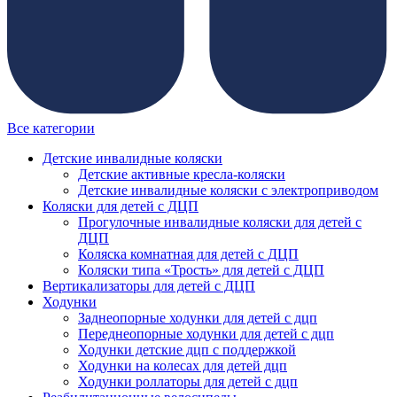
Все категории
Детские инвалидные коляски
Детские активные кресла-коляски
Детские инвалидные коляски с электроприводом
Коляски для детей с ДЦП
Прогулочные инвалидные коляски для детей с
ДЦП
Коляска комнатная для детей с ДЦП
Коляски типа «Трость» для детей с ДЦП
Вертикализаторы для детей с ДЦП
Ходунки
Заднеопорные ходунки для детей с дцп
Переднеопорные ходунки для детей с дцп
Ходунки детские дцп с поддержкой
Ходунки на колесах для детей дцп
Ходунки роллаторы для детей с дцп