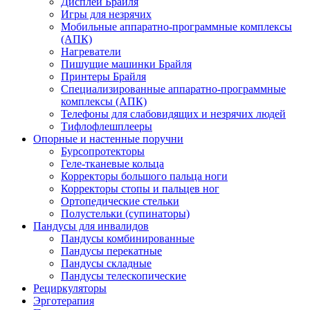
Дисплеи Брайля
Игры для незрячих
Мобильные аппаратно-программные комплексы
(АПК)
Нагреватели
Пишущие машинки Брайля
Принтеры Брайля
Специализированные аппаратно-программные
комплексы (АПК)
Телефоны для слабовидящих и незрячих людей
Тифлофлешплееры
Опорные и настенные поручни
Бурсопротекторы
Геле-тканевые кольца
Корректоры большого пальца ноги
Корректоры стопы и пальцев ног
Ортопедические стельки
Полустельки (супинаторы)
Пандусы для инвалидов
Пандусы комбинированные
Пандусы перекатные
Пандусы складные
Пандусы телескопические
Рециркуляторы
Эрготерапия