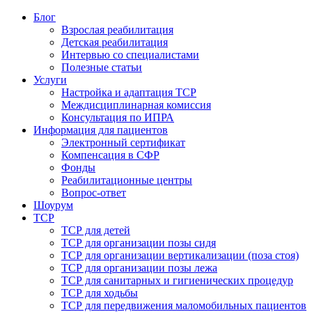
Блог
Взрослая реабилитация
Детская реабилитация
Интервью со специалистами
Полезные статьи
Услуги
Настройка и адаптация ТСР
Междисциплинарная комиссия
Консультация по ИПРА
Информация для пациентов
Электронный сертификат
Компенсация в СФР
Фонды
Реабилитационные центры
Вопрос-ответ
Шоурум
ТСР
ТСР для детей
ТСР для организации позы сидя
ТСР для организации вертикализации (поза стоя)
ТСР для организации позы лежа
ТСР для санитарных и гигиенических процедур
ТСР для ходьбы
ТСР для передвижения маломобильных пациентов