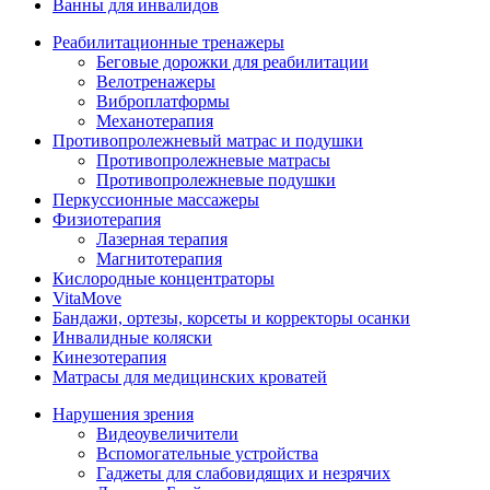
Ванны для инвалидов
Реабилитационные тренажеры
Беговые дорожки для реабилитации
Велотренажеры
Виброплатформы
Механотерапия
Противопролежневый матрас и подушки
Противопролежневые матрасы
Противопролежневые подушки
Перкуссионные массажеры
Физиотерапия
Лазерная терапия
Магнитотерапия
Кислородные концентраторы
VitaMove
Бандажи, ортезы, корсеты и корректоры осанки
Инвалидные коляски
Кинезотерапия
Матрасы для медицинских кроватей
Нарушения зрения
Видеоувеличители
Вспомогательные устройства
Гаджеты для слабовидящих и незрячих