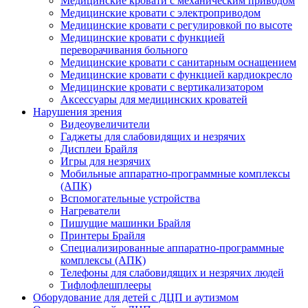
Медицинские кровати с механическим приводом
Медицинские кровати с электроприводом
Медицинские кровати с регулировкой по высоте
Медицинские кровати с функцией
переворачивания больного
Медицинские кровати с санитарным оснащением
Медицинские кровати с функцией кардиокресло
Медицинские кровати с вертикализатором
Аксессуары для медицинских кроватей
Нарушения зрения
Видеоувеличители
Гаджеты для слабовидящих и незрячих
Дисплеи Брайля
Игры для незрячих
Мобильные аппаратно-программные комплексы
(АПК)
Вспомогательные устройства
Нагреватели
Пишущие машинки Брайля
Принтеры Брайля
Специализированные аппаратно-программные
комплексы (АПК)
Телефоны для слабовидящих и незрячих людей
Тифлофлешплееры
Оборудование для детей с ДЦП и аутизмом