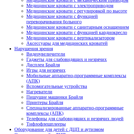
Медицинские кровати с механическим приводом
Медицинские кровати с электроприводом
Медицинские кровати с регулировкой по высоте
Медицинские кровати с функцией
переворачивания больного
Медицинские кровати с санитарным оснащением
Медицинские кровати с функцией кардиокресло
Медицинские кровати с вертикализатором
Аксессуары для медицинских кроватей
Нарушения зрения
Видеоувеличители
Гаджеты для слабовидящих и незрячих
Дисплеи Брайля
Игры для незрячих
Мобильные аппаратно-программные комплексы
(АПК)
Вспомогательные устройства
Нагреватели
Пишущие машинки Брайля
Принтеры Брайля
Специализированные аппаратно-программные
комплексы (АПК)
Телефоны для слабовидящих и незрячих людей
Тифлофлешплееры
Оборудование для детей с ДЦП и аутизмом