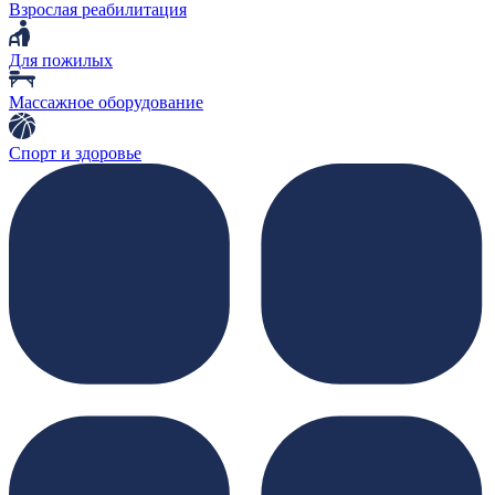
Взрослая реабилитация
Для пожилых
Массажное оборудование
Спорт и здоровье