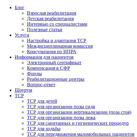
Блог
Взрослая реабилитация
Детская реабилитация
Интервью со специалистами
Полезные статьи
Услуги
Настройка и адаптация ТСР
Междисциплинарная комиссия
Консультация по ИПРА
Информация для пациентов
Электронный сертификат
Компенсация в СФР
Фонды
Реабилитационные центры
Вопрос-ответ
Шоурум
ТСР
ТСР для детей
ТСР для организации позы сидя
ТСР для организации вертикализации (поза стоя)
ТСР для организации позы лежа
ТСР для санитарных и гигиенических процедур
ТСР для ходьбы
ТСР для передвижения маломобильных пациентов