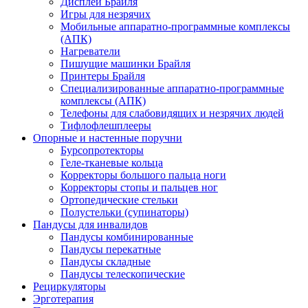
Дисплеи Брайля
Игры для незрячих
Мобильные аппаратно-программные комплексы
(АПК)
Нагреватели
Пишущие машинки Брайля
Принтеры Брайля
Специализированные аппаратно-программные
комплексы (АПК)
Телефоны для слабовидящих и незрячих людей
Тифлофлешплееры
Опорные и настенные поручни
Бурсопротекторы
Геле-тканевые кольца
Корректоры большого пальца ноги
Корректоры стопы и пальцев ног
Ортопедические стельки
Полустельки (супинаторы)
Пандусы для инвалидов
Пандусы комбинированные
Пандусы перекатные
Пандусы складные
Пандусы телескопические
Рециркуляторы
Эрготерапия