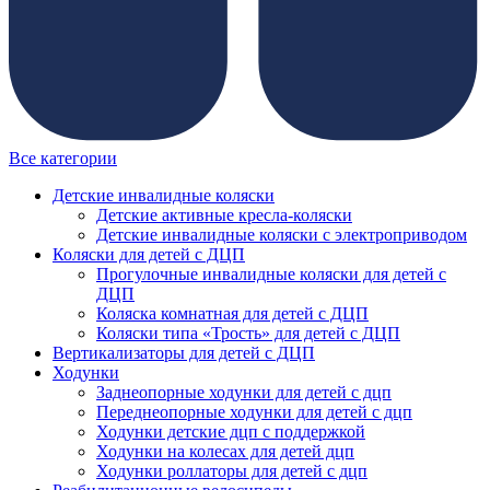
Все категории
Детские инвалидные коляски
Детские активные кресла-коляски
Детские инвалидные коляски с электроприводом
Коляски для детей с ДЦП
Прогулочные инвалидные коляски для детей с
ДЦП
Коляска комнатная для детей с ДЦП
Коляски типа «Трость» для детей с ДЦП
Вертикализаторы для детей с ДЦП
Ходунки
Заднеопорные ходунки для детей с дцп
Переднеопорные ходунки для детей с дцп
Ходунки детские дцп с поддержкой
Ходунки на колесах для детей дцп
Ходунки роллаторы для детей с дцп