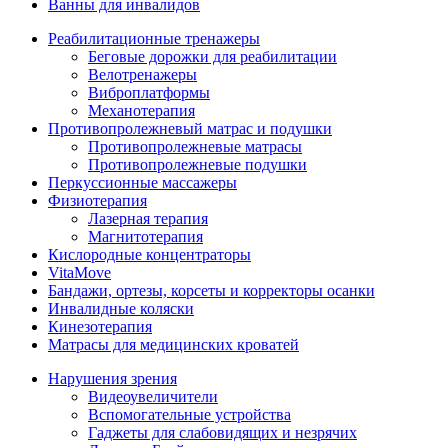
Ванны для инвалидов
Реабилитационные тренажеры
Беговые дорожки для реабилитации
Велотренажеры
Виброплатформы
Механотерапия
Противопролежневый матрас и подушки
Противопролежневые матрасы
Противопролежневые подушки
Перкуссионные массажеры
Физиотерапия
Лазерная терапия
Магнитотерапия
Кислородные концентраторы
VitaMove
Бандажи, ортезы, корсеты и корректоры осанки
Инвалидные коляски
Кинезотерапия
Матрасы для медицинских кроватей
Нарушения зрения
Видеоувеличители
Вспомогательные устройства
Гаджеты для слабовидящих и незрячих