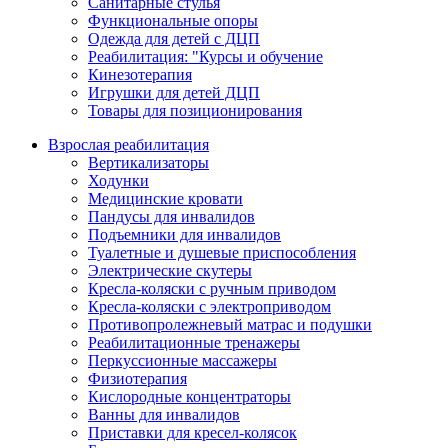
Санитарные стулья
Функциональные опоры
Одежда для детей с ДЦП
Реабилитация: "Курсы и обучение
Кинезотерапия
Игрушки для детей ДЦП
Товары для позиционирования
Взрослая реабилитация
Вертикализаторы
Ходунки
Медицинские кровати
Пандусы для инвалидов
Подъемники для инвалидов
Туалетные и душевые приспособления
Электрические скутеры
Кресла-коляски с ручным приводом
Кресла-коляски с электроприводом
Противопролежневый матрас и подушки
Реабилитационные тренажеры
Перкуссионные массажеры
Физиотерапия
Кислородные концентраторы
Ванны для инвалидов
Приставки для кресел-колясок