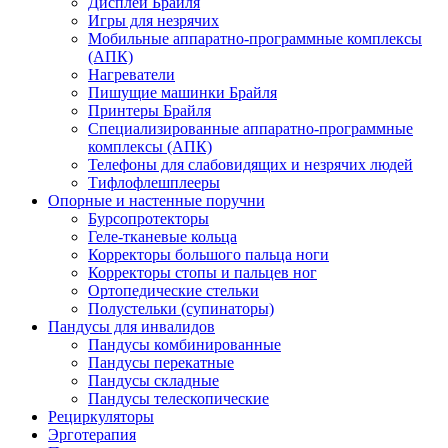
Дисплеи Брайля
Игры для незрячих
Мобильные аппаратно-программные комплексы
(АПК)
Нагреватели
Пишущие машинки Брайля
Принтеры Брайля
Специализированные аппаратно-программные
комплексы (АПК)
Телефоны для слабовидящих и незрячих людей
Тифлофлешплееры
Опорные и настенные поручни
Бурсопротекторы
Геле-тканевые кольца
Корректоры большого пальца ноги
Корректоры стопы и пальцев ног
Ортопедические стельки
Полустельки (супинаторы)
Пандусы для инвалидов
Пандусы комбинированные
Пандусы перекатные
Пандусы складные
Пандусы телескопические
Рециркуляторы
Эрготерапия