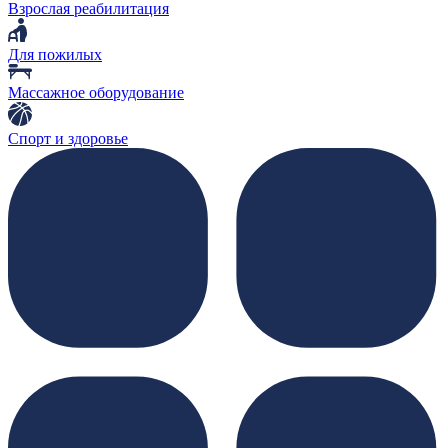
Взрослая реабилитация
Для пожилых
Массажное оборудование
Спорт и здоровье