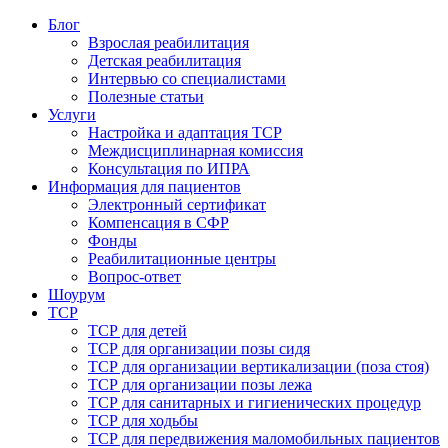
Блог
Взрослая реабилитация
Детская реабилитация
Интервью со специалистами
Полезные статьи
Услуги
Настройка и адаптация ТСР
Междисциплинарная комиссия
Консультация по ИПРА
Информация для пациентов
Электронный сертификат
Компенсация в СФР
Фонды
Реабилитационные центры
Вопрос-ответ
Шоурум
ТСР
ТСР для детей
ТСР для организации позы сидя
ТСР для организации вертикализации (поза стоя)
ТСР для организации позы лежа
ТСР для санитарных и гигиенических процедур
ТСР для ходьбы
ТСР для передвижения маломобильных пациентов