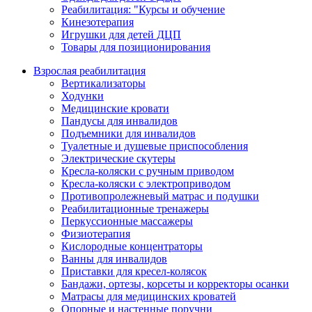
Реабилитация: "Курсы и обучение
Кинезотерапия
Игрушки для детей ДЦП
Товары для позиционирования
Взрослая реабилитация
Вертикализаторы
Ходунки
Медицинские кровати
Пандусы для инвалидов
Подъемники для инвалидов
Туалетные и душевые приспособления
Электрические скутеры
Кресла-коляски с ручным приводом
Кресла-коляски с электроприводом
Противопролежневый матрас и подушки
Реабилитационные тренажеры
Перкуссионные массажеры
Физиотерапия
Кислородные концентраторы
Ванны для инвалидов
Приставки для кресел-колясок
Бандажи, ортезы, корсеты и корректоры осанки
Матрасы для медицинских кроватей
Опорные и настенные поручни