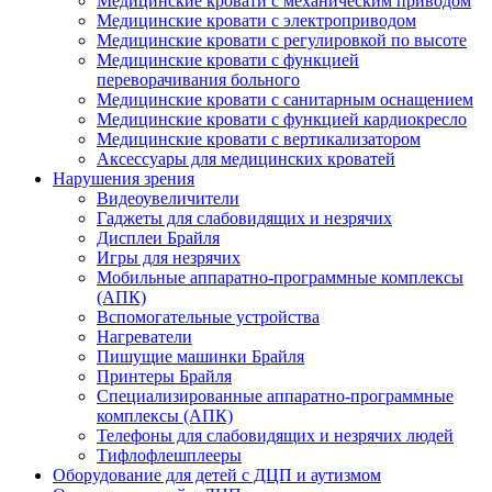
Медицинские кровати с механическим приводом
Медицинские кровати с электроприводом
Медицинские кровати с регулировкой по высоте
Медицинские кровати с функцией
переворачивания больного
Медицинские кровати с санитарным оснащением
Медицинские кровати с функцией кардиокресло
Медицинские кровати с вертикализатором
Аксессуары для медицинских кроватей
Нарушения зрения
Видеоувеличители
Гаджеты для слабовидящих и незрячих
Дисплеи Брайля
Игры для незрячих
Мобильные аппаратно-программные комплексы
(АПК)
Вспомогательные устройства
Нагреватели
Пишущие машинки Брайля
Принтеры Брайля
Специализированные аппаратно-программные
комплексы (АПК)
Телефоны для слабовидящих и незрячих людей
Тифлофлешплееры
Оборудование для детей с ДЦП и аутизмом