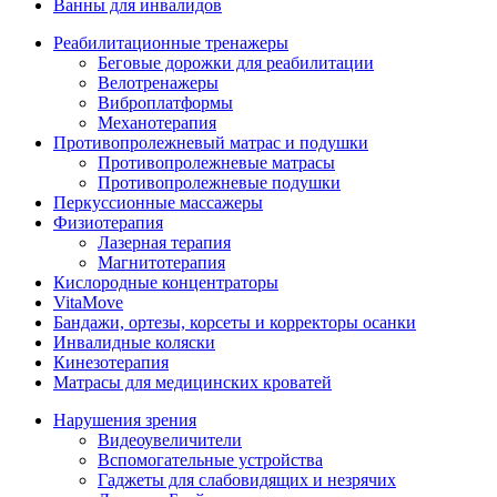
Ванны для инвалидов
Реабилитационные тренажеры
Беговые дорожки для реабилитации
Велотренажеры
Виброплатформы
Механотерапия
Противопролежневый матрас и подушки
Противопролежневые матрасы
Противопролежневые подушки
Перкуссионные массажеры
Физиотерапия
Лазерная терапия
Магнитотерапия
Кислородные концентраторы
VitaMove
Бандажи, ортезы, корсеты и корректоры осанки
Инвалидные коляски
Кинезотерапия
Матрасы для медицинских кроватей
Нарушения зрения
Видеоувеличители
Вспомогательные устройства
Гаджеты для слабовидящих и незрячих