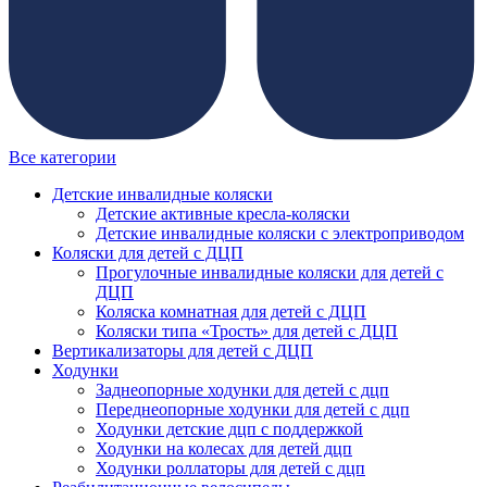
Все категории
Детские инвалидные коляски
Детские активные кресла-коляски
Детские инвалидные коляски с электроприводом
Коляски для детей с ДЦП
Прогулочные инвалидные коляски для детей с
ДЦП
Коляска комнатная для детей с ДЦП
Коляски типа «Трость» для детей с ДЦП
Вертикализаторы для детей с ДЦП
Ходунки
Заднеопорные ходунки для детей с дцп
Переднеопорные ходунки для детей с дцп
Ходунки детские дцп с поддержкой
Ходунки на колесах для детей дцп
Ходунки роллаторы для детей с дцп