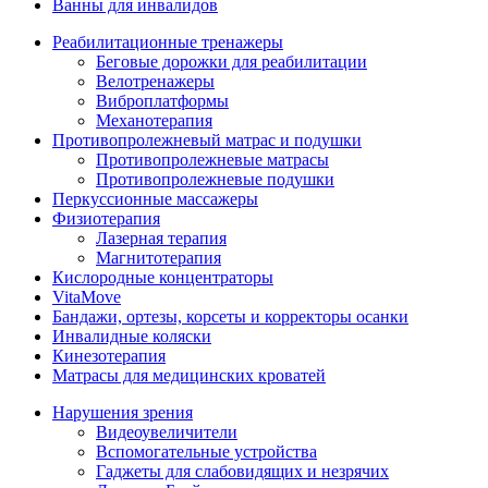
Ванны для инвалидов
Реабилитационные тренажеры
Беговые дорожки для реабилитации
Велотренажеры
Виброплатформы
Механотерапия
Противопролежневый матрас и подушки
Противопролежневые матрасы
Противопролежневые подушки
Перкуссионные массажеры
Физиотерапия
Лазерная терапия
Магнитотерапия
Кислородные концентраторы
VitaMove
Бандажи, ортезы, корсеты и корректоры осанки
Инвалидные коляски
Кинезотерапия
Матрасы для медицинских кроватей
Нарушения зрения
Видеоувеличители
Вспомогательные устройства
Гаджеты для слабовидящих и незрячих