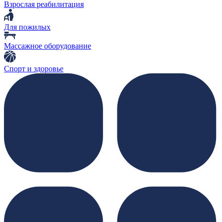
Взрослая реабилитация
Для пожилых
Массажное оборудование
Спорт и здоровье