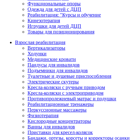
Функциональные опоры
Одежда для детей с ДЦП
Реабилитация: "Курсы и обучение
Кинезотерапия
Игрушки для детей ДЦП
Товары для позиционирования
Взрослая реабилитация
Вертикализаторы
Ходунки
Медицинские кровати
Пандусы для инвалидов
Подъемники для инвалидов
Туалетные и душевые приспособления
Электрические скутеры
Кресла-коляски с ручным приводом
Кресла-коляски с электроприводом
Противопролежневый матрас и подушки
Реабилитационные тренажеры
Перкуссионные массажеры
Физиотерапия
Кислородные концентраторы
Ванны для инвалидов
Приставки для кресел-колясок
Бандажи, ортезы, корсеты и корректоры осанки