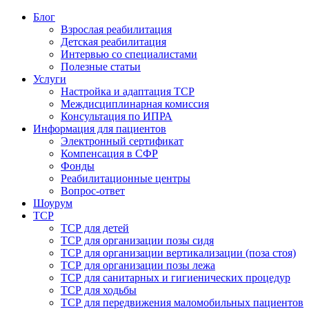
Блог
Взрослая реабилитация
Детская реабилитация
Интервью со специалистами
Полезные статьи
Услуги
Настройка и адаптация ТСР
Междисциплинарная комиссия
Консультация по ИПРА
Информация для пациентов
Электронный сертификат
Компенсация в СФР
Фонды
Реабилитационные центры
Вопрос-ответ
Шоурум
ТСР
ТСР для детей
ТСР для организации позы сидя
ТСР для организации вертикализации (поза стоя)
ТСР для организации позы лежа
ТСР для санитарных и гигиенических процедур
ТСР для ходьбы
ТСР для передвижения маломобильных пациентов