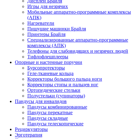
Дисплеи Брайля
Игры для незрячих
Мобильные аппаратно-программные комплексы
(АПК)
Нагреватели
Пишущие машинки Брайля
Принтеры Брайля
Специализированные аппаратно-программные
комплексы (АПК)
Телефоны для слабовидящих и незрячих людей
Тифлофлешплееры
Опорные и настенные поручни
Бурсопротекторы
Геле-тканевые кольца
Корректоры большого пальца ноги
Корректоры стопы и пальцев ног
Ортопедические стельки
Полустельки (супинаторы)
Пандусы для инвалидов
Пандусы комбинированные
Пандусы перекатные
Пандусы складные
Пандусы телескопические
Рециркуляторы
Эрготерапия