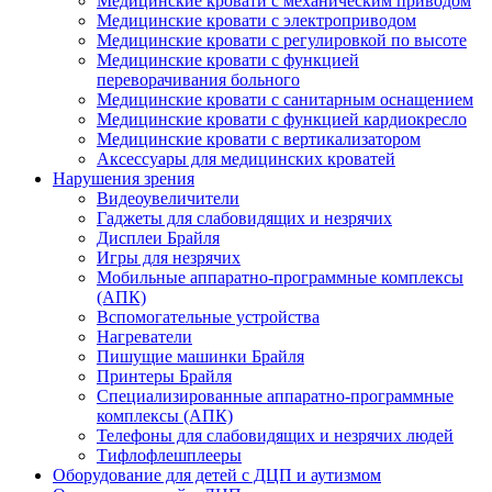
Медицинские кровати с механическим приводом
Медицинские кровати с электроприводом
Медицинские кровати с регулировкой по высоте
Медицинские кровати с функцией
переворачивания больного
Медицинские кровати с санитарным оснащением
Медицинские кровати с функцией кардиокресло
Медицинские кровати с вертикализатором
Аксессуары для медицинских кроватей
Нарушения зрения
Видеоувеличители
Гаджеты для слабовидящих и незрячих
Дисплеи Брайля
Игры для незрячих
Мобильные аппаратно-программные комплексы
(АПК)
Вспомогательные устройства
Нагреватели
Пишущие машинки Брайля
Принтеры Брайля
Специализированные аппаратно-программные
комплексы (АПК)
Телефоны для слабовидящих и незрячих людей
Тифлофлешплееры
Оборудование для детей с ДЦП и аутизмом