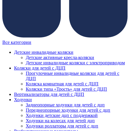
Все категории
Детские инвалидные коляски
Детские активные кресла-коляски
Детские инвалидные коляски с электроприводом
Коляски для детей с ДЦП
Прогулочные инвалидные коляски для детей с
ДЦП
Коляска комнатная для детей с ДЦП
Коляски типа «Трость» для детей с ДЦП
Вертикализаторы для детей с ДЦП
Ходунки
Заднеопорные ходунки для детей с дцп
Переднеопорные ходунки для детей с дцп
Ходунки детские дцп с поддержкой
Ходунки на колесах для детей дцп
Ходунки роллаторы для детей с дцп