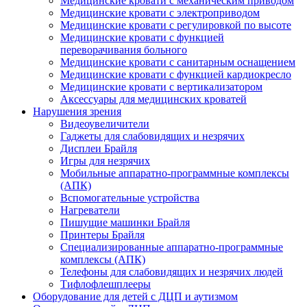
Медицинские кровати с механическим приводом
Медицинские кровати с электроприводом
Медицинские кровати с регулировкой по высоте
Медицинские кровати с функцией
переворачивания больного
Медицинские кровати с санитарным оснащением
Медицинские кровати с функцией кардиокресло
Медицинские кровати с вертикализатором
Аксессуары для медицинских кроватей
Нарушения зрения
Видеоувеличители
Гаджеты для слабовидящих и незрячих
Дисплеи Брайля
Игры для незрячих
Мобильные аппаратно-программные комплексы
(АПК)
Вспомогательные устройства
Нагреватели
Пишущие машинки Брайля
Принтеры Брайля
Специализированные аппаратно-программные
комплексы (АПК)
Телефоны для слабовидящих и незрячих людей
Тифлофлешплееры
Оборудование для детей с ДЦП и аутизмом