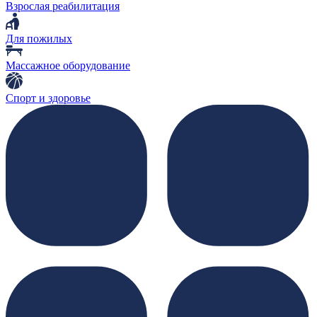
Взрослая реабилитация
Для пожилых
Массажное оборудование
Спорт и здоровье