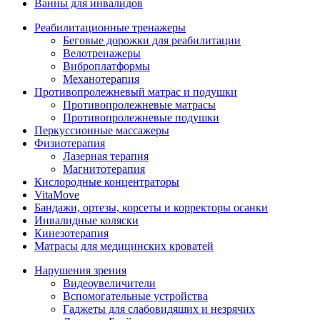
Ванны для инвалидов
Реабилитационные тренажеры
Беговые дорожки для реабилитации
Велотренажеры
Виброплатформы
Механотерапия
Противопролежневый матрас и подушки
Противопролежневые матрасы
Противопролежневые подушки
Перкуссионные массажеры
Физиотерапия
Лазерная терапия
Магнитотерапия
Кислородные концентраторы
VitaMove
Бандажи, ортезы, корсеты и корректоры осанки
Инвалидные коляски
Кинезотерапия
Матрасы для медицинских кроватей
Нарушения зрения
Видеоувеличители
Вспомогательные устройства
Гаджеты для слабовидящих и незрячих