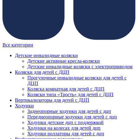
Все категории
Детские инвалидные коляски
Детские активные кресла-коляски
Детские инвалидные коляски с электроприводом
Коляски для детей с ДЦП
Прогулочные инвалидные коляски для детей с
ДЦП
Коляска комнатная для детей с ДЦП
Коляски типа «Трость» для детей с ДЦП
Вертикализаторы для детей с ДЦП
Ходунки
Заднеопорные ходунки для детей с дцп
Переднеопорные ходунки для детей с дцп
Ходунки детские дцп с поддержкой
Ходунки на колесах для детей дцп
Ходунки роллаторы для детей с дцп