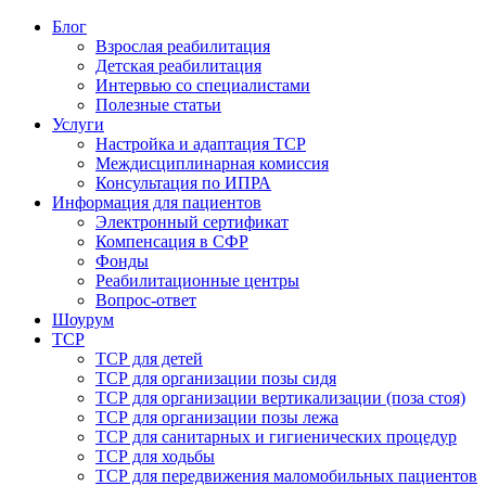
Блог
Взрослая реабилитация
Детская реабилитация
Интервью со специалистами
Полезные статьи
Услуги
Настройка и адаптация ТСР
Междисциплинарная комиссия
Консультация по ИПРА
Информация для пациентов
Электронный сертификат
Компенсация в СФР
Фонды
Реабилитационные центры
Вопрос-ответ
Шоурум
ТСР
ТСР для детей
ТСР для организации позы сидя
ТСР для организации вертикализации (поза стоя)
ТСР для организации позы лежа
ТСР для санитарных и гигиенических процедур
ТСР для ходьбы
ТСР для передвижения маломобильных пациентов