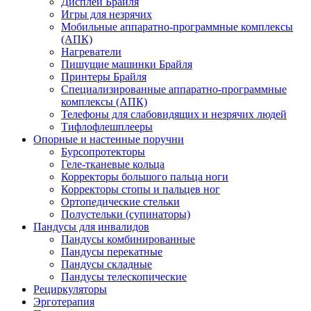
Дисплеи Брайля
Игры для незрячих
Мобильные аппаратно-программные комплексы
(АПК)
Нагреватели
Пишущие машинки Брайля
Принтеры Брайля
Специализированные аппаратно-программные
комплексы (АПК)
Телефоны для слабовидящих и незрячих людей
Тифлофлешплееры
Опорные и настенные поручни
Бурсопротекторы
Геле-тканевые кольца
Корректоры большого пальца ноги
Корректоры стопы и пальцев ног
Ортопедические стельки
Полустельки (супинаторы)
Пандусы для инвалидов
Пандусы комбинированные
Пандусы перекатные
Пандусы складные
Пандусы телескопические
Рециркуляторы
Эрготерапия