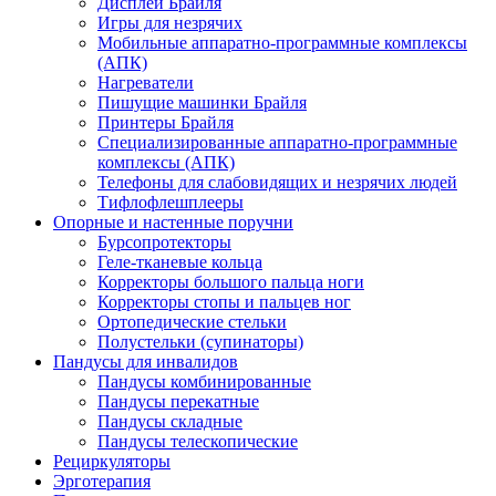
Дисплеи Брайля
Игры для незрячих
Мобильные аппаратно-программные комплексы
(АПК)
Нагреватели
Пишущие машинки Брайля
Принтеры Брайля
Специализированные аппаратно-программные
комплексы (АПК)
Телефоны для слабовидящих и незрячих людей
Тифлофлешплееры
Опорные и настенные поручни
Бурсопротекторы
Геле-тканевые кольца
Корректоры большого пальца ноги
Корректоры стопы и пальцев ног
Ортопедические стельки
Полустельки (супинаторы)
Пандусы для инвалидов
Пандусы комбинированные
Пандусы перекатные
Пандусы складные
Пандусы телескопические
Рециркуляторы
Эрготерапия