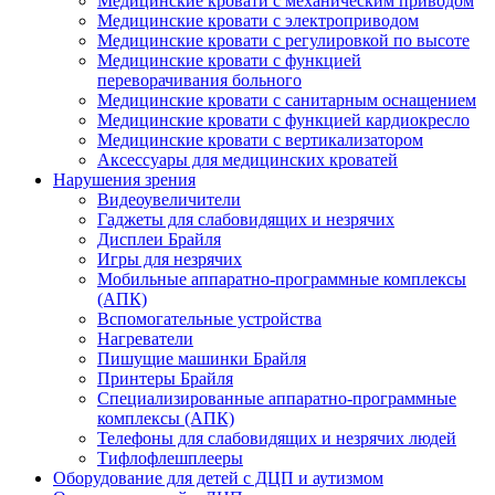
Медицинские кровати с механическим приводом
Медицинские кровати с электроприводом
Медицинские кровати с регулировкой по высоте
Медицинские кровати с функцией
переворачивания больного
Медицинские кровати с санитарным оснащением
Медицинские кровати с функцией кардиокресло
Медицинские кровати с вертикализатором
Аксессуары для медицинских кроватей
Нарушения зрения
Видеоувеличители
Гаджеты для слабовидящих и незрячих
Дисплеи Брайля
Игры для незрячих
Мобильные аппаратно-программные комплексы
(АПК)
Вспомогательные устройства
Нагреватели
Пишущие машинки Брайля
Принтеры Брайля
Специализированные аппаратно-программные
комплексы (АПК)
Телефоны для слабовидящих и незрячих людей
Тифлофлешплееры
Оборудование для детей с ДЦП и аутизмом