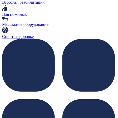
Взрослая реабилитация
Для пожилых
Массажное оборудование
Спорт и здоровье