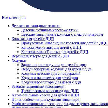
Все категории
Детские инвалидные коляски
Детские активные кресла-коляски
Детские инвалидные коляски с электроприводом
Коляски для детей с ДЦП
Прогулочные инвалидные коляски для детей с ДЦП
Коляска комнатная для детей с ДЦП
Коляски типа «Трость» для детей с ДЦП
Вертикализаторы для детей с ДЦП
Ходунки
Заднеопорные ходунки для детей с дцп
Переднеопорные ходунки для детей с дцп
Ходунки детские дцп с поддержкой
Ходунки на колесах для детей дцп
Ходунки роллаторы для детей с дцп
Реабилитационные велосипеды
Трехколесный велосипед для ДЦП
Автомобильные кресла для детей с ДЦП
Приспособления для купания инвалидов
Реабилитационные кресла, опоры для сидения, позицион