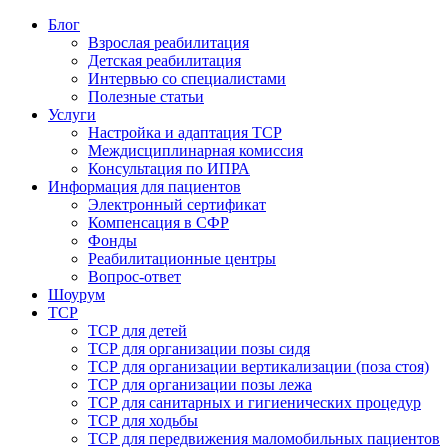
Блог
Взрослая реабилитация
Детская реабилитация
Интервью со специалистами
Полезные статьи
Услуги
Настройка и адаптация ТСР
Междисциплинарная комиссия
Консультация по ИПРА
Информация для пациентов
Электронный сертификат
Компенсация в СФР
Фонды
Реабилитационные центры
Вопрос-ответ
Шоурум
ТСР
ТСР для детей
ТСР для организации позы сидя
ТСР для организации вертикализации (поза стоя)
ТСР для организации позы лежа
ТСР для санитарных и гигиенических процедур
ТСР для ходьбы
ТСР для передвижения маломобильных пациентов