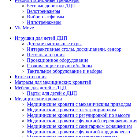
Реабилитационные тренажеры
Беговые дорожки ДЦП
Велотренажеры
Виброплатформы
Иппотренажеры
VitaMove
Игрушки для детей ДЦП
Детские настольные игры
Интерактивные столы, доски,панели, сенсор
Песочная терапия
Проекционное оборудование
Развивающие игрушки/наборы
Тактильное оборудование и наборы
Кинезотерапия
Матрасы для медицинских кроватей
Мебель для детей с ДЦП
Парты для детей с ДЦП
Медицинские кровати
Медицинские кровати с механическим приводом
Медицинские кровати с электроприводом
Медицинские кровати с регулировкой по высоте
Медицинские кровати с функцией переворачивания
Медицинские кровати с санитарным оснащением
Медицинские кровати с функцией кардиокресло