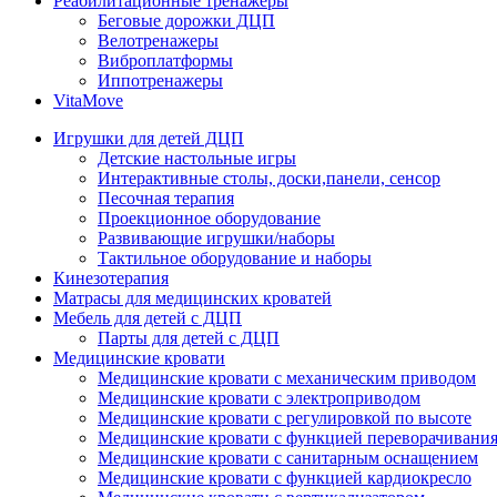
Реабилитационные тренажеры
Беговые дорожки ДЦП
Велотренажеры
Виброплатформы
Иппотренажеры
VitaMove
Игрушки для детей ДЦП
Детские настольные игры
Интерактивные столы, доски,панели, сенсор
Песочная терапия
Проекционное оборудование
Развивающие игрушки/наборы
Тактильное оборудование и наборы
Кинезотерапия
Матрасы для медицинских кроватей
Мебель для детей с ДЦП
Парты для детей с ДЦП
Медицинские кровати
Медицинские кровати с механическим приводом
Медицинские кровати с электроприводом
Медицинские кровати с регулировкой по высоте
Медицинские кровати с функцией переворачивания
Медицинские кровати с санитарным оснащением
Медицинские кровати с функцией кардиокресло