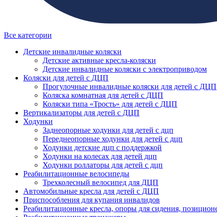
Все категории
Детские инвалидные коляски
Детские активные кресла-коляски
Детские инвалидные коляски с электроприводом
Коляски для детей с ДЦП
Прогулочные инвалидные коляски для детей с ДЦП
Коляска комнатная для детей с ДЦП
Коляски типа «Трость» для детей с ДЦП
Вертикализаторы для детей с ДЦП
Ходунки
Заднеопорные ходунки для детей с дцп
Переднеопорные ходунки для детей с дцп
Ходунки детские дцп с поддержкой
Ходунки на колесах для детей дцп
Ходунки роллаторы для детей с дцп
Реабилитационные велосипеды
Трехколесный велосипед для ДЦП
Автомобильные кресла для детей с ДЦП
Приспособления для купания инвалидов
Реабилитационные кресла, опоры для сидения, позицион