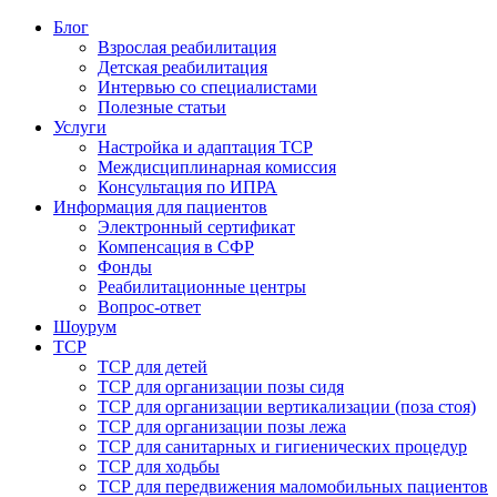
Блог
Взрослая реабилитация
Детская реабилитация
Интервью со специалистами
Полезные статьи
Услуги
Настройка и адаптация ТСР
Междисциплинарная комиссия
Консультация по ИПРА
Информация для пациентов
Электронный сертификат
Компенсация в СФР
Фонды
Реабилитационные центры
Вопрос-ответ
Шоурум
ТСР
ТСР для детей
ТСР для организации позы сидя
ТСР для организации вертикализации (поза стоя)
ТСР для организации позы лежа
ТСР для санитарных и гигиенических процедур
ТСР для ходьбы
ТСР для передвижения маломобильных пациентов