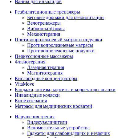
Ванны для инвалидов
Реабилитационные тренажеры
Беговые дорожки для реабилитации
Велотренажеры
Виброплатформы
Механотерапия
Противопролежневый матрас и подушки
Противопролежневые матрасы
Противопролежневые подушки
Перкуссионные массажеры
Физиотерапия
Лазерная терапия
Магнитотерапия
Кислородные концентраторы
VitaMove
Бандажи, ортезы, корсеты и корректоры осанки
Инвалидные коляски
Кинезотерапия
Матрасы для медицинских кроватей
Нарушения зрения
Видеоувеличители
Вспомогательные устройства
Гаджеты для слабовидящих и незрячих