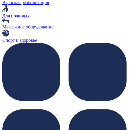
Взрослая реабилитация
Для пожилых
Массажное оборудование
Спорт и здоровье