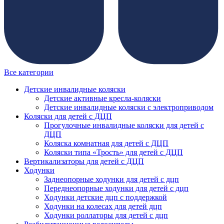
Все категории
Детские инвалидные коляски
Детские активные кресла-коляски
Детские инвалидные коляски с электроприводом
Коляски для детей с ДЦП
Прогулочные инвалидные коляски для детей с
ДЦП
Коляска комнатная для детей с ДЦП
Коляски типа «Трость» для детей с ДЦП
Вертикализаторы для детей с ДЦП
Ходунки
Заднеопорные ходунки для детей с дцп
Переднеопорные ходунки для детей с дцп
Ходунки детские дцп с поддержкой
Ходунки на колесах для детей дцп
Ходунки роллаторы для детей с дцп