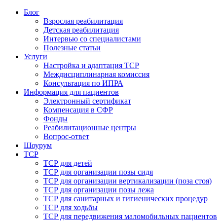
Блог
Взрослая реабилитация
Детская реабилитация
Интервью со специалистами
Полезные статьи
Услуги
Настройка и адаптация ТСР
Междисциплинарная комиссия
Консультация по ИПРА
Информация для пациентов
Электронный сертификат
Компенсация в СФР
Фонды
Реабилитационные центры
Вопрос-ответ
Шоурум
ТСР
ТСР для детей
ТСР для организации позы сидя
ТСР для организации вертикализации (поза стоя)
ТСР для организации позы лежа
ТСР для санитарных и гигиенических процедур
ТСР для ходьбы
ТСР для передвижения маломобильных пациентов