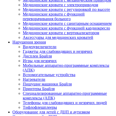
Медицинские кровати с механическим приводом
Медицинские кровати с электроприводом
Медицинские кровати с регулировкой по высоте
Медицинские кровати с функцией
переворачивания больного
Медицинские кровати с санитарным оснащением
Медицинские кровати с функцией кардиокресло
Медицинские кровати с вертикализатором
Аксессуары для медицинских кроватей
Нарушения зрения
Видеоувеличители
Гаджеты для слабовидящих и незрячих
Дисплеи Брайля
Игры для незрячих
Мобильные аппаратно-программные комплексы
(АПК)
Вспомогательные устройства
Нагреватели
Пишущие машинки Брайля
Принтеры Брайля
Специализированные аппаратно-программные
комплексы (АПК)
Телефоны для слабовидящих и незрячих людей
Тифлофлешплееры
Оборудование для детей с ДЦП и аутизмом