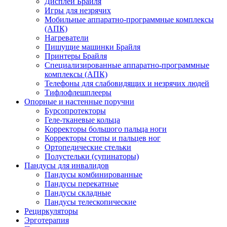
Дисплеи Брайля
Игры для незрячих
Мобильные аппаратно-программные комплексы
(АПК)
Нагреватели
Пишущие машинки Брайля
Принтеры Брайля
Специализированные аппаратно-программные
комплексы (АПК)
Телефоны для слабовидящих и незрячих людей
Тифлофлешплееры
Опорные и настенные поручни
Бурсопротекторы
Геле-тканевые кольца
Корректоры большого пальца ноги
Корректоры стопы и пальцев ног
Ортопедические стельки
Полустельки (супинаторы)
Пандусы для инвалидов
Пандусы комбинированные
Пандусы перекатные
Пандусы складные
Пандусы телескопические
Рециркуляторы
Эрготерапия