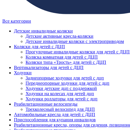
Все категории
Детские инвалидные коляски
Детские активные кресла-коляски
Детские инвалидные коляски с электроприводом
Коляски для детей с ДЦП
Прогулочные инвалидные коляски для детей с ДЦП
Коляска комнатная для детей с ДЦП
Коляски типа «Трость» для детей с ДЦП
Вертикализаторы для детей с ДЦП
Ходунки
Заднеопорные ходунки для детей с дцп
Переднеопорные ходунки для детей с дцп
Ходунки детские дцп с поддержкой
Ходунки на колесах для детей дцп
Ходунки роллаторы для детей с дцп
Реабилитационные велосипеды
Трехколесный велосипед для ДЦП
Автомобильные кресла для детей с ДЦП
Приспособления для купания инвалидов
Реабилитационные кресла, опоры для сидения, позицион