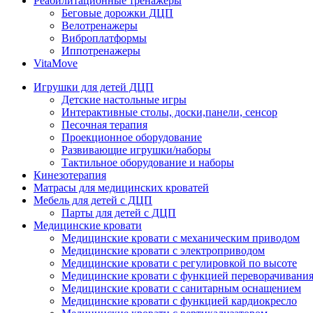
Реабилитационные тренажеры
Беговые дорожки ДЦП
Велотренажеры
Виброплатформы
Иппотренажеры
VitaMove
Игрушки для детей ДЦП
Детские настольные игры
Интерактивные столы, доски,панели, сенсор
Песочная терапия
Проекционное оборудование
Развивающие игрушки/наборы
Тактильное оборудование и наборы
Кинезотерапия
Матрасы для медицинских кроватей
Мебель для детей с ДЦП
Парты для детей с ДЦП
Медицинские кровати
Медицинские кровати с механическим приводом
Медицинские кровати с электроприводом
Медицинские кровати с регулировкой по высоте
Медицинские кровати с функцией переворачивания
Медицинские кровати с санитарным оснащением
Медицинские кровати с функцией кардиокресло