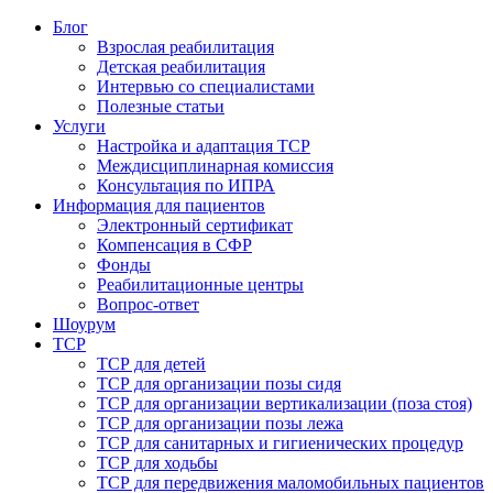
Блог
Взрослая реабилитация
Детская реабилитация
Интервью со специалистами
Полезные статьи
Услуги
Настройка и адаптация ТСР
Междисциплинарная комиссия
Консультация по ИПРА
Информация для пациентов
Электронный сертификат
Компенсация в СФР
Фонды
Реабилитационные центры
Вопрос-ответ
Шоурум
ТСР
ТСР для детей
ТСР для организации позы сидя
ТСР для организации вертикализации (поза стоя)
ТСР для организации позы лежа
ТСР для санитарных и гигиенических процедур
ТСР для ходьбы
ТСР для передвижения маломобильных пациентов