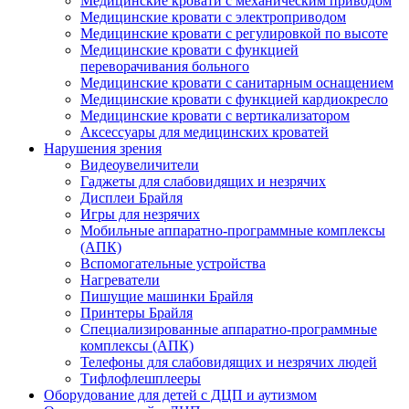
Медицинские кровати с механическим приводом
Медицинские кровати с электроприводом
Медицинские кровати с регулировкой по высоте
Медицинские кровати с функцией
переворачивания больного
Медицинские кровати с санитарным оснащением
Медицинские кровати с функцией кардиокресло
Медицинские кровати с вертикализатором
Аксессуары для медицинских кроватей
Нарушения зрения
Видеоувеличители
Гаджеты для слабовидящих и незрячих
Дисплеи Брайля
Игры для незрячих
Мобильные аппаратно-программные комплексы
(АПК)
Вспомогательные устройства
Нагреватели
Пишущие машинки Брайля
Принтеры Брайля
Специализированные аппаратно-программные
комплексы (АПК)
Телефоны для слабовидящих и незрячих людей
Тифлофлешплееры
Оборудование для детей с ДЦП и аутизмом