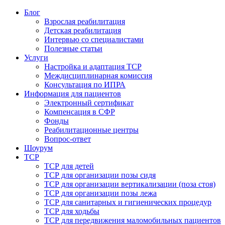
Блог
Взрослая реабилитация
Детская реабилитация
Интервью со специалистами
Полезные статьи
Услуги
Настройка и адаптация ТСР
Междисциплинарная комиссия
Консультация по ИПРА
Информация для пациентов
Электронный сертификат
Компенсация в СФР
Фонды
Реабилитационные центры
Вопрос-ответ
Шоурум
ТСР
ТСР для детей
ТСР для организации позы сидя
ТСР для организации вертикализации (поза стоя)
ТСР для организации позы лежа
ТСР для санитарных и гигиенических процедур
ТСР для ходьбы
ТСР для передвижения маломобильных пациентов