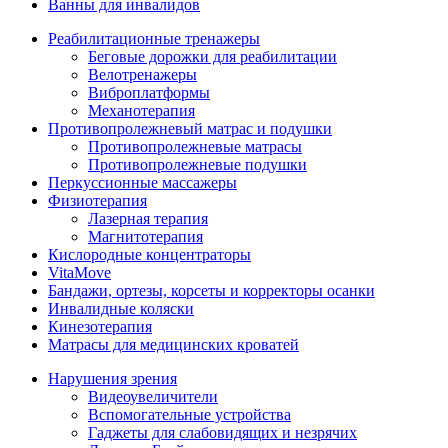
Ванны для инвалидов
Реабилитационные тренажеры
Беговые дорожки для реабилитации
Велотренажеры
Виброплатформы
Механотерапия
Противопролежневый матрас и подушки
Противопролежневые матрасы
Противопролежневые подушки
Перкуссионные массажеры
Физиотерапия
Лазерная терапия
Магнитотерапия
Кислородные концентраторы
VitaMove
Бандажи, ортезы, корсеты и корректоры осанки
Инвалидные коляски
Кинезотерапия
Матрасы для медицинских кроватей
Нарушения зрения
Видеоувеличители
Вспомогательные устройства
Гаджеты для слабовидящих и незрячих