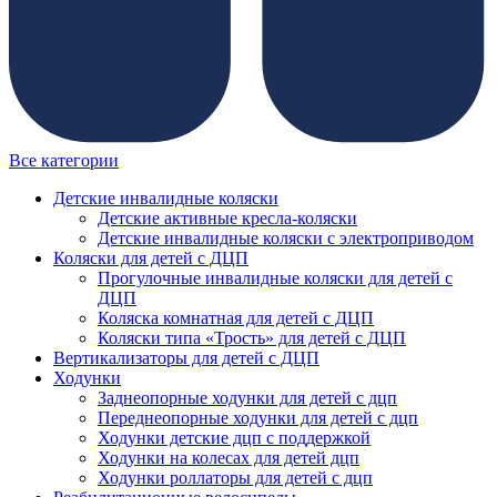
Все категории
Детские инвалидные коляски
Детские активные кресла-коляски
Детские инвалидные коляски с электроприводом
Коляски для детей с ДЦП
Прогулочные инвалидные коляски для детей с
ДЦП
Коляска комнатная для детей с ДЦП
Коляски типа «Трость» для детей с ДЦП
Вертикализаторы для детей с ДЦП
Ходунки
Заднеопорные ходунки для детей с дцп
Переднеопорные ходунки для детей с дцп
Ходунки детские дцп с поддержкой
Ходунки на колесах для детей дцп
Ходунки роллаторы для детей с дцп