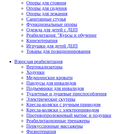
Опоры для стояния
Опоры для сидения
Опоры для лежания
Санитарные стулья
Функциональные опоры
Одежда для детей с ДЦП
Реабилитация: "Курсы и обучение
Кинезотерапия
Игрушки для детей ДЦП
Товары для позиционирования
Взрослая реабилитация
Вертикализаторы
Ходунки
Медицинские кровати
Пандусы для инвалидов
Подъемники для инвалидов
Туалетные и душевые приспособления
Электрические скутеры
Кресла-коляски с ручным приводом
Кресла-коляски с электроприводом
Противопролежневый матрас и подушки
Реабилитационные тренажеры
Перкуссионные массажеры
Физиотерапия