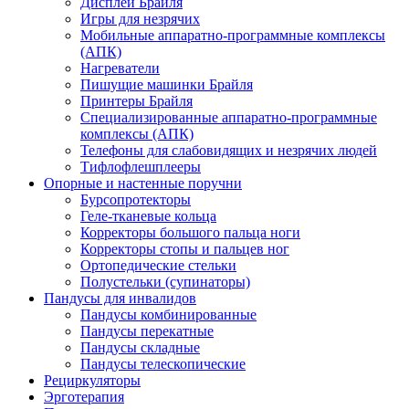
Дисплеи Брайля
Игры для незрячих
Мобильные аппаратно-программные комплексы
(АПК)
Нагреватели
Пишущие машинки Брайля
Принтеры Брайля
Специализированные аппаратно-программные
комплексы (АПК)
Телефоны для слабовидящих и незрячих людей
Тифлофлешплееры
Опорные и настенные поручни
Бурсопротекторы
Геле-тканевые кольца
Корректоры большого пальца ноги
Корректоры стопы и пальцев ног
Ортопедические стельки
Полустельки (супинаторы)
Пандусы для инвалидов
Пандусы комбинированные
Пандусы перекатные
Пандусы складные
Пандусы телескопические
Рециркуляторы
Эрготерапия