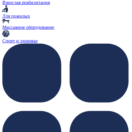
Взрослая реабилитация
Для пожилых
Массажное оборудование
Спорт и здоровье