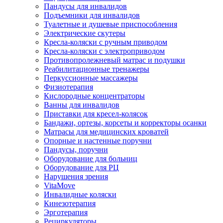
Пандусы для инвалидов
Подъемники для инвалидов
Туалетные и душевые приспособления
Электрические скутеры
Кресла-коляски с ручным приводом
Кресла-коляски с электроприводом
Противопролежневый матрас и подушки
Реабилитационные тренажеры
Перкуссионные массажеры
Физиотерапия
Кислородные концентраторы
Ванны для инвалидов
Приставки для кресел-колясок
Бандажи, ортезы, корсеты и корректоры осанки
Матрасы для медицинских кроватей
Опорные и настенные поручни
Пандусы, поручни
Оборудование для больниц
Оборудование для РЦ
Нарушения зрения
VitaMove
Инвалидные коляски
Кинезотерапия
Эрготерапия
Рециркуляторы