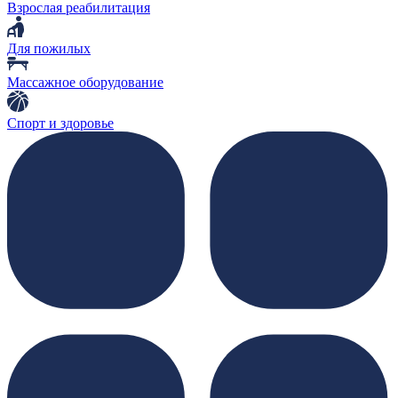
Взрослая реабилитация
Для пожилых
Массажное оборудование
Спорт и здоровье