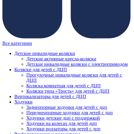
Все категории
Детские инвалидные коляски
Детские активные кресла-коляски
Детские инвалидные коляски с электроприводом
Коляски для детей с ДЦП
Прогулочные инвалидные коляски для детей с
ДЦП
Коляска комнатная для детей с ДЦП
Коляски типа «Трость» для детей с ДЦП
Вертикализаторы для детей с ДЦП
Ходунки
Заднеопорные ходунки для детей с дцп
Переднеопорные ходунки для детей с дцп
Ходунки детские дцп с поддержкой
Ходунки на колесах для детей дцп
Ходунки роллаторы для детей с дцп