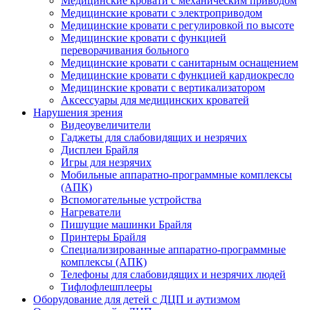
Медицинские кровати с механическим приводом
Медицинские кровати с электроприводом
Медицинские кровати с регулировкой по высоте
Медицинские кровати с функцией
переворачивания больного
Медицинские кровати с санитарным оснащением
Медицинские кровати с функцией кардиокресло
Медицинские кровати с вертикализатором
Аксессуары для медицинских кроватей
Нарушения зрения
Видеоувеличители
Гаджеты для слабовидящих и незрячих
Дисплеи Брайля
Игры для незрячих
Мобильные аппаратно-программные комплексы
(АПК)
Вспомогательные устройства
Нагреватели
Пишущие машинки Брайля
Принтеры Брайля
Специализированные аппаратно-программные
комплексы (АПК)
Телефоны для слабовидящих и незрячих людей
Тифлофлешплееры
Оборудование для детей с ДЦП и аутизмом