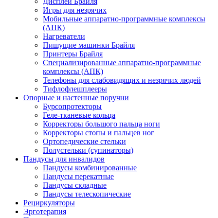
Дисплеи Брайля
Игры для незрячих
Мобильные аппаратно-программные комплексы
(АПК)
Нагреватели
Пишущие машинки Брайля
Принтеры Брайля
Специализированные аппаратно-программные
комплексы (АПК)
Телефоны для слабовидящих и незрячих людей
Тифлофлешплееры
Опорные и настенные поручни
Бурсопротекторы
Геле-тканевые кольца
Корректоры большого пальца ноги
Корректоры стопы и пальцев ног
Ортопедические стельки
Полустельки (супинаторы)
Пандусы для инвалидов
Пандусы комбинированные
Пандусы перекатные
Пандусы складные
Пандусы телескопические
Рециркуляторы
Эрготерапия