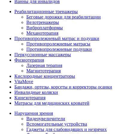
Ванны для инвалидов
Реабилитационные тренажеры
Беговые дорожки для реабилитации
Велотренажеры
Виброплатформы
Механотерапия
Противопролежневый матрас и подушки
Противопролежневые матрасы
Противопролежневые подушки
Перкуссионные массажеры
Физиотерапия
Лазерная терапия
Магнитотерапия
Кислородные концентраторы
VitaMove
Бандажи, ортезы, корсеты и корректоры осанки
Инвалидные коляски
Кинезотерапия
Матрасы для медицинских кроватей
Нарушения зрения
Видеоувеличители
Вспомогательные устройства
Гаджеты для слабовидящих и незрячих