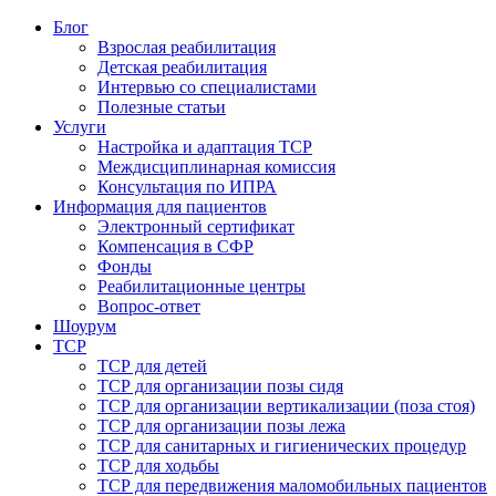
Блог
Взрослая реабилитация
Детская реабилитация
Интервью со специалистами
Полезные статьи
Услуги
Настройка и адаптация ТСР
Междисциплинарная комиссия
Консультация по ИПРА
Информация для пациентов
Электронный сертификат
Компенсация в СФР
Фонды
Реабилитационные центры
Вопрос-ответ
Шоурум
ТСР
ТСР для детей
ТСР для организации позы сидя
ТСР для организации вертикализации (поза стоя)
ТСР для организации позы лежа
ТСР для санитарных и гигиенических процедур
ТСР для ходьбы
ТСР для передвижения маломобильных пациентов