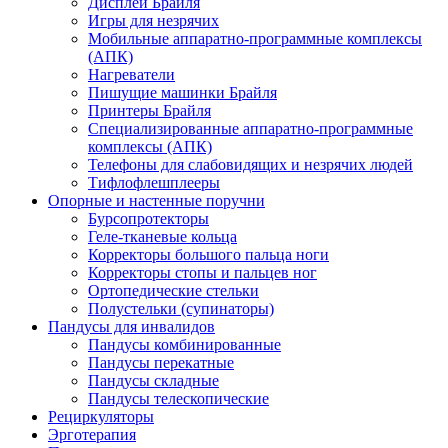
Дисплеи Брайля
Игры для незрячих
Мобильные аппаратно-программные комплексы
(АПК)
Нагреватели
Пишущие машинки Брайля
Принтеры Брайля
Специализированные аппаратно-программные
комплексы (АПК)
Телефоны для слабовидящих и незрячих людей
Тифлофлешплееры
Опорные и настенные поручни
Бурсопротекторы
Геле-тканевые кольца
Корректоры большого пальца ноги
Корректоры стопы и пальцев ног
Ортопедические стельки
Полустельки (супинаторы)
Пандусы для инвалидов
Пандусы комбинированные
Пандусы перекатные
Пандусы складные
Пандусы телескопические
Рециркуляторы
Эрготерапия