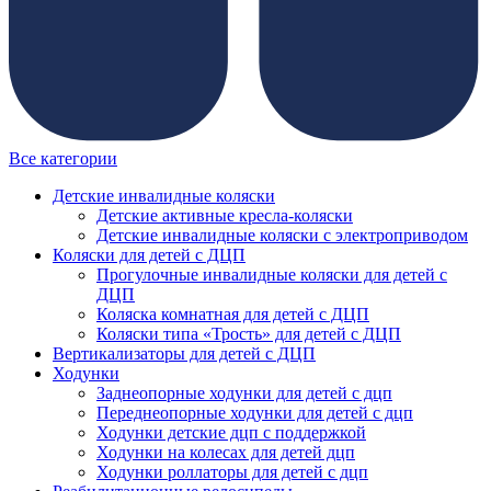
Все категории
Детские инвалидные коляски
Детские активные кресла-коляски
Детские инвалидные коляски с электроприводом
Коляски для детей с ДЦП
Прогулочные инвалидные коляски для детей с
ДЦП
Коляска комнатная для детей с ДЦП
Коляски типа «Трость» для детей с ДЦП
Вертикализаторы для детей с ДЦП
Ходунки
Заднеопорные ходунки для детей с дцп
Переднеопорные ходунки для детей с дцп
Ходунки детские дцп с поддержкой
Ходунки на колесах для детей дцп
Ходунки роллаторы для детей с дцп