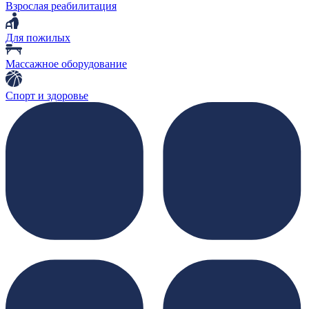
Взрослая реабилитация
Для пожилых
Массажное оборудование
Спорт и здоровье