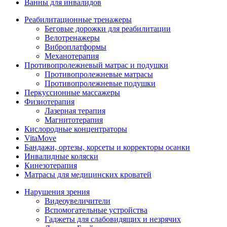
Ванны для инвалидов
Реабилитационные тренажеры
Беговые дорожки для реабилитации
Велотренажеры
Виброплатформы
Механотерапия
Противопролежневый матрас и подушки
Противопролежневые матрасы
Противопролежневые подушки
Перкуссионные массажеры
Физиотерапия
Лазерная терапия
Магнитотерапия
Кислородные концентраторы
VitaMove
Бандажи, ортезы, корсеты и корректоры осанки
Инвалидные коляски
Кинезотерапия
Матрасы для медицинских кроватей
Нарушения зрения
Видеоувеличители
Вспомогательные устройства
Гаджеты для слабовидящих и незрячих