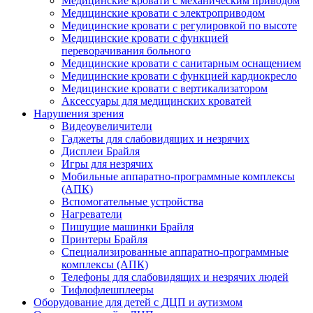
Медицинские кровати с механическим приводом
Медицинские кровати с электроприводом
Медицинские кровати с регулировкой по высоте
Медицинские кровати с функцией
переворачивания больного
Медицинские кровати с санитарным оснащением
Медицинские кровати с функцией кардиокресло
Медицинские кровати с вертикализатором
Аксессуары для медицинских кроватей
Нарушения зрения
Видеоувеличители
Гаджеты для слабовидящих и незрячих
Дисплеи Брайля
Игры для незрячих
Мобильные аппаратно-программные комплексы
(АПК)
Вспомогательные устройства
Нагреватели
Пишущие машинки Брайля
Принтеры Брайля
Специализированные аппаратно-программные
комплексы (АПК)
Телефоны для слабовидящих и незрячих людей
Тифлофлешплееры
Оборудование для детей с ДЦП и аутизмом