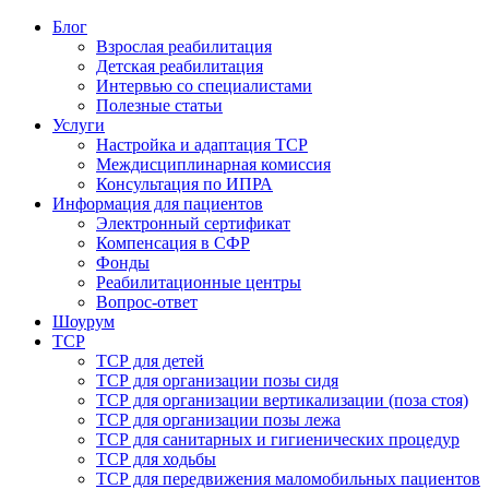
Блог
Взрослая реабилитация
Детская реабилитация
Интервью со специалистами
Полезные статьи
Услуги
Настройка и адаптация ТСР
Междисциплинарная комиссия
Консультация по ИПРА
Информация для пациентов
Электронный сертификат
Компенсация в СФР
Фонды
Реабилитационные центры
Вопрос-ответ
Шоурум
ТСР
ТСР для детей
ТСР для организации позы сидя
ТСР для организации вертикализации (поза стоя)
ТСР для организации позы лежа
ТСР для санитарных и гигиенических процедур
ТСР для ходьбы
ТСР для передвижения маломобильных пациентов