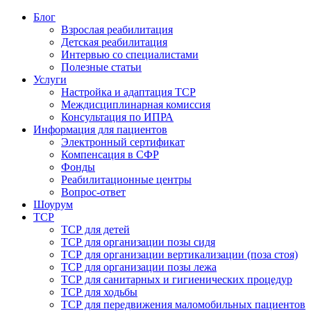
Блог
Взрослая реабилитация
Детская реабилитация
Интервью со специалистами
Полезные статьи
Услуги
Настройка и адаптация ТСР
Междисциплинарная комиссия
Консультация по ИПРА
Информация для пациентов
Электронный сертификат
Компенсация в СФР
Фонды
Реабилитационные центры
Вопрос-ответ
Шоурум
ТСР
ТСР для детей
ТСР для организации позы сидя
ТСР для организации вертикализации (поза стоя)
ТСР для организации позы лежа
ТСР для санитарных и гигиенических процедур
ТСР для ходьбы
ТСР для передвижения маломобильных пациентов