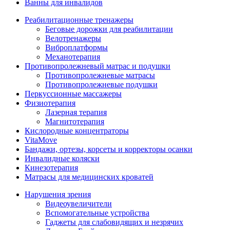
Ванны для инвалидов
Реабилитационные тренажеры
Беговые дорожки для реабилитации
Велотренажеры
Виброплатформы
Механотерапия
Противопролежневый матрас и подушки
Противопролежневые матрасы
Противопролежневые подушки
Перкуссионные массажеры
Физиотерапия
Лазерная терапия
Магнитотерапия
Кислородные концентраторы
VitaMove
Бандажи, ортезы, корсеты и корректоры осанки
Инвалидные коляски
Кинезотерапия
Матрасы для медицинских кроватей
Нарушения зрения
Видеоувеличители
Вспомогательные устройства
Гаджеты для слабовидящих и незрячих