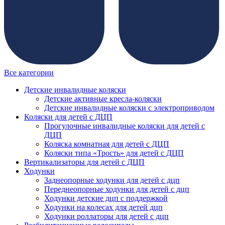
Все категории
Детские инвалидные коляски
Детские активные кресла-коляски
Детские инвалидные коляски с электроприводом
Коляски для детей с ДЦП
Прогулочные инвалидные коляски для детей с
ДЦП
Коляска комнатная для детей с ДЦП
Коляски типа «Трость» для детей с ДЦП
Вертикализаторы для детей с ДЦП
Ходунки
Заднеопорные ходунки для детей с дцп
Переднеопорные ходунки для детей с дцп
Ходунки детские дцп с поддержкой
Ходунки на колесах для детей дцп
Ходунки роллаторы для детей с дцп