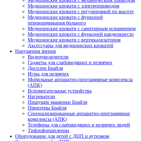
Медицинские кровати с механическим приводом
Медицинские кровати с электроприводом
Медицинские кровати с регулировкой по высоте
Медицинские кровати с функцией
переворачивания больного
Медицинские кровати с санитарным оснащением
Медицинские кровати с функцией кардиокресло
Медицинские кровати с вертикализатором
Аксессуары для медицинских кроватей
Нарушения зрения
Видеоувеличители
Гаджеты для слабовидящих и незрячих
Дисплеи Брайля
Игры для незрячих
Мобильные аппаратно-программные комплексы
(АПК)
Вспомогательные устройства
Нагреватели
Пишущие машинки Брайля
Принтеры Брайля
Специализированные аппаратно-программные
комплексы (АПК)
Телефоны для слабовидящих и незрячих людей
Тифлофлешплееры
Оборудование для детей с ДЦП и аутизмом