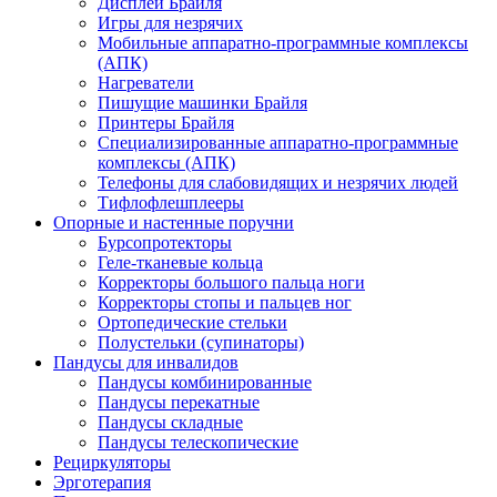
Дисплеи Брайля
Игры для незрячих
Мобильные аппаратно-программные комплексы
(АПК)
Нагреватели
Пишущие машинки Брайля
Принтеры Брайля
Специализированные аппаратно-программные
комплексы (АПК)
Телефоны для слабовидящих и незрячих людей
Тифлофлешплееры
Опорные и настенные поручни
Бурсопротекторы
Геле-тканевые кольца
Корректоры большого пальца ноги
Корректоры стопы и пальцев ног
Ортопедические стельки
Полустельки (супинаторы)
Пандусы для инвалидов
Пандусы комбинированные
Пандусы перекатные
Пандусы складные
Пандусы телескопические
Рециркуляторы
Эрготерапия