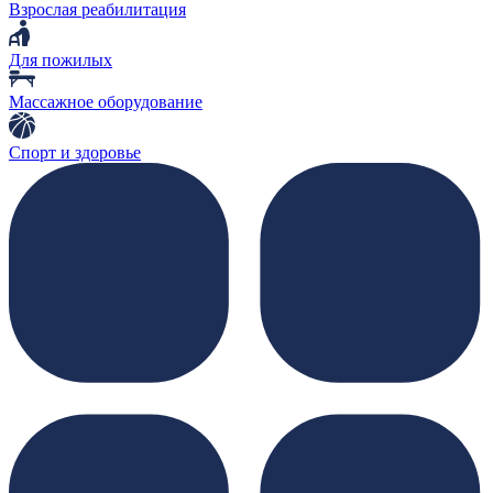
Взрослая реабилитация
Для пожилых
Массажное оборудование
Спорт и здоровье