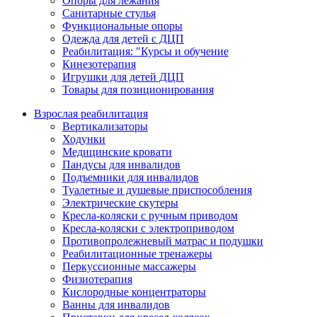
Опоры для лежания
Санитарные стулья
Функциональные опоры
Одежда для детей с ДЦП
Реабилитация: "Курсы и обучение
Кинезотерапия
Игрушки для детей ДЦП
Товары для позиционирования
Взрослая реабилитация
Вертикализаторы
Ходунки
Медицинские кровати
Пандусы для инвалидов
Подъемники для инвалидов
Туалетные и душевые приспособления
Электрические скутеры
Кресла-коляски с ручным приводом
Кресла-коляски с электроприводом
Противопролежневый матрас и подушки
Реабилитационные тренажеры
Перкуссионные массажеры
Физиотерапия
Кислородные концентраторы
Ванны для инвалидов