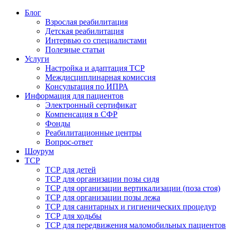
Блог
Взрослая реабилитация
Детская реабилитация
Интервью со специалистами
Полезные статьи
Услуги
Настройка и адаптация ТСР
Междисциплинарная комиссия
Консультация по ИПРА
Информация для пациентов
Электронный сертификат
Компенсация в СФР
Фонды
Реабилитационные центры
Вопрос-ответ
Шоурум
ТСР
ТСР для детей
ТСР для организации позы сидя
ТСР для организации вертикализации (поза стоя)
ТСР для организации позы лежа
ТСР для санитарных и гигиенических процедур
ТСР для ходьбы
ТСР для передвижения маломобильных пациентов