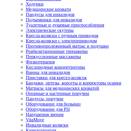
Ходунки
Медицинские кровати
Пандусы для инвалидов
Подъемники для инвалидов
Туалетные и душевые приспособления
Электрические скутеры
Кресла-коляски с ручным приводом
Кресла-коляски с электроприводом
Противопролежневый матрас и подушки
Реабилитационные тренажеры
Перкуссионные массажеры
Физиотерапия
Кислородные концентраторы
Ванны для инвалидов
Приставки для кресел-колясок
Бандажи, ортезы, корсеты и корректоры осанки
Матрасы для медицинских кроватей
Опорные и настенные поручни
Пандусы, поручни
Оборудование для больниц
Оборудование для РЦ
Нарушения зрения
VitaMove
Инвалидные коляски
Кинезотерапия