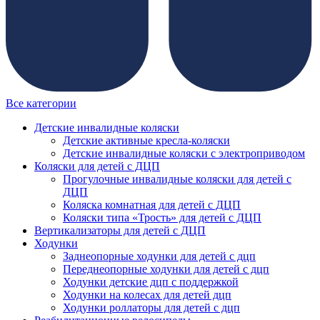
Все категории
Детские инвалидные коляски
Детские активные кресла-коляски
Детские инвалидные коляски с электроприводом
Коляски для детей с ДЦП
Прогулочные инвалидные коляски для детей с
ДЦП
Коляска комнатная для детей с ДЦП
Коляски типа «Трость» для детей с ДЦП
Вертикализаторы для детей с ДЦП
Ходунки
Заднеопорные ходунки для детей с дцп
Переднеопорные ходунки для детей с дцп
Ходунки детские дцп с поддержкой
Ходунки на колесах для детей дцп
Ходунки роллаторы для детей с дцп