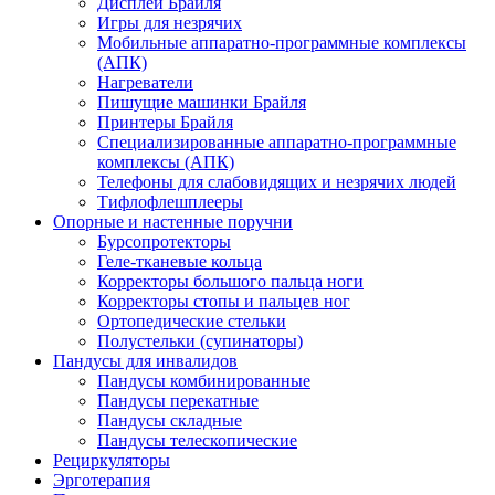
Дисплеи Брайля
Игры для незрячих
Мобильные аппаратно-программные комплексы
(АПК)
Нагреватели
Пишущие машинки Брайля
Принтеры Брайля
Специализированные аппаратно-программные
комплексы (АПК)
Телефоны для слабовидящих и незрячих людей
Тифлофлешплееры
Опорные и настенные поручни
Бурсопротекторы
Геле-тканевые кольца
Корректоры большого пальца ноги
Корректоры стопы и пальцев ног
Ортопедические стельки
Полустельки (супинаторы)
Пандусы для инвалидов
Пандусы комбинированные
Пандусы перекатные
Пандусы складные
Пандусы телескопические
Рециркуляторы
Эрготерапия