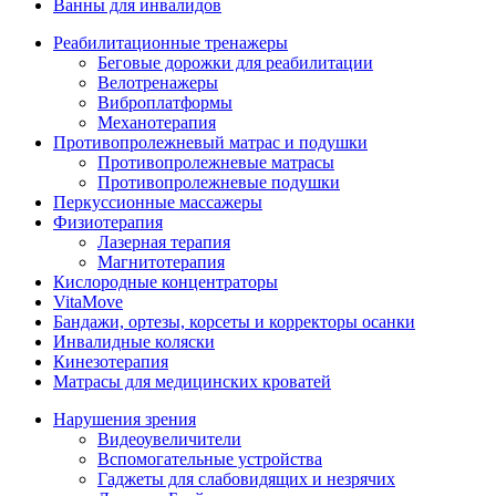
Ванны для инвалидов
Реабилитационные тренажеры
Беговые дорожки для реабилитации
Велотренажеры
Виброплатформы
Механотерапия
Противопролежневый матрас и подушки
Противопролежневые матрасы
Противопролежневые подушки
Перкуссионные массажеры
Физиотерапия
Лазерная терапия
Магнитотерапия
Кислородные концентраторы
VitaMove
Бандажи, ортезы, корсеты и корректоры осанки
Инвалидные коляски
Кинезотерапия
Матрасы для медицинских кроватей
Нарушения зрения
Видеоувеличители
Вспомогательные устройства
Гаджеты для слабовидящих и незрячих