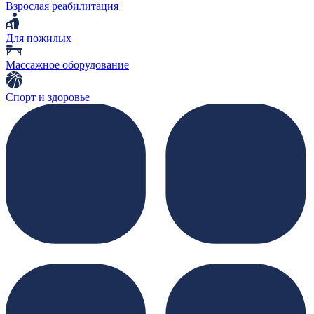
Взрослая реабилитация
Для пожилых
Массажное оборудование
Спорт и здоровье