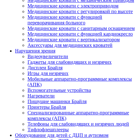
Медицинские кровати с механическим приводом
Медицинские кровати с электроприводом
Медицинские кровати с регулировкой по высоте
Медицинские кровати с функцией
переворачивания больного
Медицинские кровати с санитарным оснащением
Медицинские кровати с функцией кардиокресло
Медицинские кровати с вертикализатором
Аксессуары для медицинских кроватей
Нарушения зрения
Видеоувеличители
Гаджеты для слабовидящих и незрячих
Дисплеи Брайля
Игры для незрячих
Мобильные аппаратно-программные комплексы
(АПК)
Вспомогательные устройства
Нагреватели
Пишущие машинки Брайля
Принтеры Брайля
Специализированные аппаратно-программные
комплексы (АПК)
Телефоны для слабовидящих и незрячих людей
Тифлофлешплееры
Оборудование для детей с ДЦП и аутизмом