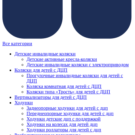
Все категории
Детские инвалидные коляски
Детские активные кресла-коляски
Детские инвалидные коляски с электроприводом
Коляски для детей с ДЦП
Прогулочные инвалидные коляски для детей с
ДЦП
Коляска комнатная для детей с ДЦП
Коляски типа «Трость» для детей с ДЦП
Вертикализаторы для детей с ДЦП
Ходунки
Заднеопорные ходунки для детей с дцп
Переднеопорные ходунки для детей с дцп
Ходунки детские дцп с поддержкой
Ходунки на колесах для детей дцп
Ходунки роллаторы для детей с дцп