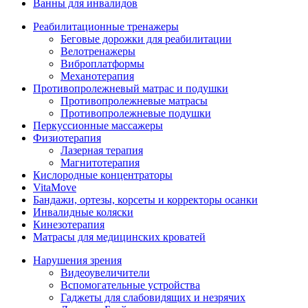
Ванны для инвалидов
Реабилитационные тренажеры
Беговые дорожки для реабилитации
Велотренажеры
Виброплатформы
Механотерапия
Противопролежневый матрас и подушки
Противопролежневые матрасы
Противопролежневые подушки
Перкуссионные массажеры
Физиотерапия
Лазерная терапия
Магнитотерапия
Кислородные концентраторы
VitaMove
Бандажи, ортезы, корсеты и корректоры осанки
Инвалидные коляски
Кинезотерапия
Матрасы для медицинских кроватей
Нарушения зрения
Видеоувеличители
Вспомогательные устройства
Гаджеты для слабовидящих и незрячих