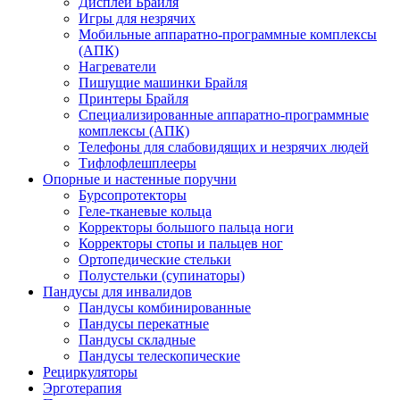
Дисплеи Брайля
Игры для незрячих
Мобильные аппаратно-программные комплексы
(АПК)
Нагреватели
Пишущие машинки Брайля
Принтеры Брайля
Специализированные аппаратно-программные
комплексы (АПК)
Телефоны для слабовидящих и незрячих людей
Тифлофлешплееры
Опорные и настенные поручни
Бурсопротекторы
Геле-тканевые кольца
Корректоры большого пальца ноги
Корректоры стопы и пальцев ног
Ортопедические стельки
Полустельки (супинаторы)
Пандусы для инвалидов
Пандусы комбинированные
Пандусы перекатные
Пандусы складные
Пандусы телескопические
Рециркуляторы
Эрготерапия