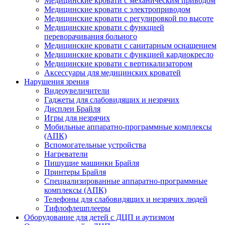
Медицинские кровати с механическим приводом
Медицинские кровати с электроприводом
Медицинские кровати с регулировкой по высоте
Медицинские кровати с функцией
переворачивания больного
Медицинские кровати с санитарным оснащением
Медицинские кровати с функцией кардиокресло
Медицинские кровати с вертикализатором
Аксессуары для медицинских кроватей
Нарушения зрения
Видеоувеличители
Гаджеты для слабовидящих и незрячих
Дисплеи Брайля
Игры для незрячих
Мобильные аппаратно-программные комплексы
(АПК)
Вспомогательные устройства
Нагреватели
Пишущие машинки Брайля
Принтеры Брайля
Специализированные аппаратно-программные
комплексы (АПК)
Телефоны для слабовидящих и незрячих людей
Тифлофлешплееры
Оборудование для детей с ДЦП и аутизмом