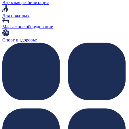
Взрослая реабилитация
Для пожилых
Массажное оборудование
Спорт и здоровье