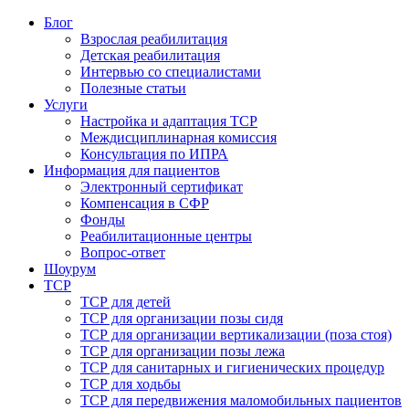
Блог
Взрослая реабилитация
Детская реабилитация
Интервью со специалистами
Полезные статьи
Услуги
Настройка и адаптация ТСР
Междисциплинарная комиссия
Консультация по ИПРА
Информация для пациентов
Электронный сертификат
Компенсация в СФР
Фонды
Реабилитационные центры
Вопрос-ответ
Шоурум
ТСР
ТСР для детей
ТСР для организации позы сидя
ТСР для организации вертикализации (поза стоя)
ТСР для организации позы лежа
ТСР для санитарных и гигиенических процедур
ТСР для ходьбы
ТСР для передвижения маломобильных пациентов