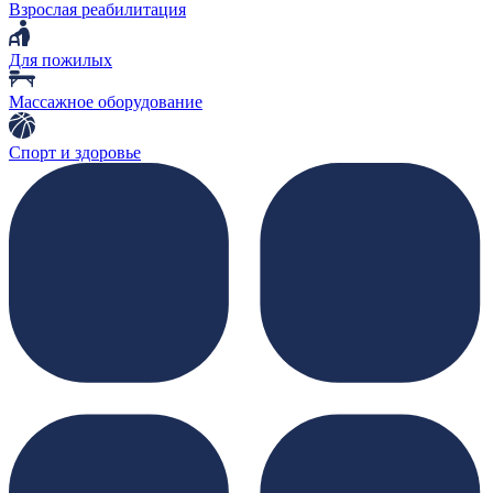
Взрослая реабилитация
Для пожилых
Массажное оборудование
Спорт и здоровье