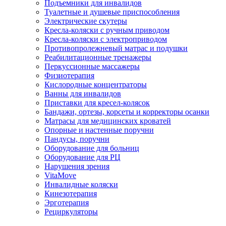
Подъемники для инвалидов
Туалетные и душевые приспособления
Электрические скутеры
Кресла-коляски с ручным приводом
Кресла-коляски с электроприводом
Противопролежневый матрас и подушки
Реабилитационные тренажеры
Перкуссионные массажеры
Физиотерапия
Кислородные концентраторы
Ванны для инвалидов
Приставки для кресел-колясок
Бандажи, ортезы, корсеты и корректоры осанки
Матрасы для медицинских кроватей
Опорные и настенные поручни
Пандусы, поручни
Оборудование для больниц
Оборудование для РЦ
Нарушения зрения
VitaMove
Инвалидные коляски
Кинезотерапия
Эрготерапия
Рециркуляторы