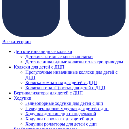
Все категории
Детские инвалидные коляски
Детские активные кресла-коляски
Детские инвалидные коляски с электроприводом
Коляски для детей с ДЦП
Прогулочные инвалидные коляски для детей с
ДЦП
Коляска комнатная для детей с ДЦП
Коляски типа «Трость» для детей с ДЦП
Вертикализаторы для детей с ДЦП
Ходунки
Заднеопорные ходунки для детей с дцп
Переднеопорные ходунки для детей с дцп
Ходунки детские дцп с поддержкой
Ходунки на колесах для детей дцп
Ходунки роллаторы для детей с дцп