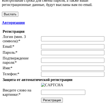
Контрольная строка для смены пароля, а также ваши
регистрационные данные, будут высланы вам по email.
Авторизация
Регистрация
Логин (мин. 3
символа):
*
Email:
*
Пароль:
*
Подтверждение
пароля:
*
Имя:
*
Телефон:
*
Защита от автоматической регистрации
Введите слово на
картинке:
*