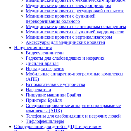
Медицинские кровати с механическим приводом
Медицинские кровати с электроприводом
Медицинские кровати с регулировкой по высоте
Медицинские кровати с функцией
переворачивания больного
Медицинские кровати с санитарным оснащением
Медицинские кровати с функцией кардиокресло
Медицинские кровати с вертикализатором
Аксессуары для медицинских кроватей
Нарушения зрения
Видеоувеличители
Гаджеты для слабовидящих и незрячих
Дисплеи Брайля
Игры для незрячих
Мобильные аппаратно-программные комплексы
(АПК)
Вспомогательные устройства
Нагреватели
Пишущие машинки Брайля
Принтеры Брайля
Специализированные аппаратно-программные
комплексы (АПК)
Телефоны для слабовидящих и незрячих людей
Тифлофлешплееры
Оборудование для детей с ДЦП и аутизмом