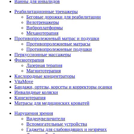
Ванны для инвалидов
Реабилитационные тренажеры
Беговые дорожки для реабилитации
Велотренажеры
Виброплатформы
Механотерапия
Противопролежневый матрас и подушки
Противопролежневые матрасы
Противопролежневые подушки
Перкуссионные массажеры
Физиотерапия
Лазерная терапия
Магнитотерапия
Кислородные концентраторы
VitaMove
Бандажи, ортезы, корсеты и корректоры осанки
Инвалидные коляски
Кинезотерапия
Матрасы для медицинских кроватей
Нарушения зрения
Видеоувеличители
Вспомогательные устройства
Гаджеты для слабовидящих и незрячих