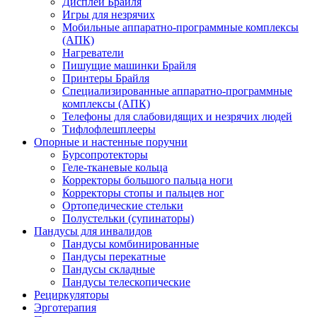
Дисплеи Брайля
Игры для незрячих
Мобильные аппаратно-программные комплексы
(АПК)
Нагреватели
Пишущие машинки Брайля
Принтеры Брайля
Специализированные аппаратно-программные
комплексы (АПК)
Телефоны для слабовидящих и незрячих людей
Тифлофлешплееры
Опорные и настенные поручни
Бурсопротекторы
Геле-тканевые кольца
Корректоры большого пальца ноги
Корректоры стопы и пальцев ног
Ортопедические стельки
Полустельки (супинаторы)
Пандусы для инвалидов
Пандусы комбинированные
Пандусы перекатные
Пандусы складные
Пандусы телескопические
Рециркуляторы
Эрготерапия