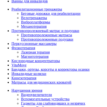
Ванны для инвалидов
Реабилитационные тренажеры
Беговые дорожки для реабилитации
Велотренажеры
Виброплатформы
Механотерапия
Противопролежневый матрас и подушки
Противопролежневые матрасы
Противопролежневые подушки
Перкуссионные массажеры
Физиотерапия
Лазерная терапия
Магнитотерапия
Кислородные концентраторы
VitaMove
Бандажи, ортезы, корсеты и корректоры осанки
Инвалидные коляски
Кинезотерапия
Матрасы для медицинских кроватей
Нарушения зрения
Видеоувеличители
Вспомогательные устройства
Гаджеты для слабовидящих и незрячих