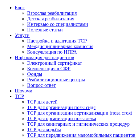
Блог
Взрослая реабилитация
Детская реабилитация
Интервью со специалистами
Полезные статьи
Услуги
Настройка и адаптация ТСР
Междисциплинарная комиссия
Консультация по ИПРА
Информация для пациентов
Электронный сертификат
Компенсация в СФР
Фонды
Реабилитационные центры
Вопрос-ответ
Шоурум
ТСР
ТСР для детей
ТСР для организации позы сидя
ТСР для организации вертикализации (поза стоя)
ТСР для организации позы лежа
ТСР для санитарных и гигиенических процедур
ТСР для ходьбы
ТСР для передвижения маломобильных пациентов