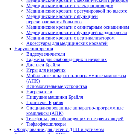
Медицинские кровати с механическим приводом
Медицинские кровати с электроприводом
Медицинские кровати с регулировкой по высоте
Медицинские кровати с функцией
переворачивания больного
Медицинские кровати с санитарным оснащением
Медицинские кровати с функцией кардиокресло
Медицинские кровати с вертикализатором
Аксессуары для медицинских кроватей
Нарушения зрения
Видеоувеличители
Гаджеты для слабовидящих и незрячих
Дисплеи Брайля
Игры для незрячих
Мобильные аппаратно-программные комплексы
(АПК)
Вспомогательные устройства
Нагреватели
Пишущие машинки Брайля
Принтеры Брайля
Специализированные аппаратно-программные
комплексы (АПК)
Телефоны для слабовидящих и незрячих людей
Тифлофлешплееры
Оборудование для детей с ДЦП и аутизмом