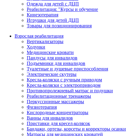
Одежда для детей с ДЦП
Реабилитация: "Курсы и обучение
Кинезотерапия
Игрушки для детей ДЦП
Товары для позиционирования
Взрослая реабилитация
Вертикализаторы
Ходунки
Медицинские кровати
Пандусы для инвалидов
Подъемники для инвалидов
Туалетные и душевые приспособления
Электрические скутеры
Кресла-коляски с ручным приводом
Кресла-коляски с электроприводом
Противопролежневый матрас и подушки
Реабилитационные тренажеры
Перкуссионные массажеры
Физиотерапия
Кислородные концентраторы
Ванны для инвалидов
Приставки для кресел-колясок
Бандажи, ортезы, корсеты и корректоры осанки
Матрасы для медицинских кроватей