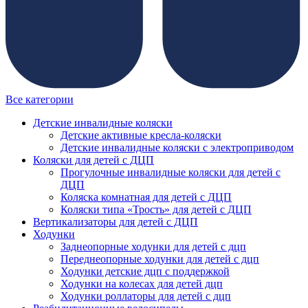
Все категории
Детские инвалидные коляски
Детские активные кресла-коляски
Детские инвалидные коляски с электроприводом
Коляски для детей с ДЦП
Прогулочные инвалидные коляски для детей с
ДЦП
Коляска комнатная для детей с ДЦП
Коляски типа «Трость» для детей с ДЦП
Вертикализаторы для детей с ДЦП
Ходунки
Заднеопорные ходунки для детей с дцп
Переднеопорные ходунки для детей с дцп
Ходунки детские дцп с поддержкой
Ходунки на колесах для детей дцп
Ходунки роллаторы для детей с дцп