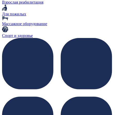
Взрослая реабилитация
Для пожилых
Массажное оборудование
Спорт и здоровье