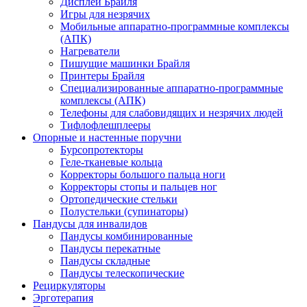
Дисплеи Брайля
Игры для незрячих
Мобильные аппаратно-программные комплексы
(АПК)
Нагреватели
Пишущие машинки Брайля
Принтеры Брайля
Специализированные аппаратно-программные
комплексы (АПК)
Телефоны для слабовидящих и незрячих людей
Тифлофлешплееры
Опорные и настенные поручни
Бурсопротекторы
Геле-тканевые кольца
Корректоры большого пальца ноги
Корректоры стопы и пальцев ног
Ортопедические стельки
Полустельки (супинаторы)
Пандусы для инвалидов
Пандусы комбинированные
Пандусы перекатные
Пандусы складные
Пандусы телескопические
Рециркуляторы
Эрготерапия