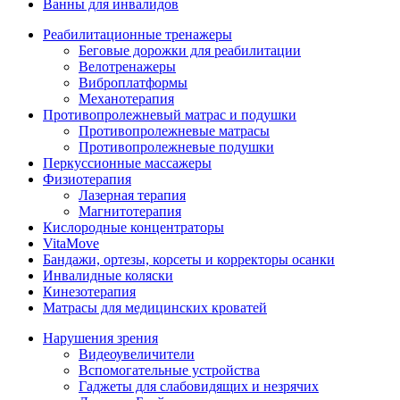
Ванны для инвалидов
Реабилитационные тренажеры
Беговые дорожки для реабилитации
Велотренажеры
Виброплатформы
Механотерапия
Противопролежневый матрас и подушки
Противопролежневые матрасы
Противопролежневые подушки
Перкуссионные массажеры
Физиотерапия
Лазерная терапия
Магнитотерапия
Кислородные концентраторы
VitaMove
Бандажи, ортезы, корсеты и корректоры осанки
Инвалидные коляски
Кинезотерапия
Матрасы для медицинских кроватей
Нарушения зрения
Видеоувеличители
Вспомогательные устройства
Гаджеты для слабовидящих и незрячих