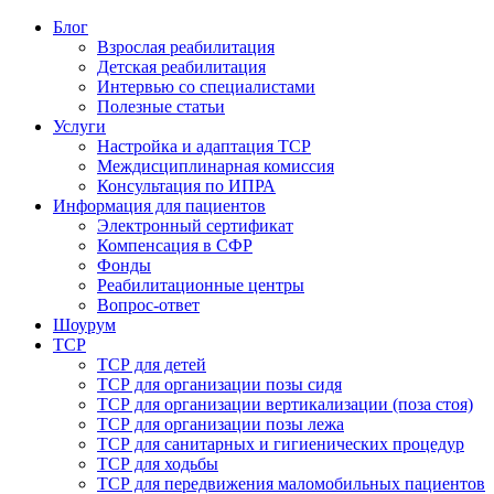
Блог
Взрослая реабилитация
Детская реабилитация
Интервью со специалистами
Полезные статьи
Услуги
Настройка и адаптация ТСР
Междисциплинарная комиссия
Консультация по ИПРА
Информация для пациентов
Электронный сертификат
Компенсация в СФР
Фонды
Реабилитационные центры
Вопрос-ответ
Шоурум
ТСР
ТСР для детей
ТСР для организации позы сидя
ТСР для организации вертикализации (поза стоя)
ТСР для организации позы лежа
ТСР для санитарных и гигиенических процедур
ТСР для ходьбы
ТСР для передвижения маломобильных пациентов