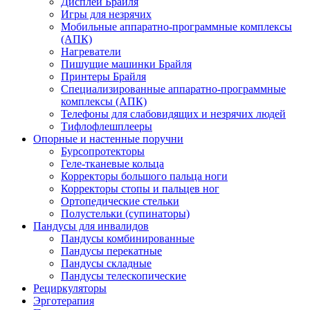
Дисплеи Брайля
Игры для незрячих
Мобильные аппаратно-программные комплексы
(АПК)
Нагреватели
Пишущие машинки Брайля
Принтеры Брайля
Специализированные аппаратно-программные
комплексы (АПК)
Телефоны для слабовидящих и незрячих людей
Тифлофлешплееры
Опорные и настенные поручни
Бурсопротекторы
Геле-тканевые кольца
Корректоры большого пальца ноги
Корректоры стопы и пальцев ног
Ортопедические стельки
Полустельки (супинаторы)
Пандусы для инвалидов
Пандусы комбинированные
Пандусы перекатные
Пандусы складные
Пандусы телескопические
Рециркуляторы
Эрготерапия