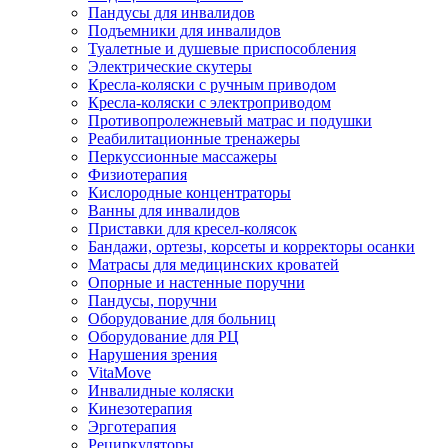
Пандусы для инвалидов
Подъемники для инвалидов
Туалетные и душевые приспособления
Электрические скутеры
Кресла-коляски с ручным приводом
Кресла-коляски с электроприводом
Противопролежневый матрас и подушки
Реабилитационные тренажеры
Перкуссионные массажеры
Физиотерапия
Кислородные концентраторы
Ванны для инвалидов
Приставки для кресел-колясок
Бандажи, ортезы, корсеты и корректоры осанки
Матрасы для медицинских кроватей
Опорные и настенные поручни
Пандусы, поручни
Оборудование для больниц
Оборудование для РЦ
Нарушения зрения
VitaMove
Инвалидные коляски
Кинезотерапия
Эрготерапия
Рециркуляторы