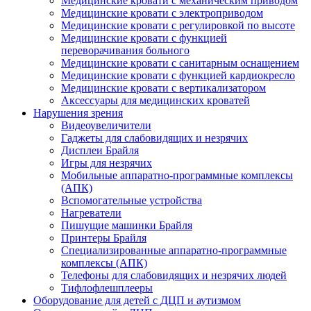
Медицинские кровати с механическим приводом
Медицинские кровати с электроприводом
Медицинские кровати с регулировкой по высоте
Медицинские кровати с функцией
переворачивания больного
Медицинские кровати с санитарным оснащением
Медицинские кровати с функцией кардиокресло
Медицинские кровати с вертикализатором
Аксессуары для медицинских кроватей
Нарушения зрения
Видеоувеличители
Гаджеты для слабовидящих и незрячих
Дисплеи Брайля
Игры для незрячих
Мобильные аппаратно-программные комплексы
(АПК)
Вспомогательные устройства
Нагреватели
Пишущие машинки Брайля
Принтеры Брайля
Специализированные аппаратно-программные
комплексы (АПК)
Телефоны для слабовидящих и незрячих людей
Тифлофлешплееры
Оборудование для детей с ДЦП и аутизмом