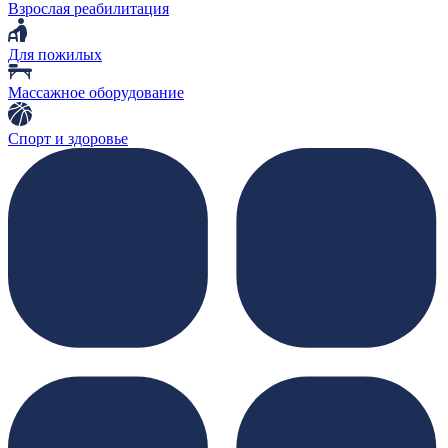
Взрослая реабилитация
Для пожилых
Массажное оборудование
Спорт и здоровье