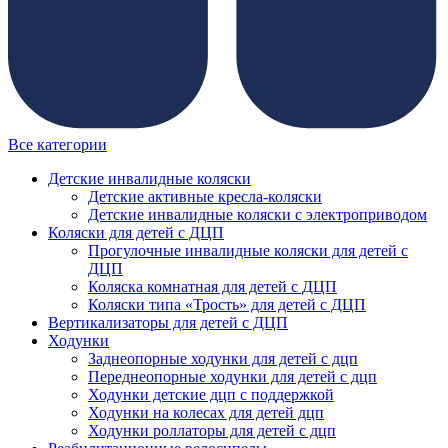
Все категории
Детские инвалидные коляски
Детские активные кресла-коляски
Детские инвалидные коляски с электроприводом
Коляски для детей с ДЦП
Прогулочные инвалидные коляски для детей с
ДЦП
Коляска комнатная для детей с ДЦП
Коляски типа «Трость» для детей с ДЦП
Вертикализаторы для детей с ДЦП
Ходунки
Заднеопорные ходунки для детей с дцп
Переднеопорные ходунки для детей с дцп
Ходунки детские дцп с поддержкой
Ходунки на колесах для детей дцп
Ходунки роллаторы для детей с дцп