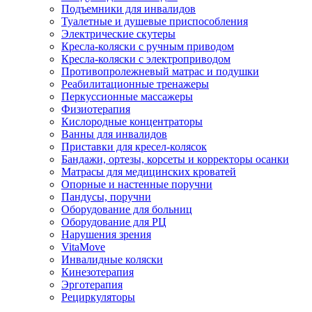
Подъемники для инвалидов
Туалетные и душевые приспособления
Электрические скутеры
Кресла-коляски с ручным приводом
Кресла-коляски с электроприводом
Противопролежневый матрас и подушки
Реабилитационные тренажеры
Перкуссионные массажеры
Физиотерапия
Кислородные концентраторы
Ванны для инвалидов
Приставки для кресел-колясок
Бандажи, ортезы, корсеты и корректоры осанки
Матрасы для медицинских кроватей
Опорные и настенные поручни
Пандусы, поручни
Оборудование для больниц
Оборудование для РЦ
Нарушения зрения
VitaMove
Инвалидные коляски
Кинезотерапия
Эрготерапия
Рециркуляторы