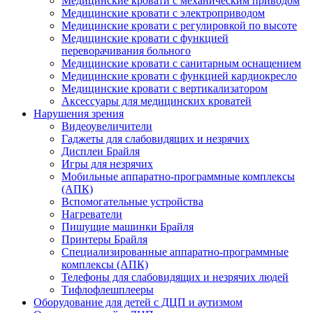
Медицинские кровати с механическим приводом
Медицинские кровати с электроприводом
Медицинские кровати с регулировкой по высоте
Медицинские кровати с функцией
переворачивания больного
Медицинские кровати с санитарным оснащением
Медицинские кровати с функцией кардиокресло
Медицинские кровати с вертикализатором
Аксессуары для медицинских кроватей
Нарушения зрения
Видеоувеличители
Гаджеты для слабовидящих и незрячих
Дисплеи Брайля
Игры для незрячих
Мобильные аппаратно-программные комплексы
(АПК)
Вспомогательные устройства
Нагреватели
Пишущие машинки Брайля
Принтеры Брайля
Специализированные аппаратно-программные
комплексы (АПК)
Телефоны для слабовидящих и незрячих людей
Тифлофлешплееры
Оборудование для детей с ДЦП и аутизмом