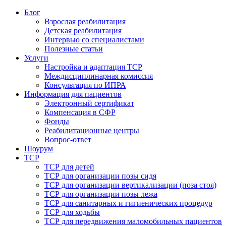
Блог
Взрослая реабилитация
Детская реабилитация
Интервью со специалистами
Полезные статьи
Услуги
Настройка и адаптация ТСР
Междисциплинарная комиссия
Консультация по ИПРА
Информация для пациентов
Электронный сертификат
Компенсация в СФР
Фонды
Реабилитационные центры
Вопрос-ответ
Шоурум
ТСР
ТСР для детей
ТСР для организации позы сидя
ТСР для организации вертикализации (поза стоя)
ТСР для организации позы лежа
ТСР для санитарных и гигиенических процедур
ТСР для ходьбы
ТСР для передвижения маломобильных пациентов