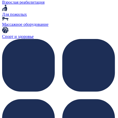
Взрослая реабилитация
Для пожилых
Массажное оборудование
Спорт и здоровье