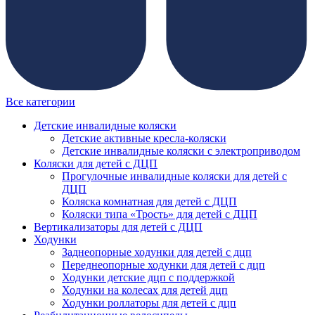
Все категории
Детские инвалидные коляски
Детские активные кресла-коляски
Детские инвалидные коляски с электроприводом
Коляски для детей с ДЦП
Прогулочные инвалидные коляски для детей с
ДЦП
Коляска комнатная для детей с ДЦП
Коляски типа «Трость» для детей с ДЦП
Вертикализаторы для детей с ДЦП
Ходунки
Заднеопорные ходунки для детей с дцп
Переднеопорные ходунки для детей с дцп
Ходунки детские дцп с поддержкой
Ходунки на колесах для детей дцп
Ходунки роллаторы для детей с дцп