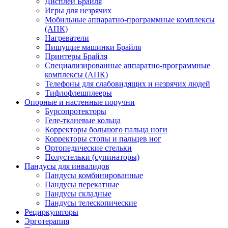
Дисплеи Брайля
Игры для незрячих
Мобильные аппаратно-программные комплексы
(АПК)
Нагреватели
Пишущие машинки Брайля
Принтеры Брайля
Специализированные аппаратно-программные
комплексы (АПК)
Телефоны для слабовидящих и незрячих людей
Тифлофлешплееры
Опорные и настенные поручни
Бурсопротекторы
Геле-тканевые кольца
Корректоры большого пальца ноги
Корректоры стопы и пальцев ног
Ортопедические стельки
Полустельки (супинаторы)
Пандусы для инвалидов
Пандусы комбинированные
Пандусы перекатные
Пандусы складные
Пандусы телескопические
Рециркуляторы
Эрготерапия