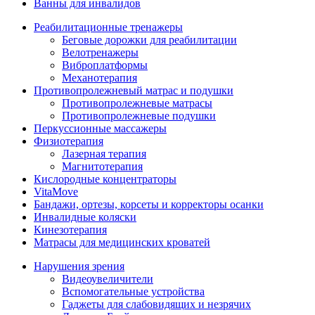
Ванны для инвалидов
Реабилитационные тренажеры
Беговые дорожки для реабилитации
Велотренажеры
Виброплатформы
Механотерапия
Противопролежневый матрас и подушки
Противопролежневые матрасы
Противопролежневые подушки
Перкуссионные массажеры
Физиотерапия
Лазерная терапия
Магнитотерапия
Кислородные концентраторы
VitaMove
Бандажи, ортезы, корсеты и корректоры осанки
Инвалидные коляски
Кинезотерапия
Матрасы для медицинских кроватей
Нарушения зрения
Видеоувеличители
Вспомогательные устройства
Гаджеты для слабовидящих и незрячих