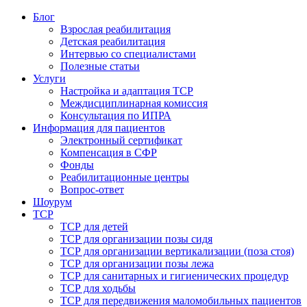
Блог
Взрослая реабилитация
Детская реабилитация
Интервью со специалистами
Полезные статьи
Услуги
Настройка и адаптация ТСР
Междисциплинарная комиссия
Консультация по ИПРА
Информация для пациентов
Электронный сертификат
Компенсация в СФР
Фонды
Реабилитационные центры
Вопрос-ответ
Шоурум
ТСР
ТСР для детей
ТСР для организации позы сидя
ТСР для организации вертикализации (поза стоя)
ТСР для организации позы лежа
ТСР для санитарных и гигиенических процедур
ТСР для ходьбы
ТСР для передвижения маломобильных пациентов