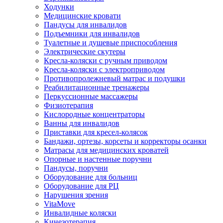
Ходунки
Медицинские кровати
Пандусы для инвалидов
Подъемники для инвалидов
Туалетные и душевые приспособления
Электрические скутеры
Кресла-коляски с ручным приводом
Кресла-коляски с электроприводом
Противопролежневый матрас и подушки
Реабилитационные тренажеры
Перкуссионные массажеры
Физиотерапия
Кислородные концентраторы
Ванны для инвалидов
Приставки для кресел-колясок
Бандажи, ортезы, корсеты и корректоры осанки
Матрасы для медицинских кроватей
Опорные и настенные поручни
Пандусы, поручни
Оборудование для больниц
Оборудование для РЦ
Нарушения зрения
VitaMove
Инвалидные коляски
Кинезотерапия