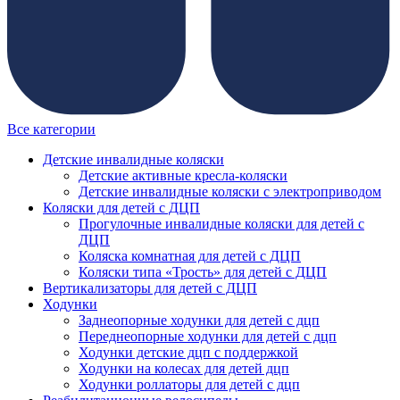
Все категории
Детские инвалидные коляски
Детские активные кресла-коляски
Детские инвалидные коляски с электроприводом
Коляски для детей с ДЦП
Прогулочные инвалидные коляски для детей с
ДЦП
Коляска комнатная для детей с ДЦП
Коляски типа «Трость» для детей с ДЦП
Вертикализаторы для детей с ДЦП
Ходунки
Заднеопорные ходунки для детей с дцп
Переднеопорные ходунки для детей с дцп
Ходунки детские дцп с поддержкой
Ходунки на колесах для детей дцп
Ходунки роллаторы для детей с дцп