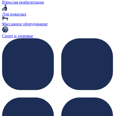
Взрослая реабилитация
Для пожилых
Массажное оборудование
Спорт и здоровье