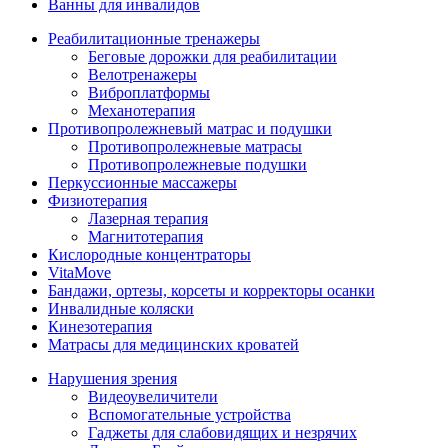
Ванны для инвалидов
Реабилитационные тренажеры
Беговые дорожки для реабилитации
Велотренажеры
Виброплатформы
Механотерапия
Противопролежневый матрас и подушки
Противопролежневые матрасы
Противопролежневые подушки
Перкуссионные массажеры
Физиотерапия
Лазерная терапия
Магнитотерапия
Кислородные концентраторы
VitaMove
Бандажи, ортезы, корсеты и корректоры осанки
Инвалидные коляски
Кинезотерапия
Матрасы для медицинских кроватей
Нарушения зрения
Видеоувеличители
Вспомогательные устройства
Гаджеты для слабовидящих и незрячих