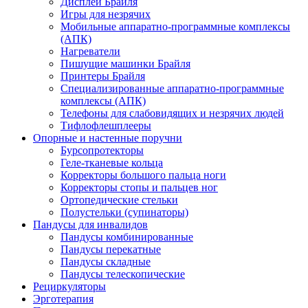
Дисплеи Брайля
Игры для незрячих
Мобильные аппаратно-программные комплексы
(АПК)
Нагреватели
Пишущие машинки Брайля
Принтеры Брайля
Специализированные аппаратно-программные
комплексы (АПК)
Телефоны для слабовидящих и незрячих людей
Тифлофлешплееры
Опорные и настенные поручни
Бурсопротекторы
Геле-тканевые кольца
Корректоры большого пальца ноги
Корректоры стопы и пальцев ног
Ортопедические стельки
Полустельки (супинаторы)
Пандусы для инвалидов
Пандусы комбинированные
Пандусы перекатные
Пандусы складные
Пандусы телескопические
Рециркуляторы
Эрготерапия