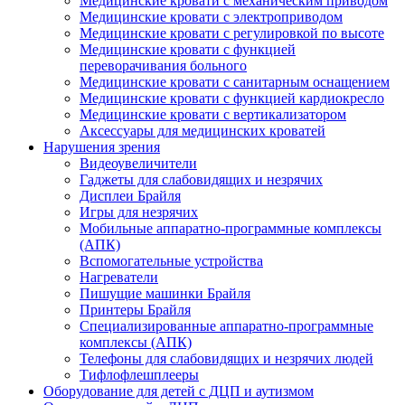
Медицинские кровати с механическим приводом
Медицинские кровати с электроприводом
Медицинские кровати с регулировкой по высоте
Медицинские кровати с функцией
переворачивания больного
Медицинские кровати с санитарным оснащением
Медицинские кровати с функцией кардиокресло
Медицинские кровати с вертикализатором
Аксессуары для медицинских кроватей
Нарушения зрения
Видеоувеличители
Гаджеты для слабовидящих и незрячих
Дисплеи Брайля
Игры для незрячих
Мобильные аппаратно-программные комплексы
(АПК)
Вспомогательные устройства
Нагреватели
Пишущие машинки Брайля
Принтеры Брайля
Специализированные аппаратно-программные
комплексы (АПК)
Телефоны для слабовидящих и незрячих людей
Тифлофлешплееры
Оборудование для детей с ДЦП и аутизмом