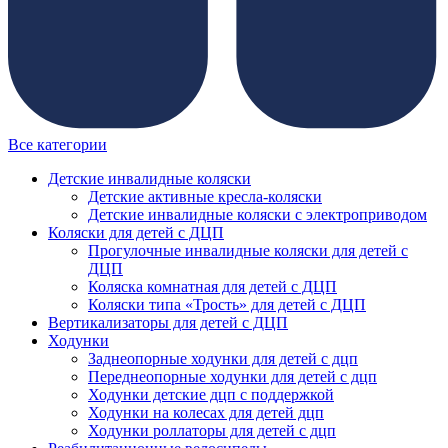
Все категории
Детские инвалидные коляски
Детские активные кресла-коляски
Детские инвалидные коляски с электроприводом
Коляски для детей с ДЦП
Прогулочные инвалидные коляски для детей с
ДЦП
Коляска комнатная для детей с ДЦП
Коляски типа «Трость» для детей с ДЦП
Вертикализаторы для детей с ДЦП
Ходунки
Заднеопорные ходунки для детей с дцп
Переднеопорные ходунки для детей с дцп
Ходунки детские дцп с поддержкой
Ходунки на колесах для детей дцп
Ходунки роллаторы для детей с дцп