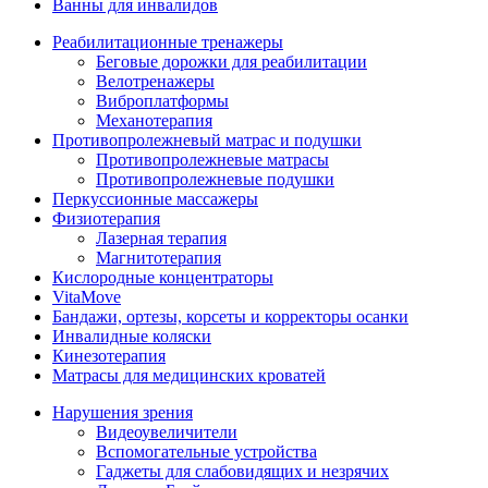
Ванны для инвалидов
Реабилитационные тренажеры
Беговые дорожки для реабилитации
Велотренажеры
Виброплатформы
Механотерапия
Противопролежневый матрас и подушки
Противопролежневые матрасы
Противопролежневые подушки
Перкуссионные массажеры
Физиотерапия
Лазерная терапия
Магнитотерапия
Кислородные концентраторы
VitaMove
Бандажи, ортезы, корсеты и корректоры осанки
Инвалидные коляски
Кинезотерапия
Матрасы для медицинских кроватей
Нарушения зрения
Видеоувеличители
Вспомогательные устройства
Гаджеты для слабовидящих и незрячих