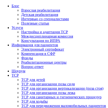
Блог
Взрослая реабилитация
Детская реабилитация
Интервью со специалистами
Полезные статьи
Услуги
Настройка и адаптация ТСР
Междисциплинарная комиссия
Консультация по ИПРА
Информация для пациентов
Электронный сертификат
Компенсация в СФР
Фонды
Реабилитационные центры
Вопрос-ответ
Шоурум
ТСР
ТСР для детей
ТСР для организации позы сидя
ТСР для организации вертикализации (поза стоя)
ТСР для организации позы лежа
ТСР для санитарных и гигиенических процедур
ТСР для ходьбы
ТСР для передвижения маломобильных пациентов