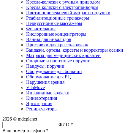
Кресла-коляски с ручным приводом
Кресла-коляски с электроприводом
Противопролежневый матрас и подушки
Реабилитационные тренажеры
Перкуссионные массажеры
Физиотерапия
Кислородные концентраторы
Ванны для инвалидов
Приставки для кресел-колясок
Бандажи, ортезы, корсеты и корректоры осанки
Матрасы для медицинских кроватей
Опорные и настенные поручни
Пандусы, поручни
Оборудование для больниц
Оборудование для РЦ
Нарушения зрения
VitaMove
Инвалидные коляски
Кинезотерапия
Эрготерапия
Рециркуляторы
2026 © mdcplanet
ФИО *
Ваш номер телефона *