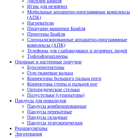
Дисплеи Брайля
Игры для незрячих
Мобильные аппаратно-программные комплексы
(АПК)
Нагреватели
Пишущие машинки Брайля
Принтеры Брайля
Специализированные аппаратно-программные
комплексы (АПК)
Телефоны для слабовидящих и незрячих людей
Тифлофлешплееры
Опорные и настенные поручни
Бурсопротекторы
Геле-тканевые кольца
Корректоры большого пальца ноги
Корректоры стопы и пальцев ног
Ортопедические стельки
Полустельки (супинаторы)
Пандусы для инвалидов
Пандусы комбинированные
Пандусы перекатные
Пандусы складные
Пандусы телескопические
Рециркуляторы
Эрготерапия