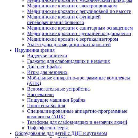
Медицинские кровати с механическим приводом
Медицинские кровати с электроприводом
Медицинские кровати с регулировкой по высоте
Медицинские кровати с функцией
переворачивания больного
Медицинские кровати с санитарным оснащением
Медицинские кровати с функцией кардиокресло
Медицинские кровати с вертикализатором
Аксессуары для медицинских кроватей
Нарушения зрения
Видеоувеличители
Гаджеты для слабовидящих и незрячих
Дисплеи Брайля
Игры для незрячих
Мобильные аппаратно-программные комплексы
(АПК)
Вспомогательные устройства
Нагреватели
Пишущие машинки Брайля
Принтеры Брайля
Специализированные аппаратно-программные
комплексы (АПК)
Телефоны для слабовидящих и незрячих людей
Тифлофлешплееры
Оборудование для детей с ДЦП и аутизмом