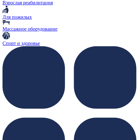
Взрослая реабилитация
Для пожилых
Массажное оборудование
Спорт и здоровье