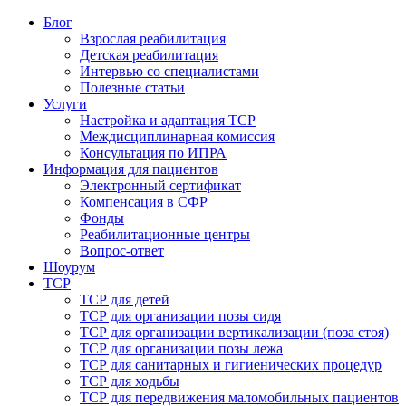
Блог
Взрослая реабилитация
Детская реабилитация
Интервью со специалистами
Полезные статьи
Услуги
Настройка и адаптация ТСР
Междисциплинарная комиссия
Консультация по ИПРА
Информация для пациентов
Электронный сертификат
Компенсация в СФР
Фонды
Реабилитационные центры
Вопрос-ответ
Шоурум
ТСР
ТСР для детей
ТСР для организации позы сидя
ТСР для организации вертикализации (поза стоя)
ТСР для организации позы лежа
ТСР для санитарных и гигиенических процедур
ТСР для ходьбы
ТСР для передвижения маломобильных пациентов