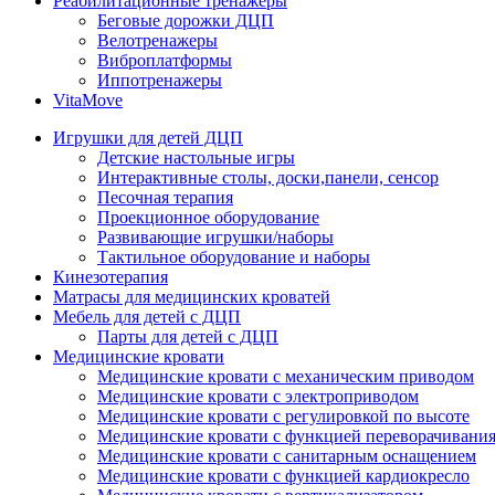
Реабилитационные тренажеры
Беговые дорожки ДЦП
Велотренажеры
Виброплатформы
Иппотренажеры
VitaMove
Игрушки для детей ДЦП
Детские настольные игры
Интерактивные столы, доски,панели, сенсор
Песочная терапия
Проекционное оборудование
Развивающие игрушки/наборы
Тактильное оборудование и наборы
Кинезотерапия
Матрасы для медицинских кроватей
Мебель для детей с ДЦП
Парты для детей с ДЦП
Медицинские кровати
Медицинские кровати с механическим приводом
Медицинские кровати с электроприводом
Медицинские кровати с регулировкой по высоте
Медицинские кровати с функцией переворачивания
Медицинские кровати с санитарным оснащением
Медицинские кровати с функцией кардиокресло