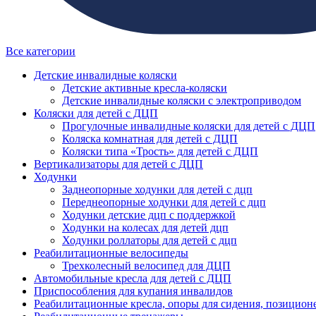
Все категории
Детские инвалидные коляски
Детские активные кресла-коляски
Детские инвалидные коляски с электроприводом
Коляски для детей с ДЦП
Прогулочные инвалидные коляски для детей с ДЦП
Коляска комнатная для детей с ДЦП
Коляски типа «Трость» для детей с ДЦП
Вертикализаторы для детей с ДЦП
Ходунки
Заднеопорные ходунки для детей с дцп
Переднеопорные ходунки для детей с дцп
Ходунки детские дцп с поддержкой
Ходунки на колесах для детей дцп
Ходунки роллаторы для детей с дцп
Реабилитационные велосипеды
Трехколесный велосипед для ДЦП
Автомобильные кресла для детей с ДЦП
Приспособления для купания инвалидов
Реабилитационные кресла, опоры для сидения, позицион