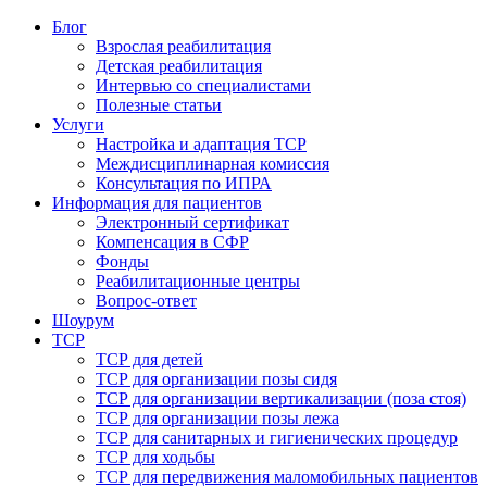
Блог
Взрослая реабилитация
Детская реабилитация
Интервью со специалистами
Полезные статьи
Услуги
Настройка и адаптация ТСР
Междисциплинарная комиссия
Консультация по ИПРА
Информация для пациентов
Электронный сертификат
Компенсация в СФР
Фонды
Реабилитационные центры
Вопрос-ответ
Шоурум
ТСР
ТСР для детей
ТСР для организации позы сидя
ТСР для организации вертикализации (поза стоя)
ТСР для организации позы лежа
ТСР для санитарных и гигиенических процедур
ТСР для ходьбы
ТСР для передвижения маломобильных пациентов