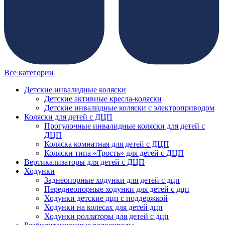
Все категории
Детские инвалидные коляски
Детские активные кресла-коляски
Детские инвалидные коляски с электроприводом
Коляски для детей с ДЦП
Прогулочные инвалидные коляски для детей с
ДЦП
Коляска комнатная для детей с ДЦП
Коляски типа «Трость» для детей с ДЦП
Вертикализаторы для детей с ДЦП
Ходунки
Заднеопорные ходунки для детей с дцп
Переднеопорные ходунки для детей с дцп
Ходунки детские дцп с поддержкой
Ходунки на колесах для детей дцп
Ходунки роллаторы для детей с дцп