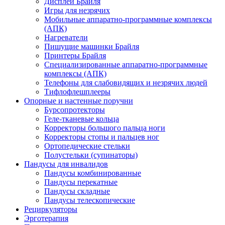
Дисплеи Брайля
Игры для незрячих
Мобильные аппаратно-программные комплексы
(АПК)
Нагреватели
Пишущие машинки Брайля
Принтеры Брайля
Специализированные аппаратно-программные
комплексы (АПК)
Телефоны для слабовидящих и незрячих людей
Тифлофлешплееры
Опорные и настенные поручни
Бурсопротекторы
Геле-тканевые кольца
Корректоры большого пальца ноги
Корректоры стопы и пальцев ног
Ортопедические стельки
Полустельки (супинаторы)
Пандусы для инвалидов
Пандусы комбинированные
Пандусы перекатные
Пандусы складные
Пандусы телескопические
Рециркуляторы
Эрготерапия