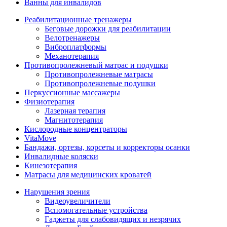
Ванны для инвалидов
Реабилитационные тренажеры
Беговые дорожки для реабилитации
Велотренажеры
Виброплатформы
Механотерапия
Противопролежневый матрас и подушки
Противопролежневые матрасы
Противопролежневые подушки
Перкуссионные массажеры
Физиотерапия
Лазерная терапия
Магнитотерапия
Кислородные концентраторы
VitaMove
Бандажи, ортезы, корсеты и корректоры осанки
Инвалидные коляски
Кинезотерапия
Матрасы для медицинских кроватей
Нарушения зрения
Видеоувеличители
Вспомогательные устройства
Гаджеты для слабовидящих и незрячих