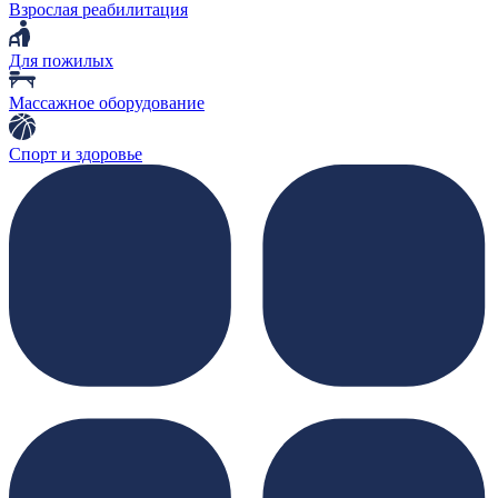
Взрослая реабилитация
Для пожилых
Массажное оборудование
Спорт и здоровье