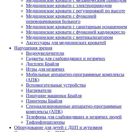
Медицинские кровати с механическим приводом
Медицинские кровати с электроприводом
Медицинские кровати с регулировкой по высоте
Медицинские кровати с функцией
переворачивания больного
Медицинские кровати с санитарным оснащением
Медицинские кровати с функцией кардиокресло
Медицинские кровати с вертикализатором
Аксессуары для медицинских кроватей
Нарушения зрения
Видеоувеличители
Гаджеты для слабовидящих и незрячих
Дисплеи Брайля
Игры для незрячих
Мобильные аппаратно-программные комплексы
(АПК)
Вспомогательные устройства
Нагреватели
Пишущие машинки Брайля
Принтеры Брайля
Специализированные аппаратно-программные
комплексы (АПК)
Телефоны для слабовидящих и незрячих людей
Тифлофлешплееры
Оборудование для детей с ДЦП и аутизмом