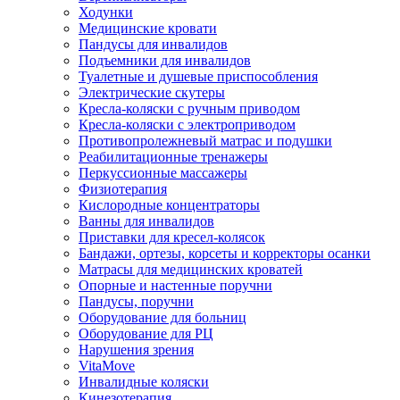
Ходунки
Медицинские кровати
Пандусы для инвалидов
Подъемники для инвалидов
Туалетные и душевые приспособления
Электрические скутеры
Кресла-коляски с ручным приводом
Кресла-коляски с электроприводом
Противопролежневый матрас и подушки
Реабилитационные тренажеры
Перкуссионные массажеры
Физиотерапия
Кислородные концентраторы
Ванны для инвалидов
Приставки для кресел-колясок
Бандажи, ортезы, корсеты и корректоры осанки
Матрасы для медицинских кроватей
Опорные и настенные поручни
Пандусы, поручни
Оборудование для больниц
Оборудование для РЦ
Нарушения зрения
VitaMove
Инвалидные коляски
Кинезотерапия