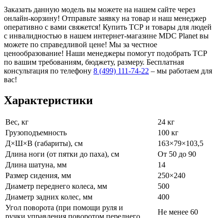
Заказать данную модель вы можете на нашем сайте через
онлайн-корзину! Отправьте заявку на товар и наш менеджер
оперативно с вами свяжется! Купить ТСР и товары для людей
с инвалидностью в нашем интернет-магазине MDC Planet вы
можете по справедливой цене! Мы за честное
ценообразование! Наши менеджеры помогут подобрать ТСР
по вашим требованиям, бюджету, размеру. Бесплатная
консультация по телефону
8 (499) 111-74-22
– мы работаем для
вас!
Характеристики
Вес, кг
24 кг
Грузоподъемность
100 кг
Д×Ш×В (габариты), см
163×79×103,5
Длина ноги (от пятки до паха), см
От 50 до 90
Длина шатуна, мм
14
Размер сидения, мм
250×240
Диаметр переднего колеса, мм
500
Диаметр задних колес, мм
400
Угол поворота (при помощи руля и
Не менее 60
ручки управления поворотом переднего