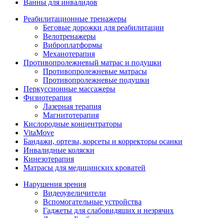
Ванны для инвалидов
Реабилитационные тренажеры
Беговые дорожки для реабилитации
Велотренажеры
Виброплатформы
Механотерапия
Противопролежневый матрас и подушки
Противопролежневые матрасы
Противопролежневые подушки
Перкуссионные массажеры
Физиотерапия
Лазерная терапия
Магнитотерапия
Кислородные концентраторы
VitaMove
Бандажи, ортезы, корсеты и корректоры осанки
Инвалидные коляски
Кинезотерапия
Матрасы для медицинских кроватей
Нарушения зрения
Видеоувеличители
Вспомогательные устройства
Гаджеты для слабовидящих и незрячих