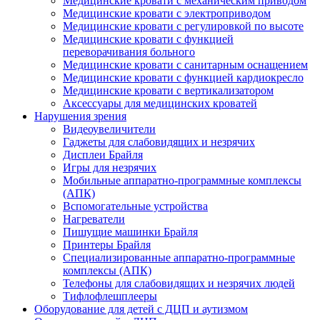
Медицинские кровати с механическим приводом
Медицинские кровати с электроприводом
Медицинские кровати с регулировкой по высоте
Медицинские кровати с функцией
переворачивания больного
Медицинские кровати с санитарным оснащением
Медицинские кровати с функцией кардиокресло
Медицинские кровати с вертикализатором
Аксессуары для медицинских кроватей
Нарушения зрения
Видеоувеличители
Гаджеты для слабовидящих и незрячих
Дисплеи Брайля
Игры для незрячих
Мобильные аппаратно-программные комплексы
(АПК)
Вспомогательные устройства
Нагреватели
Пишущие машинки Брайля
Принтеры Брайля
Специализированные аппаратно-программные
комплексы (АПК)
Телефоны для слабовидящих и незрячих людей
Тифлофлешплееры
Оборудование для детей с ДЦП и аутизмом