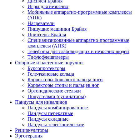
Дисплеи Брайля
Игры для незрячих
Мобильные аппаратно-программные комплексы
(АПК)
Нагреватели
Пишущие машинки Брайля
Принтеры Брайля
Специализированные аппаратно-программные
комплексы (АПК)
Телефоны для слабовидящих и незрячих людей
Тифлофлешплееры
Опорные и настенные поручни
Бурсопротекторы
Геле-тканевые кольца
Корректоры большого пальца ноги
Корректоры стопы и пальцев ног
Ортопедические стельки
Полустельки (супинаторы)
Пандусы для инвалидов
Пандусы комбинированные
Пандусы перекатные
Пандусы складные
Пандусы телескопические
Рециркуляторы
Эрготерапия