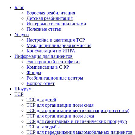
Блог
Взрослая реабилитация
Детская реабилитация
Интервью со специалистами
Полезные статьи
Услуги
Настройка и адаптация ТСР
Междисциплинарная комиссия
Консультация по ИПРА
Информация для пациентов
Электронный сертификат
Компенсация в СФР
Фонды
Реабилитационные центры
Вопрос-ответ
Шоурум
ТСР
ТСР для детей
ТСР для организации позы сидя
ТСР для организации вертикализации (поза стоя)
ТСР для организации позы лежа
ТСР для санитарных и гигиенических процедур
ТСР для ходьбы
ТСР для передвижения маломобильных пациентов