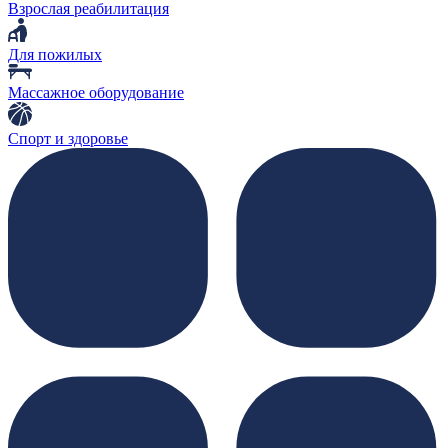
Взрослая реабилитация
Для пожилых
Массажное оборудование
Спорт и здоровье