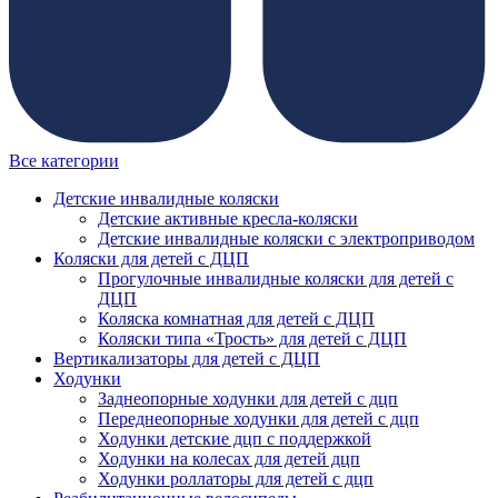
Все категории
Детские инвалидные коляски
Детские активные кресла-коляски
Детские инвалидные коляски с электроприводом
Коляски для детей с ДЦП
Прогулочные инвалидные коляски для детей с
ДЦП
Коляска комнатная для детей с ДЦП
Коляски типа «Трость» для детей с ДЦП
Вертикализаторы для детей с ДЦП
Ходунки
Заднеопорные ходунки для детей с дцп
Переднеопорные ходунки для детей с дцп
Ходунки детские дцп с поддержкой
Ходунки на колесах для детей дцп
Ходунки роллаторы для детей с дцп