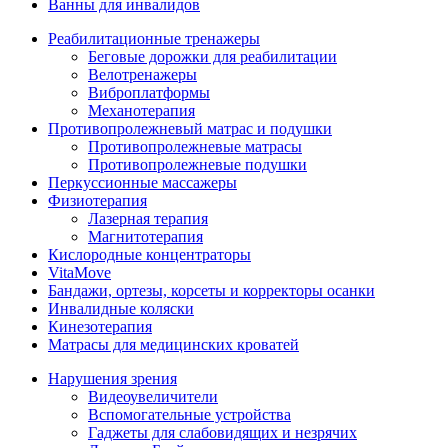
Ванны для инвалидов
Реабилитационные тренажеры
Беговые дорожки для реабилитации
Велотренажеры
Виброплатформы
Механотерапия
Противопролежневый матрас и подушки
Противопролежневые матрасы
Противопролежневые подушки
Перкуссионные массажеры
Физиотерапия
Лазерная терапия
Магнитотерапия
Кислородные концентраторы
VitaMove
Бандажи, ортезы, корсеты и корректоры осанки
Инвалидные коляски
Кинезотерапия
Матрасы для медицинских кроватей
Нарушения зрения
Видеоувеличители
Вспомогательные устройства
Гаджеты для слабовидящих и незрячих