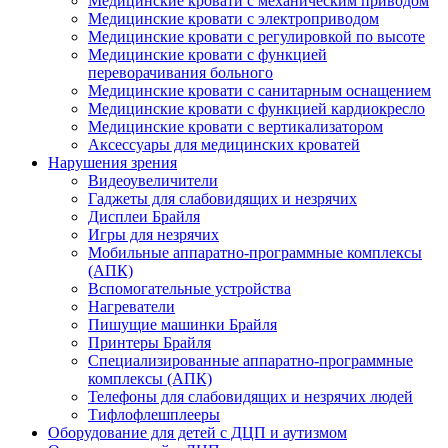
Медицинские кровати с механическим приводом
Медицинские кровати с электроприводом
Медицинские кровати с регулировкой по высоте
Медицинские кровати с функцией
переворачивания больного
Медицинские кровати с санитарным оснащением
Медицинские кровати с функцией кардиокресло
Медицинские кровати с вертикализатором
Аксессуары для медицинских кроватей
Нарушения зрения
Видеоувеличители
Гаджеты для слабовидящих и незрячих
Дисплеи Брайля
Игры для незрячих
Мобильные аппаратно-программные комплексы
(АПК)
Вспомогательные устройства
Нагреватели
Пишущие машинки Брайля
Принтеры Брайля
Специализированные аппаратно-программные
комплексы (АПК)
Телефоны для слабовидящих и незрячих людей
Тифлофлешплееры
Оборудование для детей с ДЦП и аутизмом