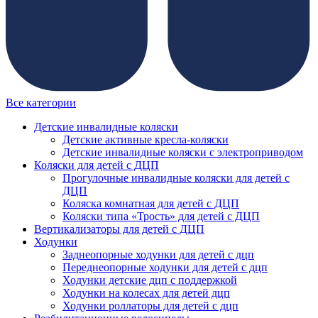
Все категории
Детские инвалидные коляски
Детские активные кресла-коляски
Детские инвалидные коляски с электроприводом
Коляски для детей с ДЦП
Прогулочные инвалидные коляски для детей с
ДЦП
Коляска комнатная для детей с ДЦП
Коляски типа «Трость» для детей с ДЦП
Вертикализаторы для детей с ДЦП
Ходунки
Заднеопорные ходунки для детей с дцп
Переднеопорные ходунки для детей с дцп
Ходунки детские дцп с поддержкой
Ходунки на колесах для детей дцп
Ходунки роллаторы для детей с дцп