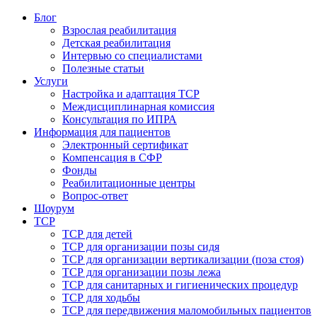
Блог
Взрослая реабилитация
Детская реабилитация
Интервью со специалистами
Полезные статьи
Услуги
Настройка и адаптация ТСР
Междисциплинарная комиссия
Консультация по ИПРА
Информация для пациентов
Электронный сертификат
Компенсация в СФР
Фонды
Реабилитационные центры
Вопрос-ответ
Шоурум
ТСР
ТСР для детей
ТСР для организации позы сидя
ТСР для организации вертикализации (поза стоя)
ТСР для организации позы лежа
ТСР для санитарных и гигиенических процедур
ТСР для ходьбы
ТСР для передвижения маломобильных пациентов