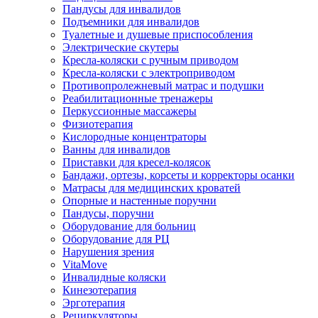
Пандусы для инвалидов
Подъемники для инвалидов
Туалетные и душевые приспособления
Электрические скутеры
Кресла-коляски с ручным приводом
Кресла-коляски с электроприводом
Противопролежневый матрас и подушки
Реабилитационные тренажеры
Перкуссионные массажеры
Физиотерапия
Кислородные концентраторы
Ванны для инвалидов
Приставки для кресел-колясок
Бандажи, ортезы, корсеты и корректоры осанки
Матрасы для медицинских кроватей
Опорные и настенные поручни
Пандусы, поручни
Оборудование для больниц
Оборудование для РЦ
Нарушения зрения
VitaMove
Инвалидные коляски
Кинезотерапия
Эрготерапия
Рециркуляторы