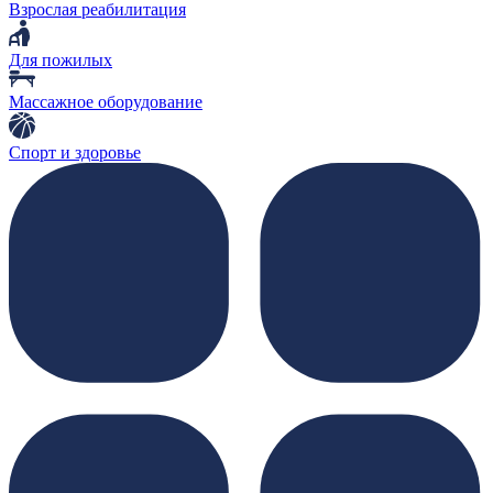
Взрослая реабилитация
Для пожилых
Массажное оборудование
Спорт и здоровье