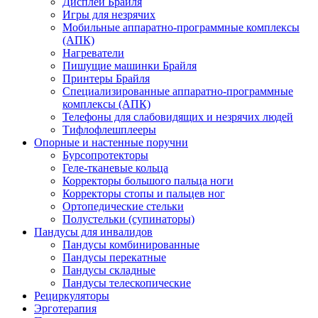
Дисплеи Брайля
Игры для незрячих
Мобильные аппаратно-программные комплексы
(АПК)
Нагреватели
Пишущие машинки Брайля
Принтеры Брайля
Специализированные аппаратно-программные
комплексы (АПК)
Телефоны для слабовидящих и незрячих людей
Тифлофлешплееры
Опорные и настенные поручни
Бурсопротекторы
Геле-тканевые кольца
Корректоры большого пальца ноги
Корректоры стопы и пальцев ног
Ортопедические стельки
Полустельки (супинаторы)
Пандусы для инвалидов
Пандусы комбинированные
Пандусы перекатные
Пандусы складные
Пандусы телескопические
Рециркуляторы
Эрготерапия