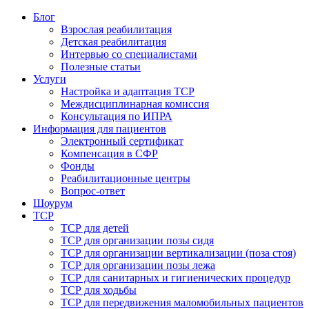
Блог
Взрослая реабилитация
Детская реабилитация
Интервью со специалистами
Полезные статьи
Услуги
Настройка и адаптация ТСР
Междисциплинарная комиссия
Консультация по ИПРА
Информация для пациентов
Электронный сертификат
Компенсация в СФР
Фонды
Реабилитационные центры
Вопрос-ответ
Шоурум
ТСР
ТСР для детей
ТСР для организации позы сидя
ТСР для организации вертикализации (поза стоя)
ТСР для организации позы лежа
ТСР для санитарных и гигиенических процедур
ТСР для ходьбы
ТСР для передвижения маломобильных пациентов