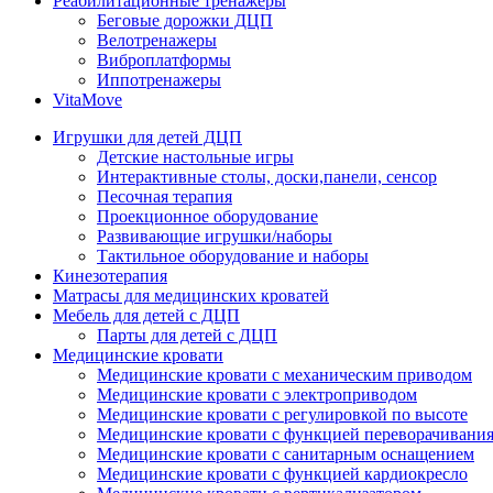
Реабилитационные тренажеры
Беговые дорожки ДЦП
Велотренажеры
Виброплатформы
Иппотренажеры
VitaMove
Игрушки для детей ДЦП
Детские настольные игры
Интерактивные столы, доски,панели, сенсор
Песочная терапия
Проекционное оборудование
Развивающие игрушки/наборы
Тактильное оборудование и наборы
Кинезотерапия
Матрасы для медицинских кроватей
Мебель для детей с ДЦП
Парты для детей с ДЦП
Медицинские кровати
Медицинские кровати с механическим приводом
Медицинские кровати с электроприводом
Медицинские кровати с регулировкой по высоте
Медицинские кровати с функцией переворачивания
Медицинские кровати с санитарным оснащением
Медицинские кровати с функцией кардиокресло