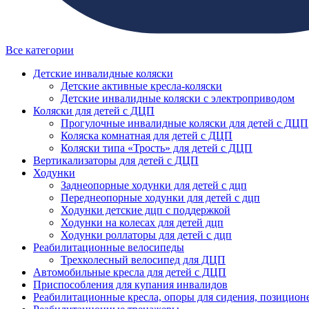
Все категории
Детские инвалидные коляски
Детские активные кресла-коляски
Детские инвалидные коляски с электроприводом
Коляски для детей с ДЦП
Прогулочные инвалидные коляски для детей с ДЦП
Коляска комнатная для детей с ДЦП
Коляски типа «Трость» для детей с ДЦП
Вертикализаторы для детей с ДЦП
Ходунки
Заднеопорные ходунки для детей с дцп
Переднеопорные ходунки для детей с дцп
Ходунки детские дцп с поддержкой
Ходунки на колесах для детей дцп
Ходунки роллаторы для детей с дцп
Реабилитационные велосипеды
Трехколесный велосипед для ДЦП
Автомобильные кресла для детей с ДЦП
Приспособления для купания инвалидов
Реабилитационные кресла, опоры для сидения, позицион