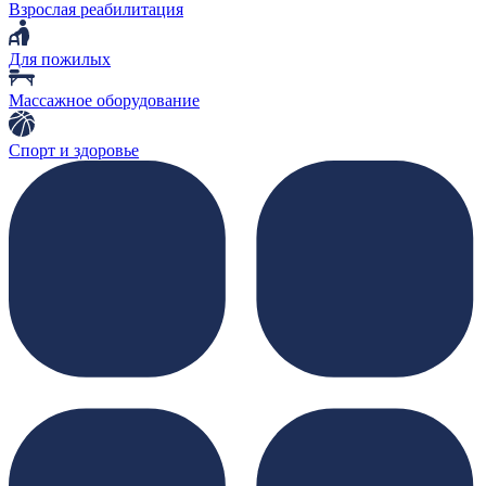
Взрослая реабилитация
Для пожилых
Массажное оборудование
Спорт и здоровье