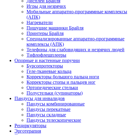
Дисплеи Брайля
Игры для незрячих
Мобильные аппаратно-программные комплексы
(АПК)
Нагреватели
Пишущие машинки Брайля
Принтеры Брайля
Специализированные аппаратно-программные
комплексы (АПК)
Телефоны для слабовидящих и незрячих людей
Тифлофлешплееры
Опорные и настенные поручни
Бурсопротекторы
Геле-тканевые кольца
Корректоры большого пальца ноги
Корректоры стопы и пальцев ног
Ортопедические стельки
Полустельки (супинаторы)
Пандусы для инвалидов
Пандусы комбинированные
Пандусы перекатные
Пандусы складные
Пандусы телескопические
Рециркуляторы
Эрготерапия