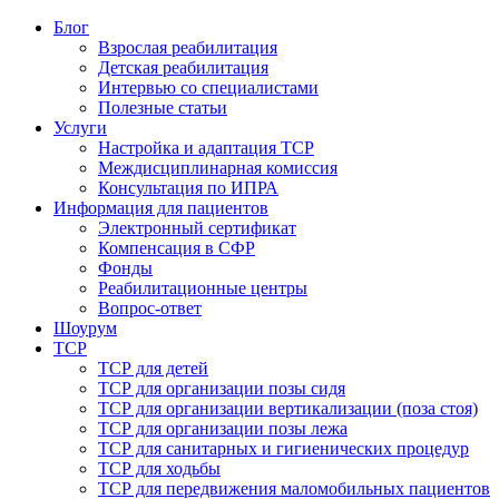
Блог
Взрослая реабилитация
Детская реабилитация
Интервью со специалистами
Полезные статьи
Услуги
Настройка и адаптация ТСР
Междисциплинарная комиссия
Консультация по ИПРА
Информация для пациентов
Электронный сертификат
Компенсация в СФР
Фонды
Реабилитационные центры
Вопрос-ответ
Шоурум
ТСР
ТСР для детей
ТСР для организации позы сидя
ТСР для организации вертикализации (поза стоя)
ТСР для организации позы лежа
ТСР для санитарных и гигиенических процедур
ТСР для ходьбы
ТСР для передвижения маломобильных пациентов