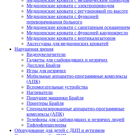
Медицинские кровати с механическим приводом
Медицинские кровати с электроприводом
Медицинские кровати с регулировкой по высоте
Медицинские кровати с функцией
переворачивания больного
Медицинские кровати с санитарным оснащением
Медицинские кровати с функцией кардиокресло
Медицинские кровати с вертикализатором
Аксессуары для медицинских кроватей
Нарушения зрения
Видеоувеличители
Гаджеты для слабовидящих и незрячих
Дисплеи Брайля
Игры для незрячих
Мобильные аппаратно-программные комплексы
(АПК)
Вспомогательные устройства
Нагреватели
Пишущие машинки Брайля
Принтеры Брайля
Специализированные аппаратно-программные
комплексы (АПК)
Телефоны для слабовидящих и незрячих людей
Тифлофлешплееры
Оборудование для детей с ДЦП и аутизмом