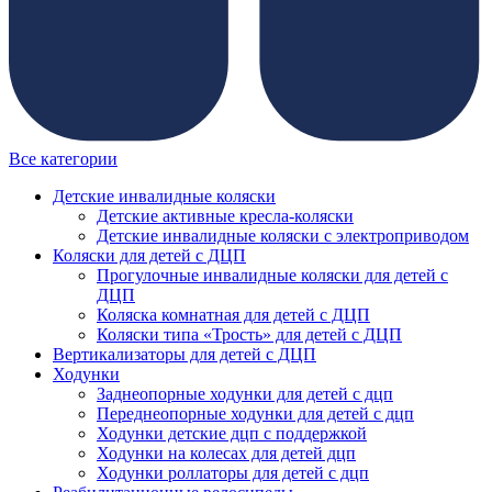
Все категории
Детские инвалидные коляски
Детские активные кресла-коляски
Детские инвалидные коляски с электроприводом
Коляски для детей с ДЦП
Прогулочные инвалидные коляски для детей с
ДЦП
Коляска комнатная для детей с ДЦП
Коляски типа «Трость» для детей с ДЦП
Вертикализаторы для детей с ДЦП
Ходунки
Заднеопорные ходунки для детей с дцп
Переднеопорные ходунки для детей с дцп
Ходунки детские дцп с поддержкой
Ходунки на колесах для детей дцп
Ходунки роллаторы для детей с дцп