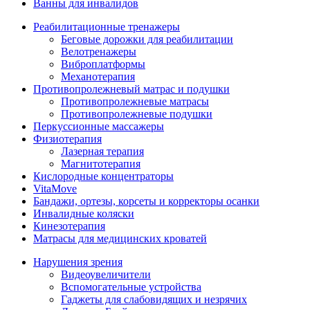
Ванны для инвалидов
Реабилитационные тренажеры
Беговые дорожки для реабилитации
Велотренажеры
Виброплатформы
Механотерапия
Противопролежневый матрас и подушки
Противопролежневые матрасы
Противопролежневые подушки
Перкуссионные массажеры
Физиотерапия
Лазерная терапия
Магнитотерапия
Кислородные концентраторы
VitaMove
Бандажи, ортезы, корсеты и корректоры осанки
Инвалидные коляски
Кинезотерапия
Матрасы для медицинских кроватей
Нарушения зрения
Видеоувеличители
Вспомогательные устройства
Гаджеты для слабовидящих и незрячих