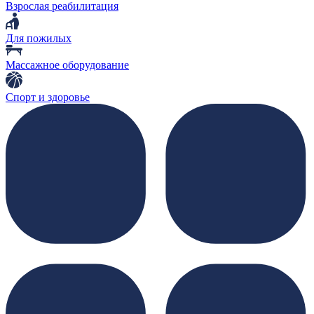
Взрослая реабилитация
Для пожилых
Массажное оборудование
Спорт и здоровье