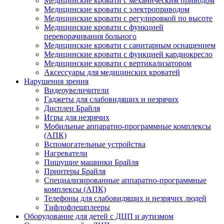
Медицинские кровати с механическим приводом
Медицинские кровати с электроприводом
Медицинские кровати с регулировкой по высоте
Медицинские кровати с функцией
переворачивания больного
Медицинские кровати с санитарным оснащением
Медицинские кровати с функцией кардиокресло
Медицинские кровати с вертикализатором
Аксессуары для медицинских кроватей
Нарушения зрения
Видеоувеличители
Гаджеты для слабовидящих и незрячих
Дисплеи Брайля
Игры для незрячих
Мобильные аппаратно-программные комплексы
(АПК)
Вспомогательные устройства
Нагреватели
Пишущие машинки Брайля
Принтеры Брайля
Специализированные аппаратно-программные
комплексы (АПК)
Телефоны для слабовидящих и незрячих людей
Тифлофлешплееры
Оборудование для детей с ДЦП и аутизмом