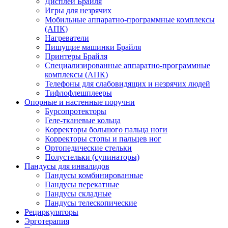
Дисплеи Брайля
Игры для незрячих
Мобильные аппаратно-программные комплексы
(АПК)
Нагреватели
Пишущие машинки Брайля
Принтеры Брайля
Специализированные аппаратно-программные
комплексы (АПК)
Телефоны для слабовидящих и незрячих людей
Тифлофлешплееры
Опорные и настенные поручни
Бурсопротекторы
Геле-тканевые кольца
Корректоры большого пальца ноги
Корректоры стопы и пальцев ног
Ортопедические стельки
Полустельки (супинаторы)
Пандусы для инвалидов
Пандусы комбинированные
Пандусы перекатные
Пандусы складные
Пандусы телескопические
Рециркуляторы
Эрготерапия