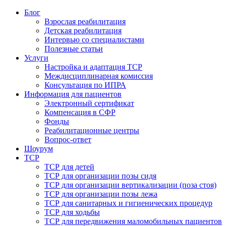
Блог
Взрослая реабилитация
Детская реабилитация
Интервью со специалистами
Полезные статьи
Услуги
Настройка и адаптация ТСР
Междисциплинарная комиссия
Консультация по ИПРА
Информация для пациентов
Электронный сертификат
Компенсация в СФР
Фонды
Реабилитационные центры
Вопрос-ответ
Шоурум
ТСР
ТСР для детей
ТСР для организации позы сидя
ТСР для организации вертикализации (поза стоя)
ТСР для организации позы лежа
ТСР для санитарных и гигиенических процедур
ТСР для ходьбы
ТСР для передвижения маломобильных пациентов