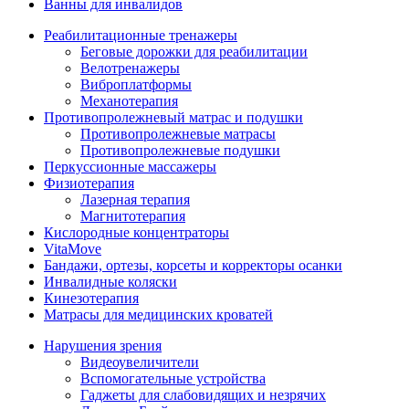
Ванны для инвалидов
Реабилитационные тренажеры
Беговые дорожки для реабилитации
Велотренажеры
Виброплатформы
Механотерапия
Противопролежневый матрас и подушки
Противопролежневые матрасы
Противопролежневые подушки
Перкуссионные массажеры
Физиотерапия
Лазерная терапия
Магнитотерапия
Кислородные концентраторы
VitaMove
Бандажи, ортезы, корсеты и корректоры осанки
Инвалидные коляски
Кинезотерапия
Матрасы для медицинских кроватей
Нарушения зрения
Видеоувеличители
Вспомогательные устройства
Гаджеты для слабовидящих и незрячих