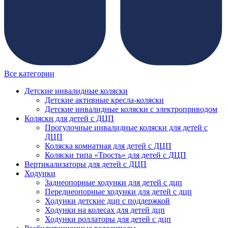
Все категории
Детские инвалидные коляски
Детские активные кресла-коляски
Детские инвалидные коляски с электроприводом
Коляски для детей с ДЦП
Прогулочные инвалидные коляски для детей с
ДЦП
Коляска комнатная для детей с ДЦП
Коляски типа «Трость» для детей с ДЦП
Вертикализаторы для детей с ДЦП
Ходунки
Заднеопорные ходунки для детей с дцп
Переднеопорные ходунки для детей с дцп
Ходунки детские дцп с поддержкой
Ходунки на колесах для детей дцп
Ходунки роллаторы для детей с дцп