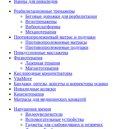
Ванны для инвалидов
Реабилитационные тренажеры
Беговые дорожки для реабилитации
Велотренажеры
Виброплатформы
Механотерапия
Противопролежневый матрас и подушки
Противопролежневые матрасы
Противопролежневые подушки
Перкуссионные массажеры
Физиотерапия
Лазерная терапия
Магнитотерапия
Кислородные концентраторы
VitaMove
Бандажи, ортезы, корсеты и корректоры осанки
Инвалидные коляски
Кинезотерапия
Матрасы для медицинских кроватей
Нарушения зрения
Видеоувеличители
Вспомогательные устройства
Гаджеты для слабовидящих и незрячих