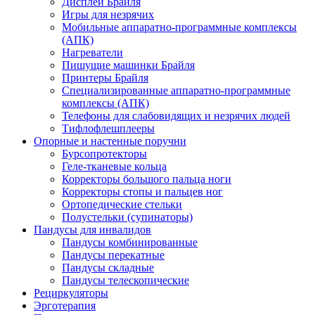
Дисплеи Брайля
Игры для незрячих
Мобильные аппаратно-программные комплексы
(АПК)
Нагреватели
Пишущие машинки Брайля
Принтеры Брайля
Специализированные аппаратно-программные
комплексы (АПК)
Телефоны для слабовидящих и незрячих людей
Тифлофлешплееры
Опорные и настенные поручни
Бурсопротекторы
Геле-тканевые кольца
Корректоры большого пальца ноги
Корректоры стопы и пальцев ног
Ортопедические стельки
Полустельки (супинаторы)
Пандусы для инвалидов
Пандусы комбинированные
Пандусы перекатные
Пандусы складные
Пандусы телескопические
Рециркуляторы
Эрготерапия