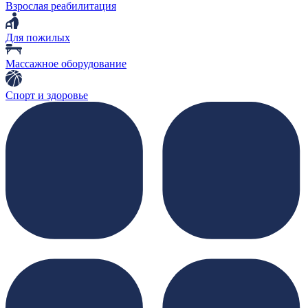
Взрослая реабилитация
Для пожилых
Массажное оборудование
Спорт и здоровье