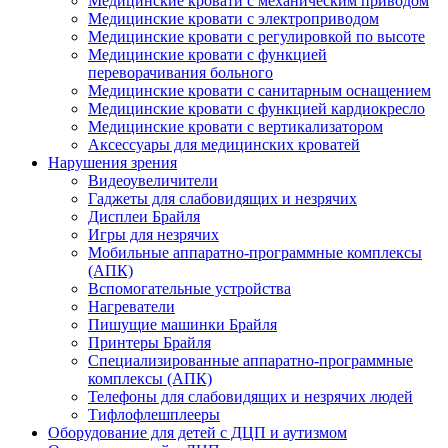
Медицинские кровати с механическим приводом
Медицинские кровати с электроприводом
Медицинские кровати с регулировкой по высоте
Медицинские кровати с функцией
переворачивания больного
Медицинские кровати с санитарным оснащением
Медицинские кровати с функцией кардиокресло
Медицинские кровати с вертикализатором
Аксессуары для медицинских кроватей
Нарушения зрения
Видеоувеличители
Гаджеты для слабовидящих и незрячих
Дисплеи Брайля
Игры для незрячих
Мобильные аппаратно-программные комплексы
(АПК)
Вспомогательные устройства
Нагреватели
Пишущие машинки Брайля
Принтеры Брайля
Специализированные аппаратно-программные
комплексы (АПК)
Телефоны для слабовидящих и незрячих людей
Тифлофлешплееры
Оборудование для детей с ДЦП и аутизмом