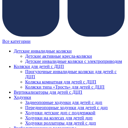
Все категории
Детские инвалидные коляски
Детские активные кресла-коляски
Детские инвалидные коляски с электроприводом
Коляски для детей с ДЦП
Прогулочные инвалидные коляски для детей с
ДЦП
Коляска комнатная для детей с ДЦП
Коляски типа «Трость» для детей с ДЦП
Вертикализаторы для детей с ДЦП
Ходунки
Заднеопорные ходунки для детей с дцп
Переднеопорные ходунки для детей с дцп
Ходунки детские дцп с поддержкой
Ходунки на колесах для детей дцп
Ходунки роллаторы для детей с дцп