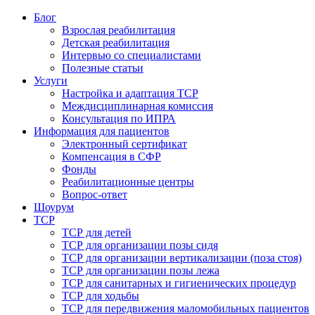
Блог
Взрослая реабилитация
Детская реабилитация
Интервью со специалистами
Полезные статьи
Услуги
Настройка и адаптация ТСР
Междисциплинарная комиссия
Консультация по ИПРА
Информация для пациентов
Электронный сертификат
Компенсация в СФР
Фонды
Реабилитационные центры
Вопрос-ответ
Шоурум
ТСР
ТСР для детей
ТСР для организации позы сидя
ТСР для организации вертикализации (поза стоя)
ТСР для организации позы лежа
ТСР для санитарных и гигиенических процедур
ТСР для ходьбы
ТСР для передвижения маломобильных пациентов