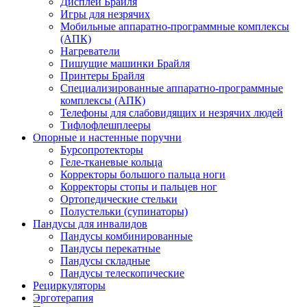
Дисплеи Брайля
Игры для незрячих
Мобильные аппаратно-программные комплексы
(АПК)
Нагреватели
Пишущие машинки Брайля
Принтеры Брайля
Специализированные аппаратно-программные
комплексы (АПК)
Телефоны для слабовидящих и незрячих людей
Тифлофлешплееры
Опорные и настенные поручни
Бурсопротекторы
Геле-тканевые кольца
Корректоры большого пальца ноги
Корректоры стопы и пальцев ног
Ортопедические стельки
Полустельки (супинаторы)
Пандусы для инвалидов
Пандусы комбинированные
Пандусы перекатные
Пандусы складные
Пандусы телескопические
Рециркуляторы
Эрготерапия