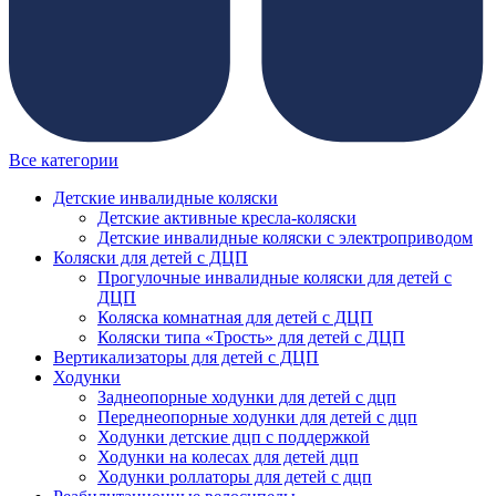
Все категории
Детские инвалидные коляски
Детские активные кресла-коляски
Детские инвалидные коляски с электроприводом
Коляски для детей с ДЦП
Прогулочные инвалидные коляски для детей с
ДЦП
Коляска комнатная для детей с ДЦП
Коляски типа «Трость» для детей с ДЦП
Вертикализаторы для детей с ДЦП
Ходунки
Заднеопорные ходунки для детей с дцп
Переднеопорные ходунки для детей с дцп
Ходунки детские дцп с поддержкой
Ходунки на колесах для детей дцп
Ходунки роллаторы для детей с дцп