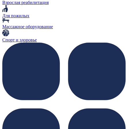
Взрослая реабилитация
Для пожилых
Массажное оборудование
Спорт и здоровье