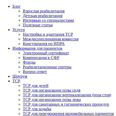
Блог
Взрослая реабилитация
Детская реабилитация
Интервью со специалистами
Полезные статьи
Услуги
Настройка и адаптация ТСР
Междисциплинарная комиссия
Консультация по ИПРА
Информация для пациентов
Электронный сертификат
Компенсация в СФР
Фонды
Реабилитационные центры
Вопрос-ответ
Шоурум
ТСР
ТСР для детей
ТСР для организации позы сидя
ТСР для организации вертикализации (поза стоя)
ТСР для организации позы лежа
ТСР для санитарных и гигиенических процедур
ТСР для ходьбы
ТСР для передвижения маломобильных пациентов