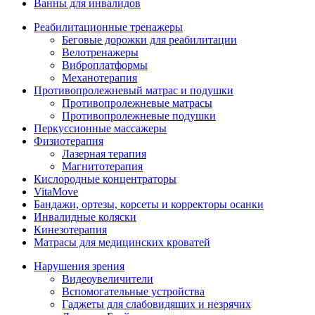
Ванны для инвалидов
Реабилитационные тренажеры
Беговые дорожки для реабилитации
Велотренажеры
Виброплатформы
Механотерапия
Противопролежневый матрас и подушки
Противопролежневые матрасы
Противопролежневые подушки
Перкуссионные массажеры
Физиотерапия
Лазерная терапия
Магнитотерапия
Кислородные концентраторы
VitaMove
Бандажи, ортезы, корсеты и корректоры осанки
Инвалидные коляски
Кинезотерапия
Матрасы для медицинских кроватей
Нарушения зрения
Видеоувеличители
Вспомогательные устройства
Гаджеты для слабовидящих и незрячих