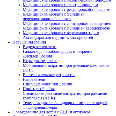
Медицинские кровати с механическим приводом
Медицинские кровати с электроприводом
Медицинские кровати с регулировкой по высоте
Медицинские кровати с функцией
переворачивания больного
Медицинские кровати с санитарным оснащением
Медицинские кровати с функцией кардиокресло
Медицинские кровати с вертикализатором
Аксессуары для медицинских кроватей
Нарушения зрения
Видеоувеличители
Гаджеты для слабовидящих и незрячих
Дисплеи Брайля
Игры для незрячих
Мобильные аппаратно-программные комплексы
(АПК)
Вспомогательные устройства
Нагреватели
Пишущие машинки Брайля
Принтеры Брайля
Специализированные аппаратно-программные
комплексы (АПК)
Телефоны для слабовидящих и незрячих людей
Тифлофлешплееры
Оборудование для детей с ДЦП и аутизмом