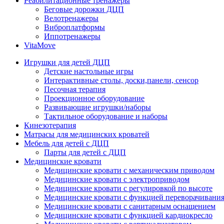
Реабилитационные тренажеры
Беговые дорожки ДЦП
Велотренажеры
Виброплатформы
Иппотренажеры
VitaMove
Игрушки для детей ДЦП
Детские настольные игры
Интерактивные столы, доски,панели, сенсор
Песочная терапия
Проекционное оборудование
Развивающие игрушки/наборы
Тактильное оборудование и наборы
Кинезотерапия
Матрасы для медицинских кроватей
Мебель для детей с ДЦП
Парты для детей с ДЦП
Медицинские кровати
Медицинские кровати с механическим приводом
Медицинские кровати с электроприводом
Медицинские кровати с регулировкой по высоте
Медицинские кровати с функцией переворачивания
Медицинские кровати с санитарным оснащением
Медицинские кровати с функцией кардиокресло