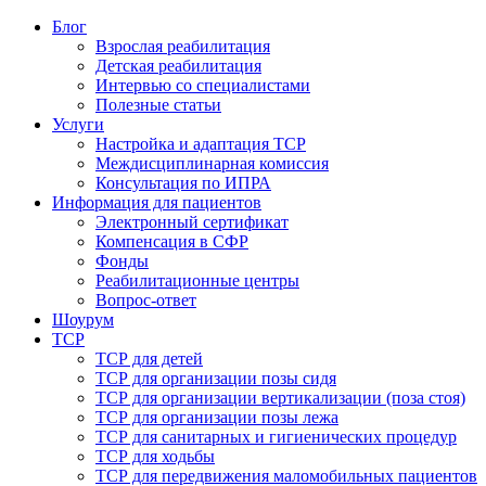
Блог
Взрослая реабилитация
Детская реабилитация
Интервью со специалистами
Полезные статьи
Услуги
Настройка и адаптация ТСР
Междисциплинарная комиссия
Консультация по ИПРА
Информация для пациентов
Электронный сертификат
Компенсация в СФР
Фонды
Реабилитационные центры
Вопрос-ответ
Шоурум
ТСР
ТСР для детей
ТСР для организации позы сидя
ТСР для организации вертикализации (поза стоя)
ТСР для организации позы лежа
ТСР для санитарных и гигиенических процедур
ТСР для ходьбы
ТСР для передвижения маломобильных пациентов