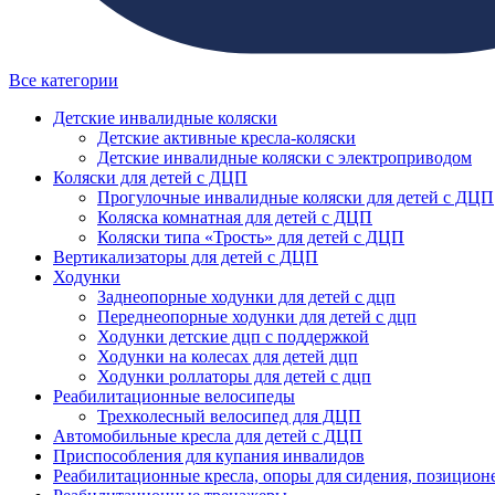
Все категории
Детские инвалидные коляски
Детские активные кресла-коляски
Детские инвалидные коляски с электроприводом
Коляски для детей с ДЦП
Прогулочные инвалидные коляски для детей с ДЦП
Коляска комнатная для детей с ДЦП
Коляски типа «Трость» для детей с ДЦП
Вертикализаторы для детей с ДЦП
Ходунки
Заднеопорные ходунки для детей с дцп
Переднеопорные ходунки для детей с дцп
Ходунки детские дцп с поддержкой
Ходунки на колесах для детей дцп
Ходунки роллаторы для детей с дцп
Реабилитационные велосипеды
Трехколесный велосипед для ДЦП
Автомобильные кресла для детей с ДЦП
Приспособления для купания инвалидов
Реабилитационные кресла, опоры для сидения, позицион